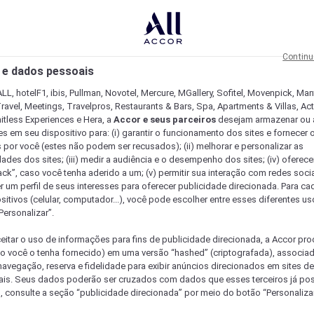
Continu
 e dados pessoais
LL, hotelF1, ibis, Pullman, Novotel, Mercure, MGallery, Sofitel, Movenpick, Man
ravel, Meetings, Travelpros, Restaurants & Bars, Spa, Apartments & Villas, Acti
mitless Experiences e Hera, a
Accor e seus parceiros
desejam armazenar ou 
s em seu dispositivo para: (i) garantir o funcionamento dos sites e fornecer 
s por você (estes não podem ser recusados); (ii) melhorar e personalizar as
dades dos sites; (iii) medir a audiência e o desempenho dos sites; (iv) oferec
ck”, caso você tenha aderido a um; (v) permitir sua interação com redes sociai
r um perfil de seus interesses para oferecer publicidade direcionada. Para c
sitivos (celular, computador...), você pode escolher entre esses diferentes u
Personalizar”.
eitar o uso de informações para fins de publicidade direcionada, a Accor pr
so você o tenha fornecido) em uma versão “hashed” (criptografada), associa
avegação, reserva e fidelidade para exibir anúncios direcionados em sites de 
ais. Seus dados poderão ser cruzados com dados que esses terceiros já po
, consulte a seção “publicidade direcionada” por meio do botão “Personalizar