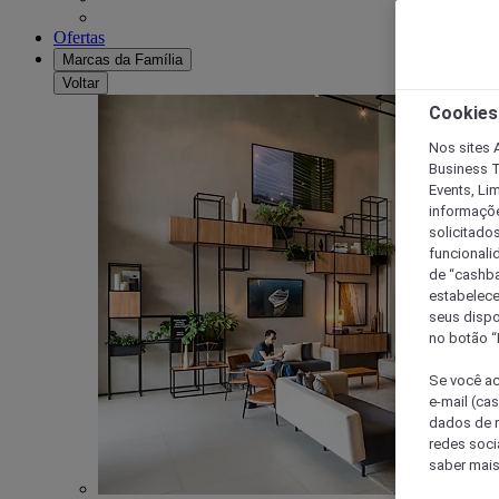
Ofertas
Marcas da Família
Voltar
Cookies
Nos sites A
Business T
Events, Li
informaçõe
solicitado
funcionali
de “cashba
estabelece
seus dispo
no botão “
Se você ac
e-mail (ca
dados de n
redes soci
saber mais