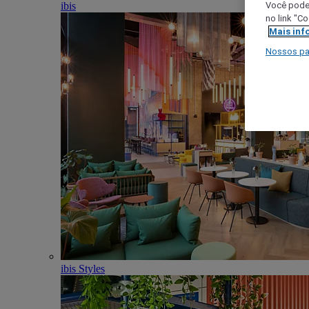
ibis
Você poder
no link "C
Mais inf
Nossos pa
ibis Styles