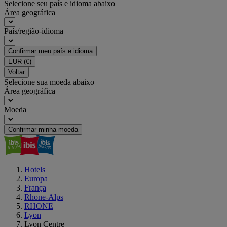
Selecione seu país e idioma abaixo
Área geográfica
País/região-idioma
Confirmar meu país e idioma
EUR
(€)
Voltar
Selecione sua moeda abaixo
Área geográfica
Moeda
Confirmar minha moeda
Hotels
Europa
França
Rhone-Alps
RHONE
Lyon
Lyon Centre