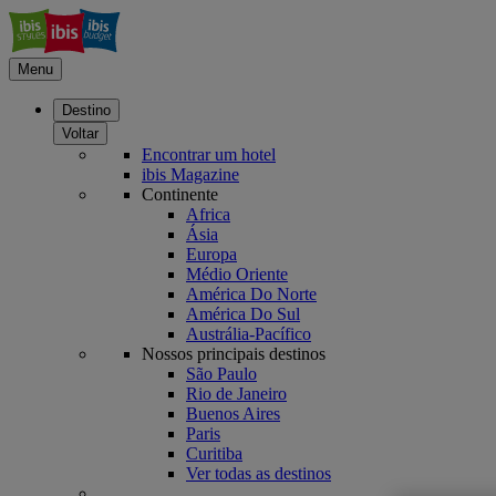
Menu
Destino
Voltar
Encontrar um hotel
ibis Magazine
Continente
Africa
Ásia
Europa
Médio Oriente
América Do Norte
América Do Sul
Austrália-Pacífico
Nossos principais destinos
São Paulo
Rio de Janeiro
Buenos Aires
Paris
Curitiba
Ver todas as destinos