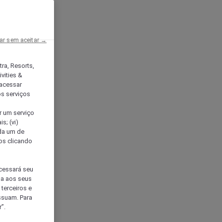
ar sem aceitar →
tra, Resorts,
vities &
acessar
os serviços
er um serviço
s; (vi)
ada um de
sos clicando
ocessará seu
da aos seus
terceiros e
ssuam. Para
”.