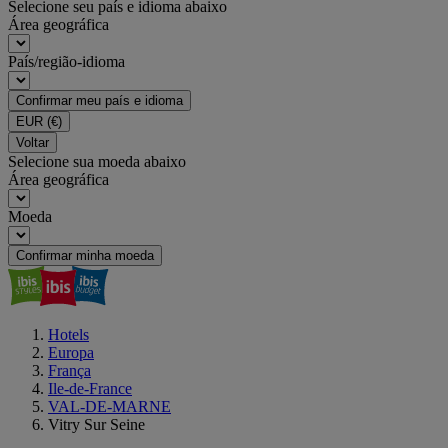
Selecione seu país e idioma abaixo
Área geográfica
País/região-idioma
Confirmar meu país e idioma
EUR
(€)
Voltar
Selecione sua moeda abaixo
Área geográfica
Moeda
Confirmar minha moeda
Hotels
Europa
França
Ile-de-France
VAL-DE-MARNE
Vitry Sur Seine