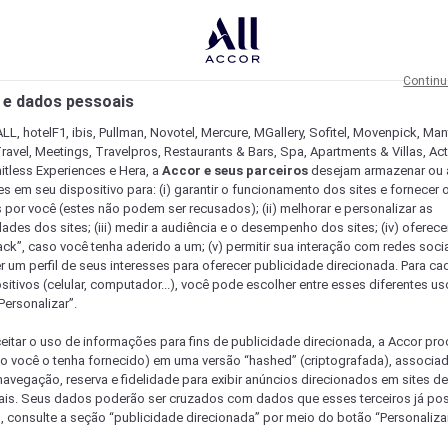
Continu
 e dados pessoais
LL, hotelF1, ibis, Pullman, Novotel, Mercure, MGallery, Sofitel, Movenpick, Man
ravel, Meetings, Travelpros, Restaurants & Bars, Spa, Apartments & Villas, Acti
mitless Experiences e Hera, a
Accor e seus parceiros
desejam armazenar ou 
s em seu dispositivo para: (i) garantir o funcionamento dos sites e fornecer 
s por você (estes não podem ser recusados); (ii) melhorar e personalizar as
dades dos sites; (iii) medir a audiência e o desempenho dos sites; (iv) oferec
ck”, caso você tenha aderido a um; (v) permitir sua interação com redes sociai
r um perfil de seus interesses para oferecer publicidade direcionada. Para c
sitivos (celular, computador...), você pode escolher entre esses diferentes u
Personalizar”.
eitar o uso de informações para fins de publicidade direcionada, a Accor pr
so você o tenha fornecido) em uma versão “hashed” (criptografada), associa
avegação, reserva e fidelidade para exibir anúncios direcionados em sites de 
ais. Seus dados poderão ser cruzados com dados que esses terceiros já po
, consulte a seção “publicidade direcionada” por meio do botão “Personalizar