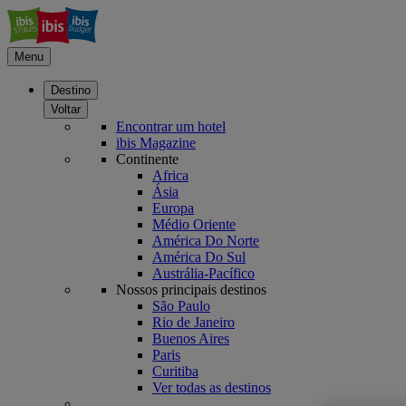
Menu
Destino
Voltar
Encontrar um hotel
ibis Magazine
Continente
Africa
Ásia
Europa
Médio Oriente
América Do Norte
América Do Sul
Austrália-Pacífico
Nossos principais destinos
São Paulo
Rio de Janeiro
Buenos Aires
Paris
Curitiba
Ver todas as destinos