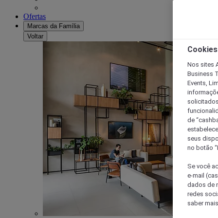
Ofertas
Marcas da Família
Voltar
Cookies
Nos sites A
Business T
Events, Li
informaçõe
solicitado
funcionali
de “cashba
estabelece
seus dispo
no botão “
Se você ac
e-mail (ca
dados de n
redes soci
saber mais