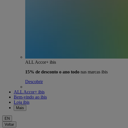
ALL Accor+ ibis
15% de desconto o ano todo
nas marcas ibis
Descobrir
ALL Accor+ ibis
Bem-vindo ao ibis
Loja ibis
Mais
EN
Voltar