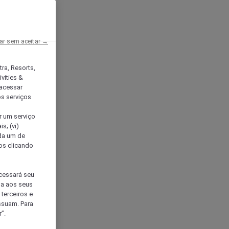
ar sem aceitar →
tra, Resorts,
vities &
acessar
os serviços
er um serviço
s; (vi)
ada um de
sos clicando
ocessará seu
da aos seus
terceiros e
ssuam. Para
”.