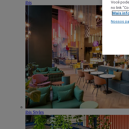
ibis
Você poder
no link "C
Mais inf
Nossos pa
ibis Styles