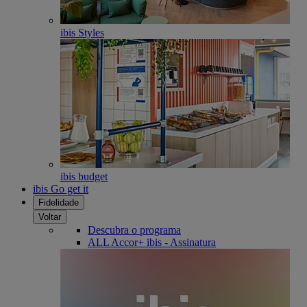
ibis Styles
ibis budget
ibis Go get it
Fidelidade
Voltar
Descubra o programa
ALL Accor+ ibis - Assinatura