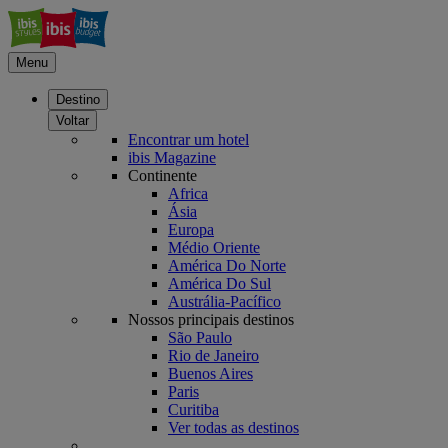
Menu
Destino
Voltar
Encontrar um hotel
ibis Magazine
Continente
Africa
Ásia
Europa
Médio Oriente
América Do Norte
América Do Sul
Austrália-Pacífico
Nossos principais destinos
São Paulo
Rio de Janeiro
Buenos Aires
Paris
Curitiba
Ver todas as destinos