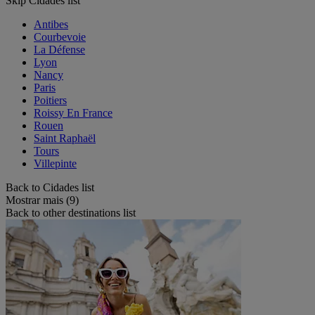
Skip Cidades list
Antibes
Courbevoie
La Défense
Lyon
Nancy
Paris
Poitiers
Roissy En France
Rouen
Saint Raphaël
Tours
Villepinte
Back to Cidades list
Mostrar mais (9)
Back to other destinations list