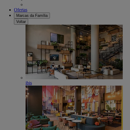
Ofertas
Marcas da Família
Voltar
ibis