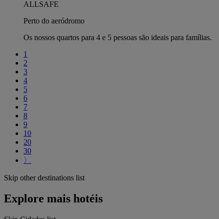
ALLSAFE
Perto do aeródromo
Os nossos quartos para 4 e 5 pessoas são ideais para famílias.
1
2
3
4
5
6
7
8
9
10
20
30
〉
Skip other destinations list
Explore mais hotéis