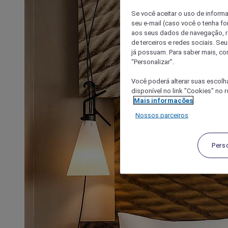
Se você aceitar o uso de inform
seu e-mail (caso você o tenha f
aos seus dados de navegação, re
de terceiros e redes sociais. S
já possuam. Para saber mais, co
“Personalizar”.
Você poderá alterar suas escolh
disponível no link "Cookies" no 
Mais informações
Nossos parceiros
Pers