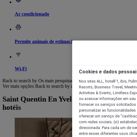
Ar condicionado
Permite animais de estimação
Wi-Fi
Cookies e dados pessoai
Back to search by Os mais pesquisados
Nos sites ALL, hotelF1, ibis, Pul
Ver mais opções
Back to search by categories
Resorts, Business Travel, Meetin
Activities & Events, Limitless Ex
Saint Quentin En Yvelines: Navegar por
ou acessar informações em seu di
fornecer os serviços solicitados
hotéis
personalizar as funcionalidades d
oferecer um serviço de “cashback
com redes sociais; (vi) estabele
direcionada. Para cada um de seu
entre esses diferentes usos clic