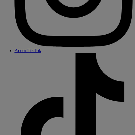
Accor TikTok