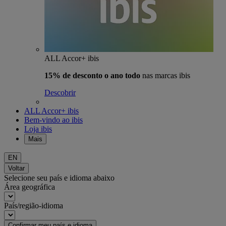
ALL Accor+ ibis
15% de desconto o ano todo
nas marcas ibis
Descobrir
ALL Accor+ ibis
Bem-vindo ao ibis
Loja ibis
Mais
EN
Voltar
Selecione seu país e idioma abaixo
Área geográfica
País/região-idioma
Confirmar meu país e idioma