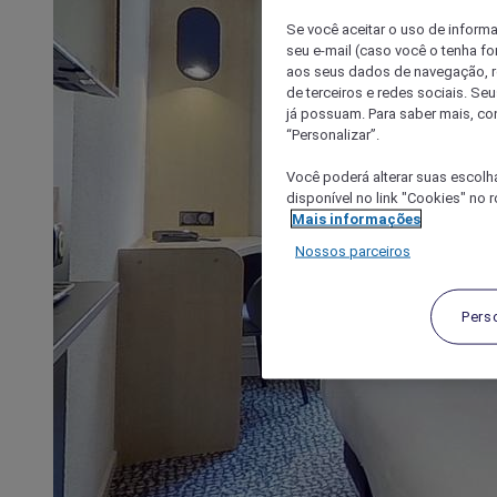
Se você aceitar o uso de inform
seu e-mail (caso você o tenha f
aos seus dados de navegação, re
de terceiros e redes sociais. S
já possuam. Para saber mais, co
“Personalizar”.
Você poderá alterar suas escolh
disponível no link "Cookies" no 
Mais informações
Nossos parceiros
Pers