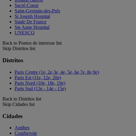
Sacré-Coeur
Saint-Germain-des-Prés
St Joseph Hospital
Stade De France
Ste Anne Hospital
UNESCO
Back to Pontos de interesse list
Skip Distritos list
Distritos
Paris Centre (1e, 2e,3e, 4e, 5e, 6e,7e, 8e,9e)
Paris Est (11e, 12e, 20e)
Paris Nord (10e, 18e, 19e)
Paris Sud (13e - 14e - 15e)
Back to Distritos list
Skip Cidades list
Cidades
Antibes
Courbevoie