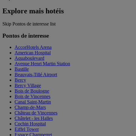
Explore mais hotéis
Skip Pontos de interesse list
Pontos de interesse
AccorHotels Arena
American Hospital
Aquaboulevard
Avenue Henri Martin Station
Bastille
Beauvais-Tillé Airport
Bercy
Bercy Village
Bois de Boulogne
Bois de Vincennes
Canal Saint-Martin
Champ-de-Mars
Château de Vincennes
Châtelet - les Halles
Cochin Hospital
Eiffel Tower
Espace Champerret