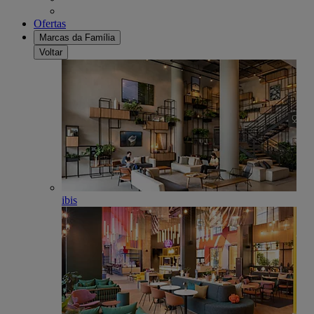
Ofertas
Marcas da Família
Voltar
ibis