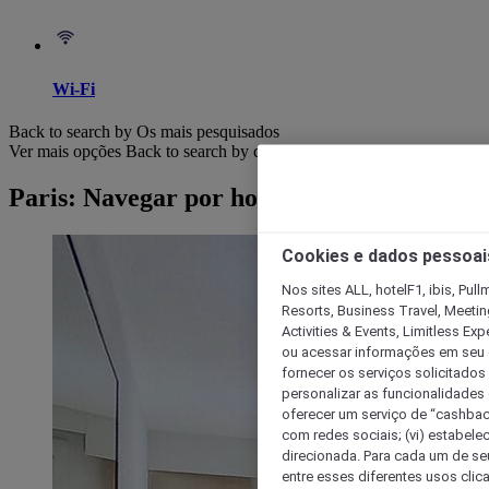
Wi-Fi
Back to search by Os mais pesquisados
Ver mais opções
Back to search by categories
Paris: Navegar por hotéis
Cookies e dados pessoai
Nos sites ALL, hotelF1, ibis, Pul
Resorts, Business Travel, Meetin
Activities & Events, Limitless Ex
ou acessar informações em seu di
fornecer os serviços solicitados
personalizar as funcionalidades d
oferecer um serviço de “cashback
com redes sociais; (vi) estabele
direcionada. Para cada um de seu
entre esses diferentes usos clic