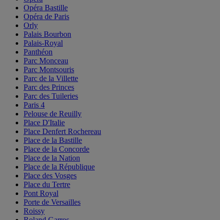
Opéra Bastille
Opéra de Paris
Orly
Palais Bourbon
Palais-Royal
Panthéon
Parc Monceau
Parc Montsouris
Parc de la Villette
Parc des Princes
Parc des Tuileries
Paris 4
Pelouse de Reuilly
Place D'Italie
Place Denfert Rochereau
Place de la Bastille
Place de la Concorde
Place de la Nation
Place de la République
Place des Vosges
Place du Tertre
Pont Royal
Porte de Versailles
Roissy
Roland Garros