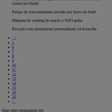
comercial Okabé
Parque de estacionamento privado por baixo do hotel
Máquina de vending de snacks e WIFI grátis
Receção com atendimento personalizado 24 horas/dia
〈
1
6
7
8
9
10
11
12
13
14
15
16
20
〉
Skip other destinations list