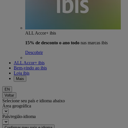
ALL Accor+ ibis
15% de desconto o ano todo
nas marcas ibis
Descobrir
ALL Accor+ ibis
Bem-vindo ao ibis
Loja ibis
Mais
EN
Voltar
Selecione seu país e idioma abaixo
Área geográfica
País/região-idioma
Confirmar meu país e idioma