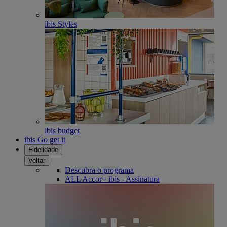
ibis Styles
ibis budget
ibis Go get it
Fidelidade
Voltar
Descubra o programa
ALL Accor+ ibis - Assinatura