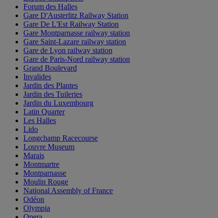
Forum des Halles
Gare D'Austerlitz Railway Station
Gare De L'Est Railway Station
Gare Montparnasse railway station
Gare Saint-Lazare railway station
Gare de Lyon railway station
Gare de Paris-Nord railway station
Grand Boulevard
Invalides
Jardin des Plantes
Jardin des Tuileries
Jardin du Luxembourg
Latin Quarter
Les Halles
Lido
Longchamp Racecourse
Louvre Museum
Marais
Montmartre
Montparnasse
Moulin Rouge
National Assembly of France
Odéon
Olympia
Opera