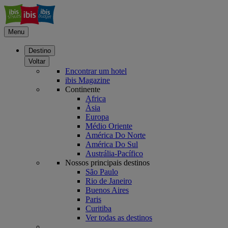
Menu
Destino
Voltar
Encontrar um hotel
ibis Magazine
Continente
Africa
Ásia
Europa
Médio Oriente
América Do Norte
América Do Sul
Austrália-Pacífico
Nossos principais destinos
São Paulo
Rio de Janeiro
Buenos Aires
Paris
Curitiba
Ver todas as destinos