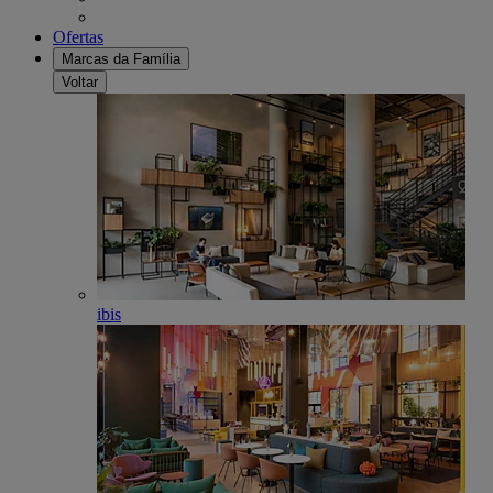
Ofertas
Marcas da Família
Voltar
ibis