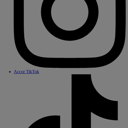
Accor TikTok