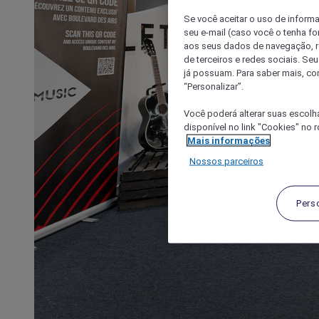
Se você aceitar o uso de inform
seu e-mail (caso você o tenha f
aos seus dados de navegação, re
de terceiros e redes sociais. S
já possuam. Para saber mais, co
“Personalizar”.
Você poderá alterar suas escolh
disponível no link "Cookies" no 
Mais informações
Nossos parceiros
Pers