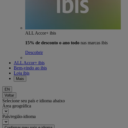
ALL Accor+ ibis
15% de desconto o ano todo
nas marcas ibis
Descobrir
ALL Accor+ ibis
Bem-vindo ao ibis
Loja ibis
Mais
EN
Voltar
Selecione seu país e idioma abaixo
Área geográfica
País/região-idioma
Confirmar meu país e idioma