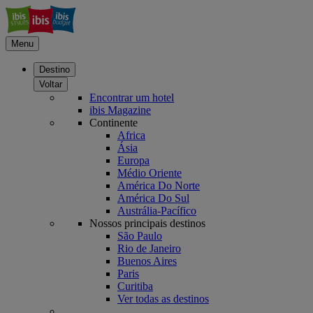
Menu
Destino
Voltar
Encontrar um hotel
ibis Magazine
Continente
Africa
Ásia
Europa
Médio Oriente
América Do Norte
América Do Sul
Austrália-Pacífico
Nossos principais destinos
São Paulo
Rio de Janeiro
Buenos Aires
Paris
Curitiba
Ver todas as destinos