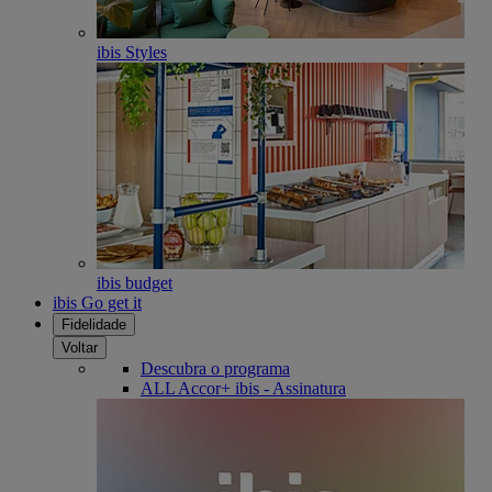
ibis Styles
ibis budget
ibis Go get it
Fidelidade
Voltar
Descubra o programa
ALL Accor+ ibis - Assinatura