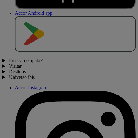
Accor Android app
D
I
S
P
O
N
Í
V
E
L
N
O
Precisa de ajuda?
Visitar
Destinos
Universo ibis
Accor Instagram