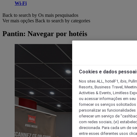
Wi-Fi
Back to search by Os mais pesquisados
Ver mais opções
Back to search by categories
Pantin: Navegar por hotéis
Cookies e dados pessoai
Nos sites ALL, hotelF1, ibis, Pul
Resorts, Business Travel, Meetin
Activities & Events, Limitless Ex
ou acessar informações em seu di
fornecer os serviços solicitados
personalizar as funcionalidades d
oferecer um serviço de “cashback
com redes sociais; (vi) estabele
direcionada. Para cada um de seu
entre esses diferentes usos clic