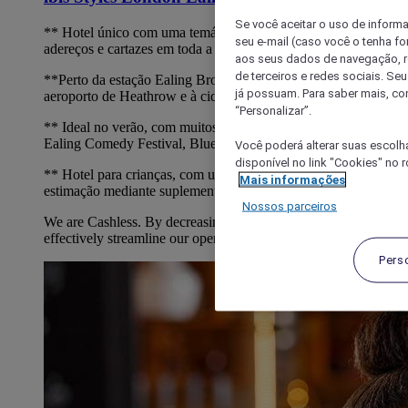
Se você aceitar o uso de inform
** Hotel único com uma temática cinematográfica - com
seu e-mail (caso você o tenha f
adereços e cartazes em toda a parte
aos seus dados de navegação, re
de terceiros e redes sociais. S
**Perto da estação Ealing Broadway, fácil acesso ao
já possuam. Para saber mais, co
aeroporto de Heathrow e à cidade
“Personalizar”.
** Ideal no verão, com muitos espaços verdes para festivais.
Ealing Comedy Festival, Blues.
Você poderá alterar suas escolh
disponível no link "Cookies" no 
** Hotel para crianças, com um * parque infantil. Animais de
Mais informações
estimação mediante suplemento
Nossos parceiros
We are Cashless. By decreasing cash transactions, we can
effectively streamline our operation
Pers