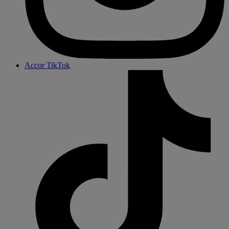
Accor TikTok