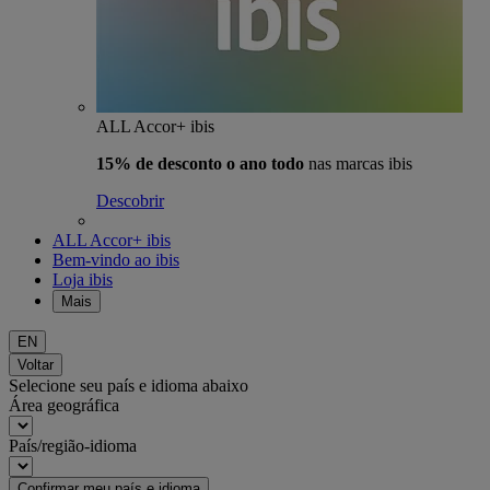
ALL Accor+ ibis
15% de desconto o ano todo
nas marcas ibis
Descobrir
ALL Accor+ ibis
Bem-vindo ao ibis
Loja ibis
Mais
EN
Voltar
Selecione seu país e idioma abaixo
Área geográfica
País/região-idioma
Confirmar meu país e idioma