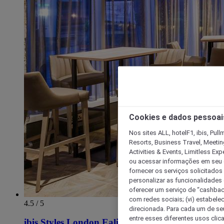
Cookies e dados pessoai
Nos sites ALL, hotelF1, ibis, Pul
Resorts, Business Travel, Meetin
Activities & Events, Limitless Ex
ou acessar informações em seu di
fornecer os serviços solicitados
personalizar as funcionalidades d
oferecer um serviço de “cashback
com redes sociais; (vi) estabele
4.5 / 5
direcionada. Para cada um de seu
entre esses diferentes usos clic
ibis Styles London Ealing