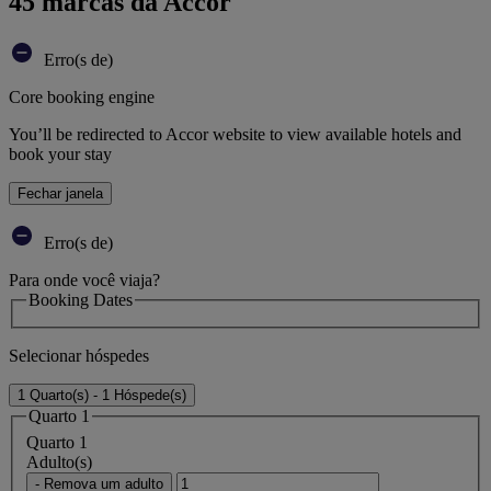
45 marcas da Accor
Erro(s de)
Core booking engine
You’ll be redirected to Accor website to view available hotels and
book your stay
Fechar janela
Erro(s de)
Para onde você viaja?
Booking Dates
Selecionar hóspedes
1 Quarto(s) - 1 Hóspede(s)
Quarto 1
Quarto 1
Adulto(s)
- Remova um adulto