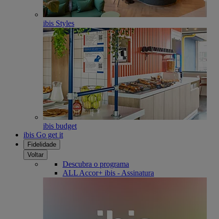
ibis Styles
ibis budget
ibis Go get it
Fidelidade
Voltar
Descubra o programa
ALL Accor+ ibis - Assinatura