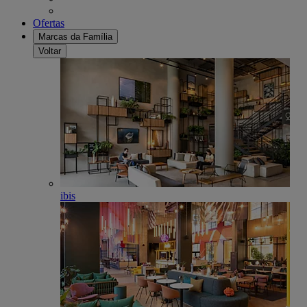
Ofertas
Marcas da Família
Voltar
ibis