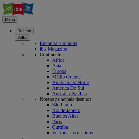
Menu
Destino
Voltar
Encontrar um hotel
ibis Magazine
Continente
Africa
Ásia
Europa
Médio Oriente
América Do Norte
América Do Sul
Austrália-Pacífico
Nossos principais destinos
São Paulo
Rio de Janeiro
Buenos Aires
Paris
Curitiba
Ver todas as destinos