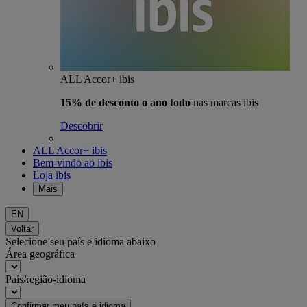
ALL Accor+ ibis
15% de desconto o ano todo
nas marcas ibis
Descobrir
ALL Accor+ ibis
Bem-vindo ao ibis
Loja ibis
Mais
EN
Voltar
Selecione seu país e idioma abaixo
Área geográfica
País/região-idioma
Confirmar meu país e idioma