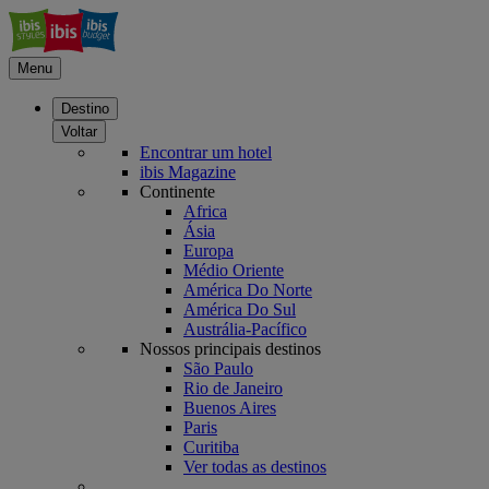
Menu
Destino
Voltar
Encontrar um hotel
ibis Magazine
Continente
Africa
Ásia
Europa
Médio Oriente
América Do Norte
América Do Sul
Austrália-Pacífico
Nossos principais destinos
São Paulo
Rio de Janeiro
Buenos Aires
Paris
Curitiba
Ver todas as destinos