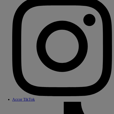
Accor TikTok