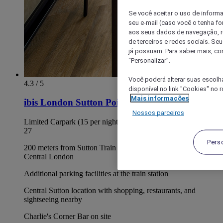
Se você aceitar o uso de inform
seu e-mail (caso você o tenha f
aos seus dados de navegação, re
de terceiros e redes sociais. S
já possuam. Para saber mais, co
“Personalizar”.
Você poderá alterar suas escolh
4.3 / 5
disponível no link "Cookies" no 
Mais informações
ibis London Sutton Point
Nossos parceiros
Limited Carpark (15 per night), Parking bays between 12 to
27
Pers
200 meters from Sutton Train Station with 30 minutes links to
Central London
Additional parking facilities at the train station
Central Sutton location with shopping, restaurants, and
sightseeing nearby
Charlie's Corner Bar on site