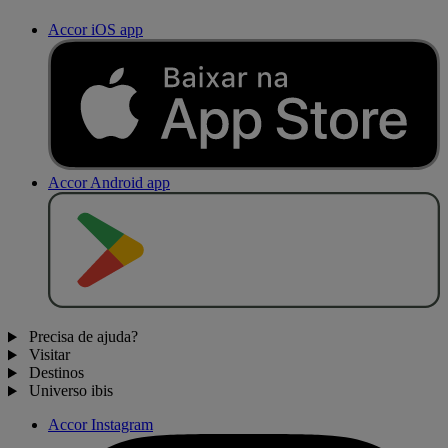
Accor iOS app
Accor Android app
D
I
S
P
O
N
Í
V
E
L
N
O
Precisa de ajuda?
Visitar
Destinos
Universo ibis
Accor Instagram