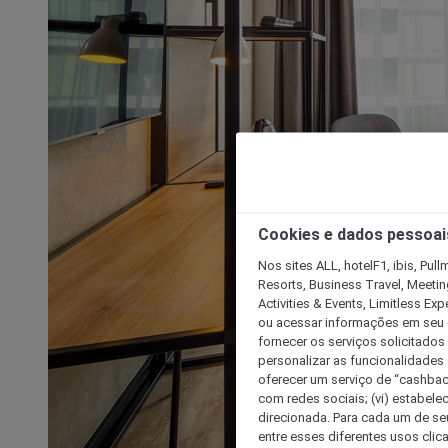
Cookies e dados pessoai
Nos sites ALL, hotelF1, ibis, Pul
Resorts, Business Travel, Meetin
Activities & Events, Limitless Ex
ou acessar informações em seu di
fornecer os serviços solicitados
personalizar as funcionalidades d
oferecer um serviço de “cashback
com redes sociais; (vi) estabele
direcionada. Para cada um de seu
entre esses diferentes usos clic