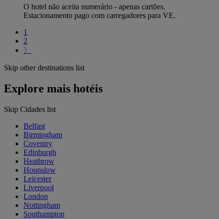
O hotel não aceita numerário - apenas cartões.
Estacionamento pago com carregadores para VE.
1
2
〉
Skip other destinations list
Explore mais hotéis
Skip Cidades list
Belfast
Birmingham
Coventry
Edinburgh
Heathrow
Hounslow
Leicester
Liverpool
London
Nottingham
Southampton