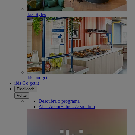
ibis Styles
ibis budget
ibis Go get it
Fidelidade
Voltar
Descubra o programa
ALL Accor+ ibis - Assinatura