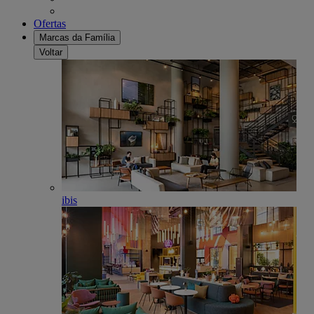
Ofertas
Marcas da Família
Voltar
ibis