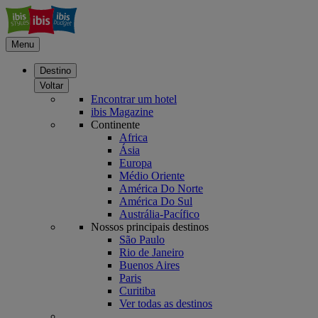
Menu
Destino
Voltar
Encontrar um hotel
ibis Magazine
Continente
Africa
Ásia
Europa
Médio Oriente
América Do Norte
América Do Sul
Austrália-Pacífico
Nossos principais destinos
São Paulo
Rio de Janeiro
Buenos Aires
Paris
Curitiba
Ver todas as destinos