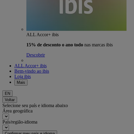
ALL Accor+ ibis
15% de desconto o ano todo
nas marcas ibis
Descobrir
ALL Accor+ ibis
Bem-vindo ao ibis
Loja ibis
Mais
EN
Voltar
Selecione seu país e idioma abaixo
Área geográfica
País/região-idioma
Confirmar meu país e idioma