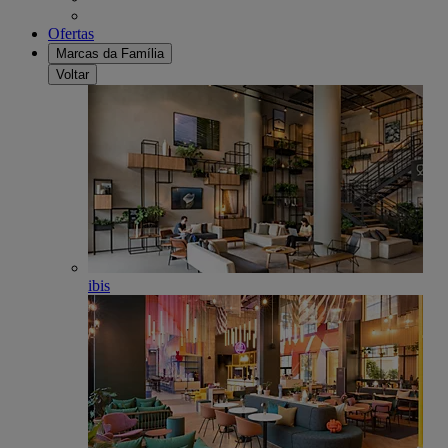
Ofertas
Marcas da Família
Voltar
ibis