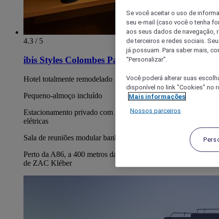
Se você aceitar o uso de inform
seu e-mail (caso você o tenha f
aos seus dados de navegação, re
4.3 / 5
de terceiros e redes sociais. S
já possuam. Para saber mais, co
ibis Styles Colombes Paris Ouest
“Personalizar”.
Você poderá alterar suas escolh
Hotel totalmente remodelado
disponível no link "Cookies" no 
Pequeno-almoço incluído
Mais informações
Nossos parceiros
Estacionamento privado com 2 estações de carregamento
elétricas
Sala de reuniões modular banhada por luz natural
Pers
Perto da A86, a 400 metros da estação Le Stade. No coração
de ZAC Kléber