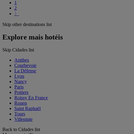
1
2
〉
Skip other destinations list
Explore mais hotéis
Skip Cidades list
Antibes
Courbevoie
La Défense
Lyon
Nancy
Paris
Poitiers
Roissy En France
Rouen
Saint Raphaël
Tours
Villepinte
Back to Cidades list