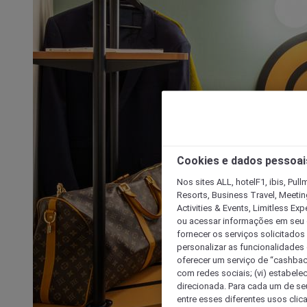
Cookies e dados pessoai
Nos sites ALL, hotelF1, ibis, Pul
Resorts, Business Travel, Meetin
Activities & Events, Limitless Ex
ou acessar informações em seu di
fornecer os serviços solicitados
personalizar as funcionalidades d
oferecer um serviço de “cashback
com redes sociais; (vi) estabele
direcionada. Para cada um de seu
entre esses diferentes usos clic