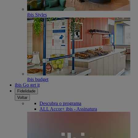
ibis Styles
ibis budget
ibis Go get it
Fidelidade
Voltar
Descubra o programa
ALL Accor+ ibis - Assinatura