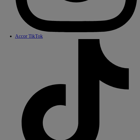
Accor TikTok