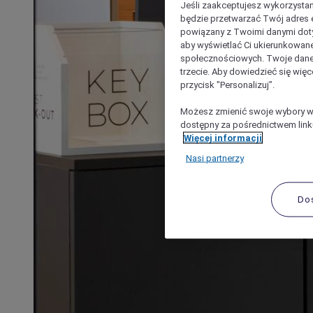
Jeśli zaakceptujesz wykorzystan
będzie przetwarzać Twój adres e-
powiązany z Twoimi danymi doty
aby wyświetlać Ci ukierunkowane
społecznościowych. Twoje dane
trzecie. Aby dowiedzieć się więc
przycisk "Personalizuj”.
Możesz zmienić swoje wybory w 
dostępny za pośrednictwem linku
Więcej informacji
Nasi partnerzy
Do