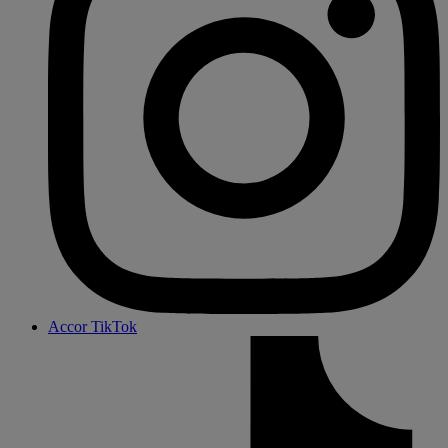
Accor TikTok