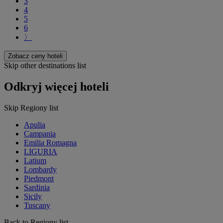
3
4
5
6
〉
Zobacz ceny hoteli
Skip other destinations list
Odkryj więcej hoteli
Skip Regiony list
Apulia
Campania
Emilia Romagna
LIGURIA
Latium
Lombardy
Piedmont
Sardinia
Sicily
Tuscany
Back to Regiony list