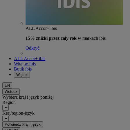
ALL Accor+ ibis
15% zniżki przez cały rok
w markach ibis
Odkryć
ALL Accor+ ibis
Witaj w ibis
Butik ibis
Więcej
EN
Wstecz
Wybierz kraj i język poniżej
Region
Kraj/region-język
Potwierdź kraj i język