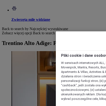
Zwierzęta mile widziane
Back to search by Najczęściej wyszukiwane
Zobacz więcej opcji
Back to search by categories
Trentino Alto Adige: Przeglądaj hotele
Pliki cookie i dane osob
W serwisach internetowych ALL, ho
Movenpick, Mantra, Resorts, Busi
Apartments & Villas, Activities &
działania stron i świadczenia usł
personalizacji funkcji stron; (iii
"cashback”, jeśli została ona wyk
społecznościowymi; (vi) ustalen
ukierunkowanych reklam. Dla ka
wybrać poszczególne cele, klikaj