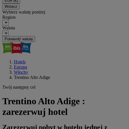
EUR
(€)
Wstecz
Wybierz walutę poniżej
Region
Waluta
Potwierdź walutę
Hotels
Europa
Włochy
Trentino Alto Adige
Twój następny cel
Trentino Alto Adige :
zarezerwuj hotel
Zarezerwuj pobyt w hotelu jednej z