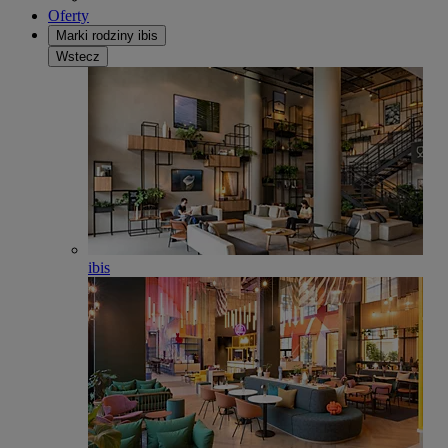
Oferty
Marki rodziny ibis
Wstecz
ibis