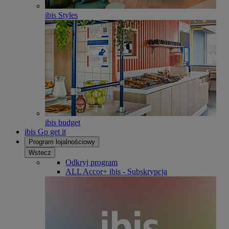
ibis Styles
ibis budget
ibis Go get it
Program lojalnościowy
Wstecz
Odkryj program
ALL Accor+ ibis - Subskrypcja