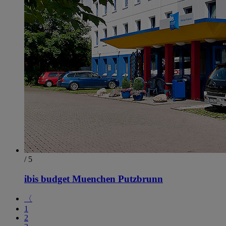
/ 5
ibis budget Muenchen Putzbrunn
〈
1
2