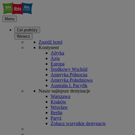
Menu
Cel podróży
Wstecz
Znajdź hotel
Kontynent
Afryka
Azja
Europa
Środkowy Wschód
Ameryka Północna
Ameryka Południowa
Australia L Pacyfik
Nasze najlepsze destynacje
Warszawa
Kraków
Wrocław
Berlin
Paryż
Zobacz wszystkie destynacje