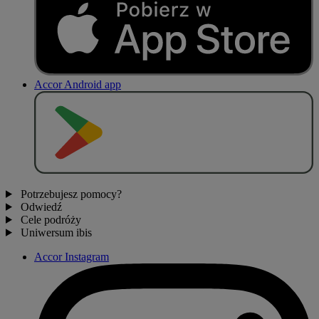
Accor Android app
P
O
B
I
E
R
Z Z
Potrzebujesz pomocy?
Odwiedź
Cele podróży
Uniwersum ibis
Accor Instagram