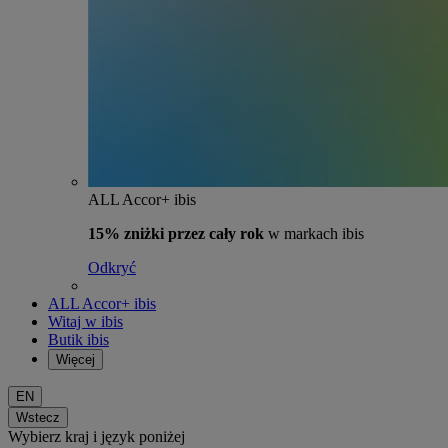
ALL Accor+ ibis
15% zniżki przez cały rok
w markach ibis
Odkryć
ALL Accor+ ibis
Witaj w ibis
Butik ibis
Więcej
EN
Wstecz
Wybierz kraj i język poniżej