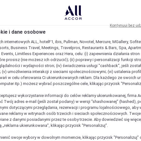
Kontynuuj bez ud
okie i dane osobowe
h internetowych ALL, hotelF1, ibis, Pullman, Novotel, Mercure, MGallery, Sofit
sorts, Business Travel, Meetings, Travelpros, Restaurants & Bars, Spa, Apartme
& Events, Limitless Experiences oraz Hera, celu: (i) zapewnienia działania stron
óre prosisz (nie możesz ich odrzucić); (ii) poprawy i personalizacji funkcji stron;
lądalności i wydajności stron; (iv) świadczenia usługi "cashback”, jeśli zosta
 (v) umożliwienia interakcji z sieciami społecznościowymi; (vi) ustalenia prof
wań w celu oferowania Ci ukierunkowanych reklam. Dla każdego ze swoich u
komputer itp.) możesz wybrać poszczególne cele, klikając przycisk "Personaliz
ceptujesz wykorzystanie informacji do celów reklamy ukierunkowanej, firma A
ć Twój adres e-mail (jeśli został podany) w wersji "shashowanej” (hashed), 
ymi dotyczącymi przeglądania, rezerwacji i programu lojalnościowego, aby w
ane reklamy w witrynach osób trzecich i sieciach społecznościowych. Twoj
iane z danymi posiadanymi przez te osoby trzecie. Aby dowiedzieć się więce
ą „reklama ukierunkowana”, klikając przycisk "Personalizuj”.
enić swoje wybory w dowolnym momencie, klikając przycisk "Personalizuj” 