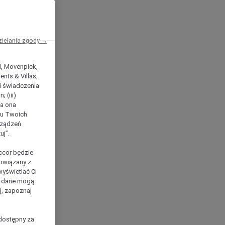
zielania zgody →
el, Movenpick,
nts & Villas,
 i świadczenia
 (iii)
ła ona
ilu Twoich
rządzeń
uj”.
ccor będzie
powiązany z
yświetlać Ci
e dane mogą
j, zapoznaj
dostępny za