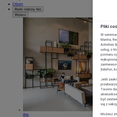
Oferty
Marki rodziny ibis
Wstecz
Pliki co
W serwisac
Mantra, Re
Activities 
usług, o kt
pomiaru og
wykupiona;
zaintereso
(telefon, 
Jeśli zaak
przetwarza
Twoimi dan
ukierunkow
być zestaw
się z sekcj
Możesz zmi
ibis