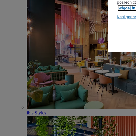
pośrednict
Więcej i
Nasi partn
ibis Styles