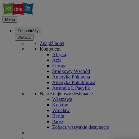
Menu
Cel podróży
Wstecz
Znajdź hotel
Kontynent
Afryka
Azja
Europa
Środkowy Wschód
Ameryka Północna
Ameryka Południowa
Australia L Pacyfik
Nasze najlepsze destynacje
Warszawa
Kraków
Wrocław
Berlin
Paryż
Zobacz wszystkie destynacje