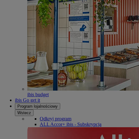
ibis budget
ibis Go get it
Program lojalnościowy
Wstecz
Odkryj program
ALL Accor+ ibis - Subskrypcja