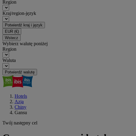
Region
Kraj/region-język
Potwierdź kraj i język
EUR
(€)
Wstecz
Wybierz walutę poniżej
Region
Waluta
Potwierdź walutę
Hotels
Azja
Chiny
Gansu
Twój następny cel