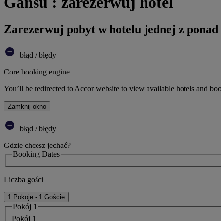
Gansu : zarezerwuj hotel
Zarezerwuj pobyt w hotelu jednej z ponad
błąd / błędy
Core booking engine
You’ll be redirected to Accor website to view available hotels and bo
Zamknij okno
błąd / błędy
Gdzie chcesz jechać?
Booking Dates
Liczba gości
1 Pokoje - 1 Goście
Pokój 1
Pokój 1