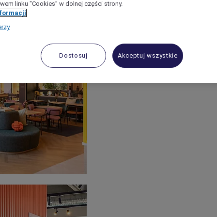
wem linku "Cookies” w dolnej części strony.
nformacji
erzy
Dostosuj
Akceptuj wszystkie