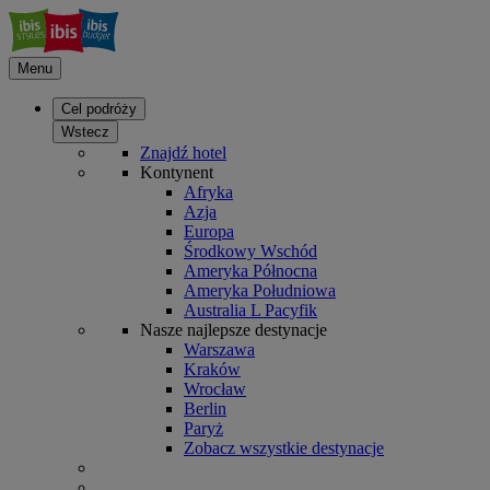
Menu
Cel podróży
Wstecz
Znajdź hotel
Kontynent
Afryka
Azja
Europa
Środkowy Wschód
Ameryka Północna
Ameryka Południowa
Australia L Pacyfik
Nasze najlepsze destynacje
Warszawa
Kraków
Wrocław
Berlin
Paryż
Zobacz wszystkie destynacje