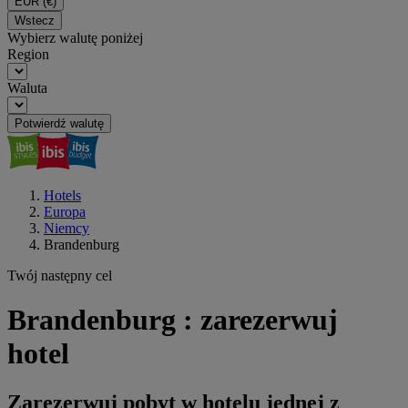
EUR
(€)
Wstecz
Wybierz walutę poniżej
Region
Waluta
Potwierdź walutę
Hotels
Europa
Niemcy
Brandenburg
Twój następny cel
Brandenburg : zarezerwuj
hotel
Zarezerwuj pobyt w hotelu jednej z