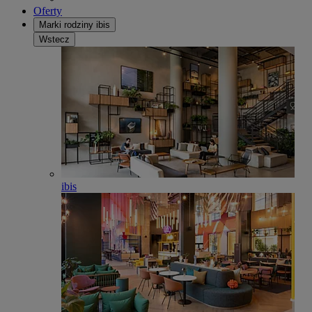
Oferty
Marki rodziny ibis
Wstecz
ibis