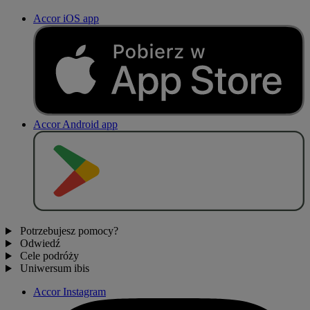
Accor iOS app
Accor Android app
P
O
B
I
E
R
Z Z
Potrzebujesz pomocy?
Odwiedź
Cele podróży
Uniwersum ibis
Accor Instagram