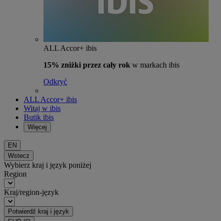
ALL Accor+ ibis
15% zniżki przez cały rok
w markach ibis
Odkryć
ALL Accor+ ibis
Witaj w ibis
Butik ibis
Więcej
EN
Wstecz
Wybierz kraj i język poniżej
Region
Kraj/region-język
Potwierdź kraj i język