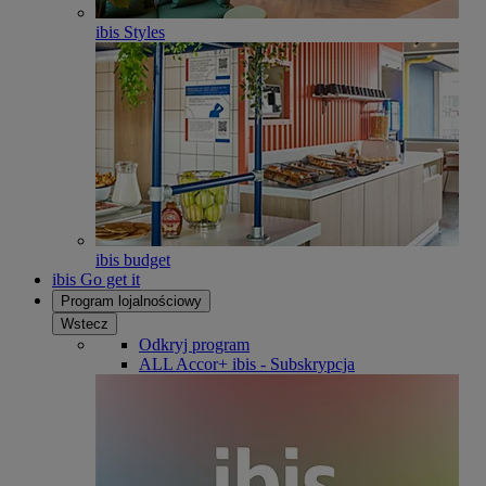
ibis Styles
ibis budget
ibis Go get it
Program lojalnościowy
Wstecz
Odkryj program
ALL Accor+ ibis - Subskrypcja