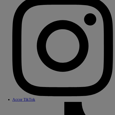
Accor TikTok