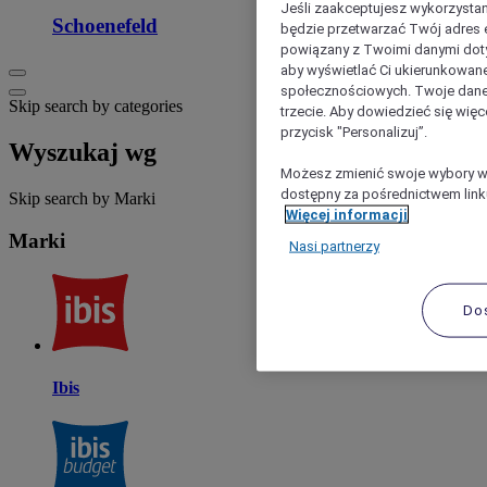
Jeśli zaakceptujesz wykorzystan
Schoenefeld
będzie przetwarzać Twój adres e-
powiązany z Twoimi danymi doty
aby wyświetlać Ci ukierunkowane
społecznościowych. Twoje dane
Skip search by categories
trzecie. Aby dowiedzieć się więc
przycisk "Personalizuj”.
Wyszukaj wg
Możesz zmienić swoje wybory w 
dostępny za pośrednictwem linku
Skip search by Marki
Więcej informacji
Marki
Nasi partnerzy
Do
Ibis