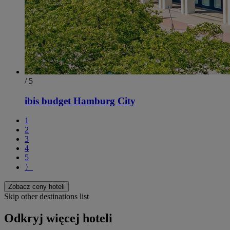
/ 5
ibis budget Hamburg City
1
2
3
4
5
〉
Zobacz ceny hoteli
Skip other destinations list
Odkryj więcej hoteli