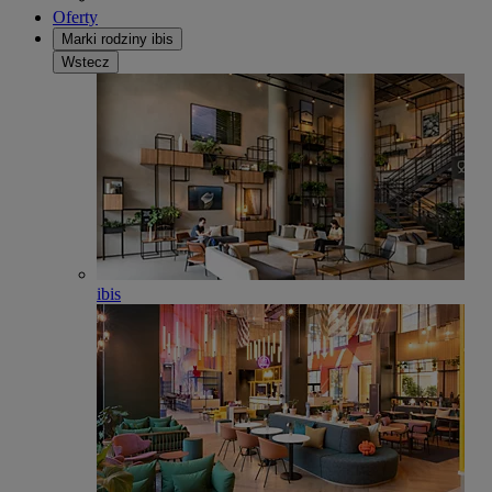
Oferty
Marki rodziny ibis
Wstecz
ibis