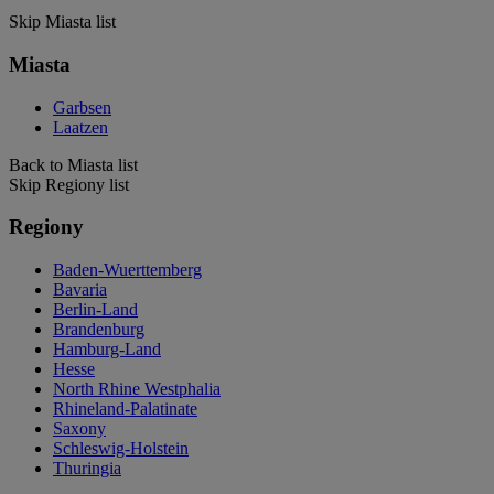
Skip Miasta list
Miasta
Garbsen
Laatzen
Back to Miasta list
Skip Regiony list
Regiony
Baden-Wuerttemberg
Bavaria
Berlin-Land
Brandenburg
Hamburg-Land
Hesse
North Rhine Westphalia
Rhineland-Palatinate
Saxony
Schleswig-Holstein
Thuringia