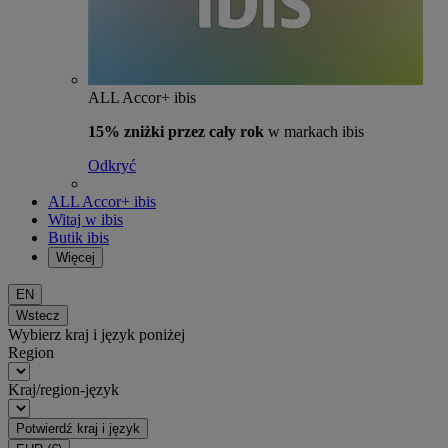
ALL Accor+ ibis
15% zniżki przez cały rok
w markach ibis
Odkryć
ALL Accor+ ibis
Witaj w ibis
Butik ibis
Więcej
EN
Wstecz
Wybierz kraj i język poniżej
Region
Kraj/region-język
Potwierdź kraj i język