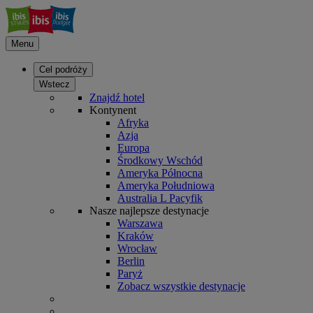
Menu
Cel podróży
Wstecz
Znajdź hotel
Kontynent
Afryka
Azja
Europa
Środkowy Wschód
Ameryka Północna
Ameryka Południowa
Australia L Pacyfik
Nasze najlepsze destynacje
Warszawa
Kraków
Wrocław
Berlin
Paryż
Zobacz wszystkie destynacje