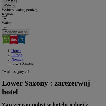
EUR
(€)
Wstecz
Wybierz walutę poniżej
Region
Waluta
Potwierdź walutę
Hotels
Europa
Niemcy
Lower Saxony
Twój następny cel
Lower Saxony : zarezerwuj
hotel
Zarezerwuj pobyt w hotelu jednej z