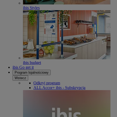
ibis Styles
ibis budget
ibis Go get it
Program lojalnościowy
Wstecz
Odkryj program
ALL Accor+ ibis - Subskrypcja