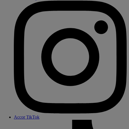
Accor TikTok