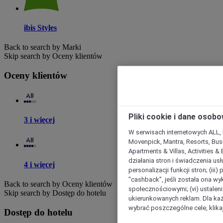
ibis Styles
Back to search by Marki
Skip search by Oceny klientów
Oceny klientów
Pliki cookie i dane osob
3 i więcej
W serwisach internetowych ALL, ho
Movenpick, Mantra, Resorts, Busi
Apartments & Villas, Activities &
działania stron i świadczenia usł
4 i więcej
personalizacji funkcji stron; (iii
"cashback”, jeśli została ona wyk
Back to search by Oceny klientów
społecznościowymi; (vi) ustalen
Skip search by Dostęp do hotelu
ukierunkowanych reklam. Dla ka
wybrać poszczególne cele, klikaj
Dostęp do hotelu