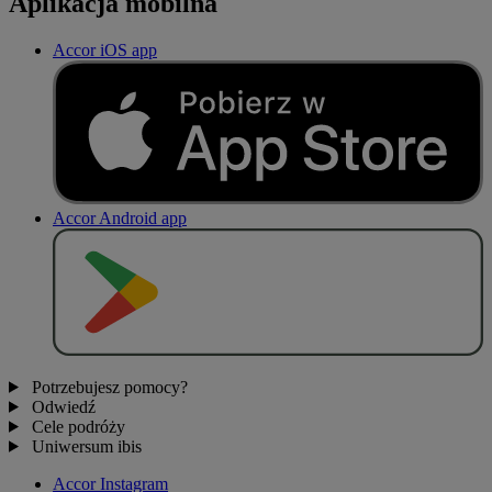
Aplikacja mobilna
Accor iOS app
Accor Android app
P
O
B
I
E
R
Z Z
Potrzebujesz pomocy?
Odwiedź
Cele podróży
Uniwersum ibis
Accor Instagram