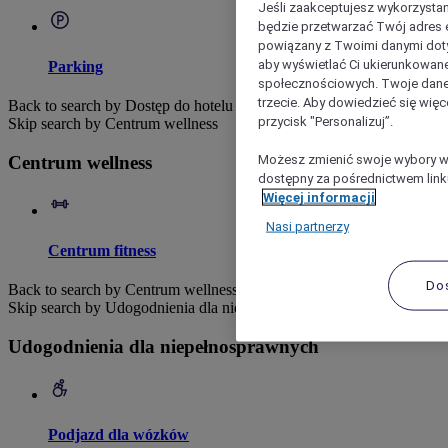
Jeśli zaakceptujesz wykorzystan
będzie przetwarzać Twój adres e-
powiązany z Twoimi danymi doty
aby wyświetlać Ci ukierunkowane
Parking
społecznościowych. Twoje dane
trzecie. Aby dowiedzieć się więc
Back to search by Dostęp do hotelu
przycisk "Personalizuj”.
Skip search by Centrum wellness
Możesz zmienić swoje wybory w 
Centrum wellness
dostępny za pośrednictwem linku
Więcej informacji
Nasi partnerzy
Centrum fitness
Do
Back to search by Centrum wellness
Skip search by Udogodnienia dla niepełnosprawnych
Udogodnienia dla niepełnosprawnych
Podjazd dla wózków