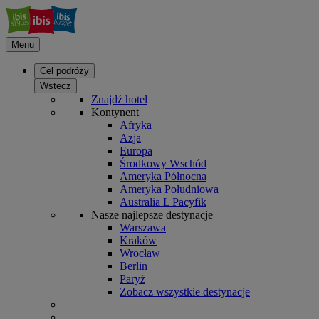
Menu
Cel podróży
Wstecz
Znajdź hotel
Kontynent
Afryka
Azja
Europa
Środkowy Wschód
Ameryka Północna
Ameryka Południowa
Australia L Pacyfik
Nasze najlepsze destynacje
Warszawa
Kraków
Wrocław
Berlin
Paryż
Zobacz wszystkie destynacje