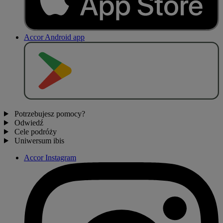
Accor Android app
P
O
B
I
E
R
Z Z
Potrzebujesz pomocy?
Odwiedź
Cele podróży
Uniwersum ibis
Accor Instagram