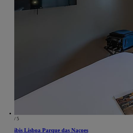
/ 5
ibis Lisboa Parque das Naçoes