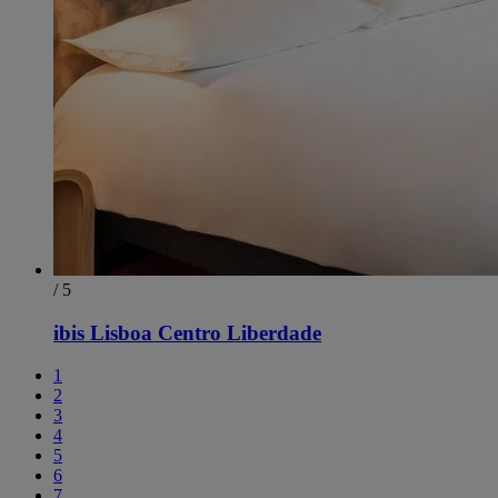
/ 5
ibis Lisboa Centro Liberdade
1
2
3
4
5
6
7