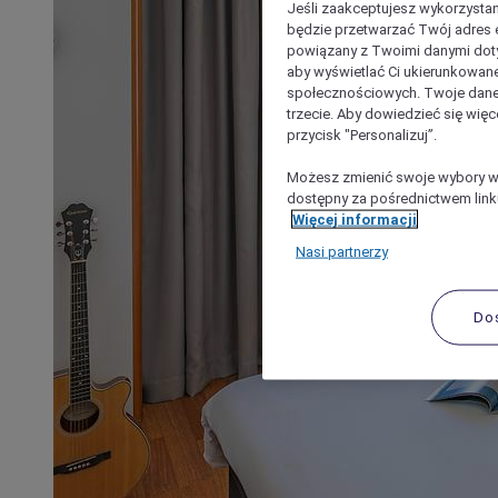
Jeśli zaakceptujesz wykorzystan
będzie przetwarzać Twój adres e-
powiązany z Twoimi danymi doty
aby wyświetlać Ci ukierunkowane
społecznościowych. Twoje dane
trzecie. Aby dowiedzieć się więc
przycisk "Personalizuj”.
Możesz zmienić swoje wybory w 
dostępny za pośrednictwem linku
Więcej informacji
Nasi partnerzy
Do