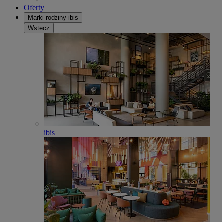
Oferty
Marki rodziny ibis
Wstecz
ibis