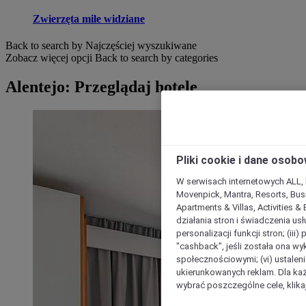
Zwierzęta mile widziane
Back to search by Najczęściej wyszukiwane
Zobacz więcej opcji
Back to search by categories
Alentejo: Przeglądaj hotele
Pliki cookie i dane osob
W serwisach internetowych ALL, ho
Movenpick, Mantra, Resorts, Busi
Apartments & Villas, Activities &
działania stron i świadczenia usł
personalizacji funkcji stron; (iii
"cashback”, jeśli została ona wyk
społecznościowymi; (vi) ustalen
ukierunkowanych reklam. Dla ka
wybrać poszczególne cele, klikaj