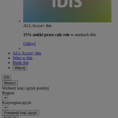
ALL Accor+ ibis
15% zniżki przez cały rok
w markach ibis
Odkryć
ALL Accor+ ibis
Witaj w ibis
Butik ibis
Więcej
EN
Wstecz
Wybierz kraj i język poniżej
Region
Kraj/region-język
Potwierdź kraj i język