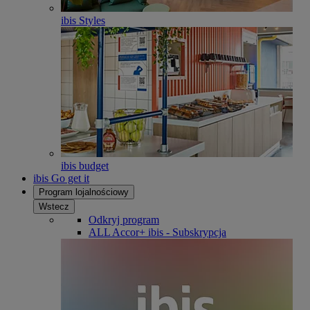
ibis Styles
ibis budget
ibis Go get it
Program lojalnościowy
Wstecz
Odkryj program
ALL Accor+ ibis - Subskrypcja