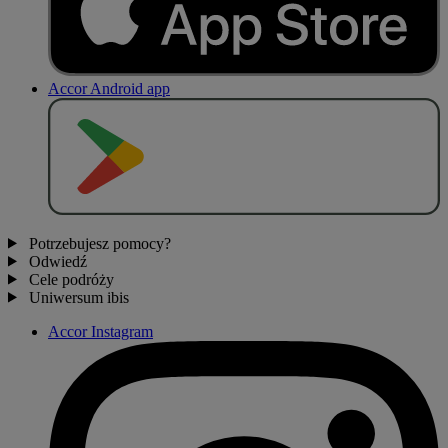
Accor Android app
P
O
B
I
E
R
Z Z
Potrzebujesz pomocy?
Odwiedź
Cele podróży
Uniwersum ibis
Accor Instagram