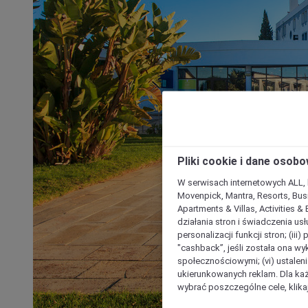
Pliki cookie i dane osob
W serwisach internetowych ALL, ho
Movenpick, Mantra, Resorts, Busi
Apartments & Villas, Activities &
działania stron i świadczenia usł
personalizacji funkcji stron; (iii
"cashback”, jeśli została ona wyk
społecznościowymi; (vi) ustalen
ukierunkowanych reklam. Dla ka
wybrać poszczególne cele, klikaj