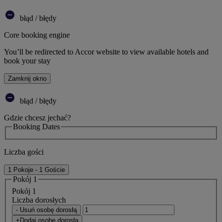
błąd / błędy
Core booking engine
You’ll be redirected to Accor website to view available hotels and
book your stay
Zamknij okno
błąd / błędy
Gdzie chcesz jechać?
Booking Dates
Liczba gości
1 Pokoje - 1 Goście
Pokój 1
Pokój 1
Liczba dorosłych
- Usuń osobę dorosłą
+Dodaj osobę dorosłą