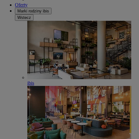
Oferty
Marki rodziny ibis
Wstecz
ibis