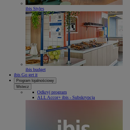
ibis Styles
ibis budget
ibis Go get it
Program lojalnościowy
Wstecz
Odkryj program
ALL Accor+ ibis - Subskrypcja