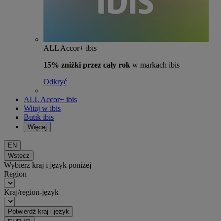
ALL Accor+ ibis
15% zniżki przez cały rok
w markach ibis
Odkryć
ALL Accor+ ibis
Witaj w ibis
Butik ibis
Więcej
EN
Wstecz
Wybierz kraj i język poniżej
Region
Kraj/region-język
Potwierdź kraj i język