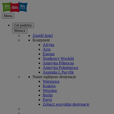
Menu
Cel podróży
Wstecz
Znajdź hotel
Kontynent
Afryka
Azja
Europa
Środkowy Wschód
Ameryka Północna
Ameryka Południowa
Australia L Pacyfik
Nasze najlepsze destynacje
Warszawa
Kraków
Wrocław
Berlin
Paryż
Zobacz wszystkie destynacje