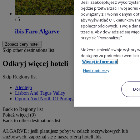
Jeśli zaakceptujesz wykorzystan
będzie przetwarzać Twój adres e-
powiązany z Twoimi danymi doty
/ 5
aby wyświetlać Ci ukierunkowane
społecznościowych. Twoje dane
ibis Faro Algarve
trzecie. Aby dowiedzieć się więc
przycisk "Personalizuj”.
Zobacz ceny hoteli
Możesz zmienić swoje wybory w 
Skip other destinations list
dostępny za pośrednictwem linku
Więcej informacji
Odkryj więcej hoteli
Nasi partnerzy
Skip Regiony list
Alentejo
Do
Lisbon And Tagus Valley
Oporto And North Of Portugal
Back to Regiony list
Pokaż więcej (0)
Back to other destinations list
ALGARVE : jeśli planujesz pobyt w celach rozrywkowych lub
służbowych, zapoznaj się z naszą ofertą hoteli ibis.