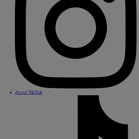
Accor TikTok