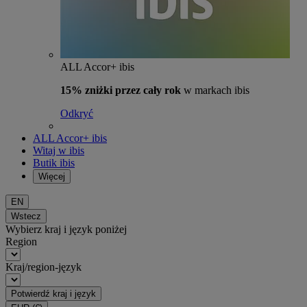
ALL Accor+ ibis
15% zniżki przez cały rok
w markach ibis
Odkryć
ALL Accor+ ibis
Witaj w ibis
Butik ibis
Więcej
EN
Wstecz
Wybierz kraj i język poniżej
Region
Kraj/region-język
Potwierdź kraj i język