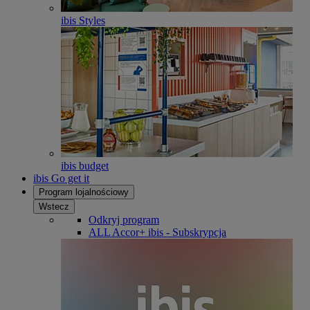
ibis Styles
ibis budget
ibis Go get it
Program lojalnościowy
Wstecz
Odkryj program
ALL Accor+ ibis - Subskrypcja