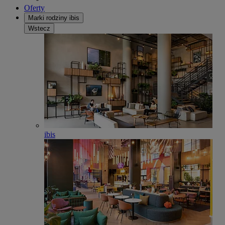
Oferty
Marki rodziny ibis
Wstecz
ibis