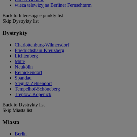
wieża telewizyjna Berliner Fernsehturm
Back to Interesujące punkty list
Skip Dystrykty list
Dystrykty
Charlottenburg-Wilmersdorf
Friedrichshain-Kreuzberg
Lichtenberg
Mitte
Neukölln
Reinickendorf
Spandau
Steglitz-Zehlendorf
Tempelhof-Schöneberg
Treptow-Köpenick
Back to Dystrykty list
Skip Miasta list
Miasta
Berlin