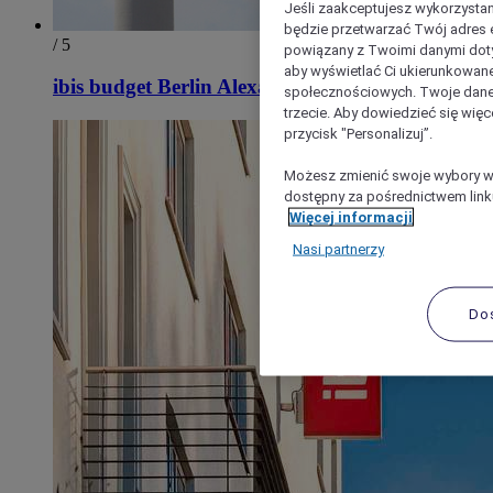
Jeśli zaakceptujesz wykorzystan
będzie przetwarzać Twój adres e-
/ 5
powiązany z Twoimi danymi doty
aby wyświetlać Ci ukierunkowane
ibis budget Berlin Alexanderplatz
społecznościowych. Twoje dane
trzecie. Aby dowiedzieć się więc
przycisk "Personalizuj”.
Możesz zmienić swoje wybory w 
dostępny za pośrednictwem linku
Więcej informacji
Nasi partnerzy
Do