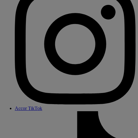
Accor TikTok