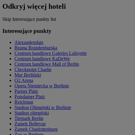
Odkryj więcej hoteli
Skip Interesujące punkty list
Interesujące punkty
Alexanderplatz
Brama Brandenburska
Centrum handlowe Galeries Lafayette
Centrum handlowe KaDeWe
Centrum handlowe Mall of Berlin
Checkpoint Charlie
Mur Berliński
O2 Arena
Opera Niemiecka w Berlinie
Pariser Platz
Potsdamer Platz
Reichstag
Stadion Olimpijski w Berlinie
Stadion olimpijski
Tierpark Berlin
Zamek Bellevue
Zamek Charlottenburg
Zoo w Berlinie