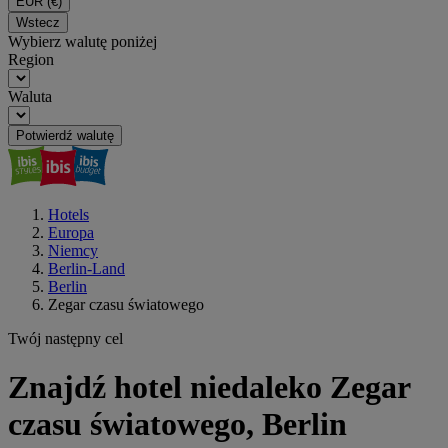
EUR
(€)
Wstecz
Wybierz walutę poniżej
Region
Waluta
Potwierdź walutę
Hotels
Europa
Niemcy
Berlin-Land
Berlin
Zegar czasu światowego
Twój następny cel
Znajdź hotel niedaleko Zegar
czasu światowego, Berlin