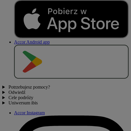
Accor Android app
P
O
B
I
E
R
Z Z
Potrzebujesz pomocy?
Odwiedź
Cele podróży
Uniwersum ibis
Accor Instagram