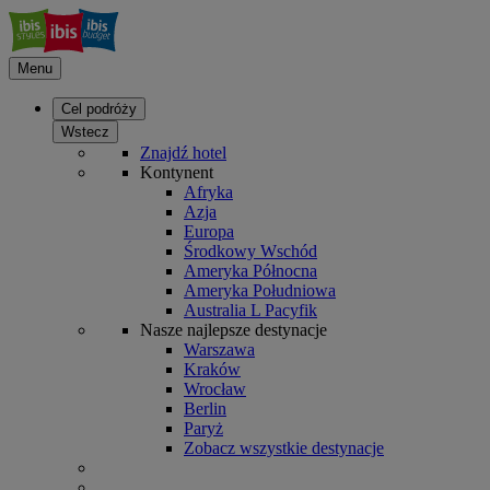
Menu
Cel podróży
Wstecz
Znajdź hotel
Kontynent
Afryka
Azja
Europa
Środkowy Wschód
Ameryka Północna
Ameryka Południowa
Australia L Pacyfik
Nasze najlepsze destynacje
Warszawa
Kraków
Wrocław
Berlin
Paryż
Zobacz wszystkie destynacje