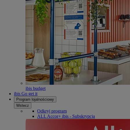
ibis budget
ibis Go get it
Program lojalnościowy
Wstecz
Odkryj program
ALL Accor+ ibis - Subskrypcja