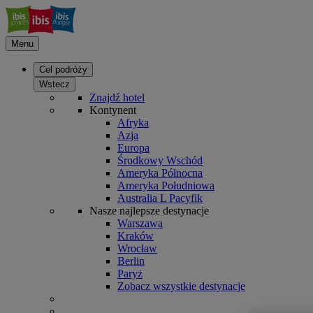
Menu
Cel podróży
Wstecz
Znajdź hotel
Kontynent
Afryka
Azja
Europa
Środkowy Wschód
Ameryka Północna
Ameryka Południowa
Australia L Pacyfik
Nasze najlepsze destynacje
Warszawa
Kraków
Wrocław
Berlin
Paryż
Zobacz wszystkie destynacje