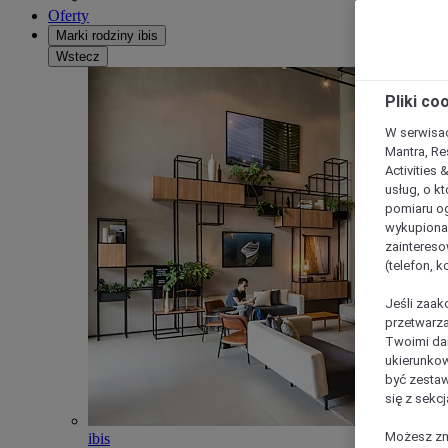
Oferty
Marki rodziny ibis
Wstecz
Pliki co
W serwisac
Mantra, Re
Activities 
usług, o kt
pomiaru og
wykupiona;
zaintereso
(telefon, 
Jeśli zaak
przetwarza
Twoimi dan
ukierunkow
być zestaw
się z sekcj
Możesz zmi
ibis