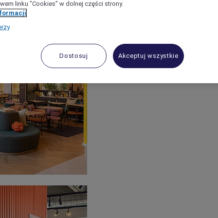
wem linku "Cookies” w dolnej części strony.
nformacji
erzy
Dostosuj
Akceptuj wszystkie