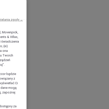
zielania zgody →
el, Movenpick,
nts & Villas,
 i świadczenia
 (iii)
ła ona
ilu Twoich
rządzeń
uj”.
ccor będzie
powiązany z
yświetlać Ci
e dane mogą
j, zapoznaj
dostępny za