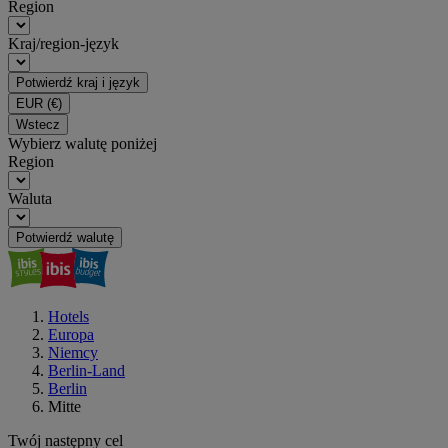
Region
Kraj/region-język
Potwierdź kraj i język
EUR
(€)
Wstecz
Wybierz walutę poniżej
Region
Waluta
Potwierdź walutę
Hotels
Europa
Niemcy
Berlin-Land
Berlin
Mitte
Twój następny cel