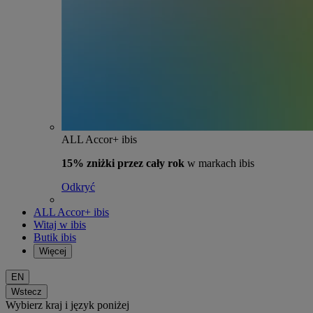
ALL Accor+ ibis
15% zniżki przez cały rok
w markach ibis
Odkryć
ALL Accor+ ibis
Witaj w ibis
Butik ibis
Więcej
EN
Wstecz
Wybierz kraj i język poniżej