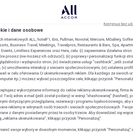
Kontynuuj bez ud
okie i dane osobowe
h internetowych ALL, hotelF1, ibis, Pullman, Novotel, Mercure, MGallery, Sofit
sorts, Business Travel, Meetings, Travelpros, Restaurants & Bars, Spa, Apartme
& Events, Limitless Experiences oraz Hera, celu: (i) zapewnienia działania stron
óre prosisz (nie możesz ich odrzucić); (ii) poprawy i personalizacji funkcji stron;
lądalności i wydajności stron; (iv) świadczenia usługi "cashback”, jeśli zosta
 (v) umożliwienia interakcji z sieciami społecznościowymi; (vi) ustalenia prof
wań w celu oferowania Ci ukierunkowanych reklam. Dla każdego ze swoich u
komputer itp.) możesz wybrać poszczególne cele, klikając przycisk "Personaliz
ceptujesz wykorzystanie informacji do celów reklamy ukierunkowanej, firma A
ć Twój adres e-mail (jeśli został podany) w wersji "shashowanej” (hashed), 
ymi dotyczącymi przeglądania, rezerwacji i programu lojalnościowego, aby w
ane reklamy w witrynach osób trzecich i sieciach społecznościowych. Twoj
iane z danymi posiadanymi przez te osoby trzecie. Aby dowiedzieć się więce
ą „reklama ukierunkowana”, klikając przycisk "Personalizuj”.
enić swoje wybory w dowolnym momencie, klikając przycisk "Personalizuj” 