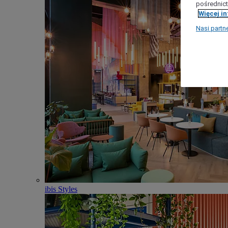
pośrednict
Więcej i
Nasi partn
ibis Styles