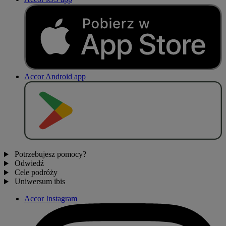
Accor Android app
P
O
B
I
E
R
Z Z
Potrzebujesz pomocy?
Odwiedź
Cele podróży
Uniwersum ibis
Accor Instagram