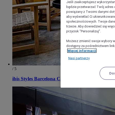
Jeśli zaakceptujesz wykorzystan
będzie przetwarzać Twój adres e-
powiązany z Twoimi danymi doty
aby wyświetlać Ci ukierunkowane
społecznościowych. Twoje dane
trzecie. Aby dowiedzieć się więc
przycisk "Personalizuj”.
Możesz zmienić swoje wybory w 
dostępny za pośrednictwem linku
Więcej informacji
Nasi partnerzy
/ 5
Do
ibis Styles Barcelona Centre