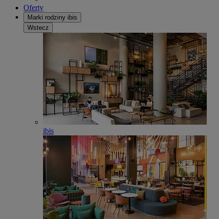
Oferty
Marki rodziny ibis
Wstecz
ibis