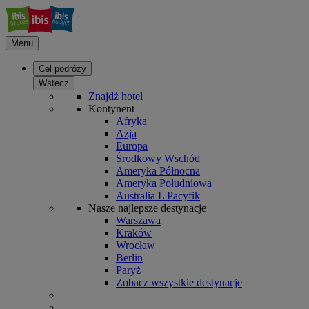
Menu
Cel podróży
Wstecz
Znajdź hotel
Kontynent
Afryka
Azja
Europa
Środkowy Wschód
Ameryka Północna
Ameryka Południowa
Australia L Pacyfik
Nasze najlepsze destynacje
Warszawa
Kraków
Wrocław
Berlin
Paryż
Zobacz wszystkie destynacje