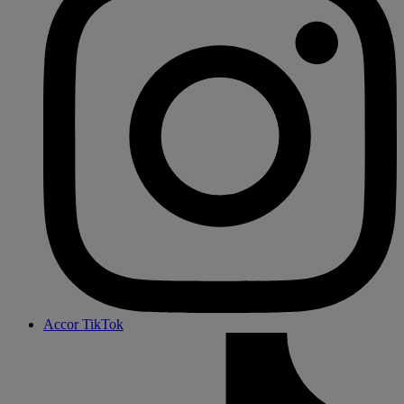
Accor TikTok