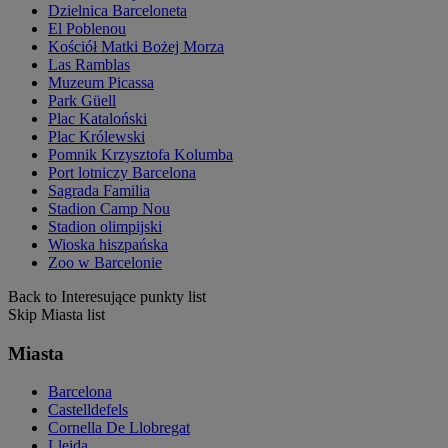
Dzielnica Barceloneta
El Poblenou
Kościół Matki Bożej Morza
Las Ramblas
Muzeum Picassa
Park Güell
Plac Kataloński
Plac Królewski
Pomnik Krzysztofa Kolumba
Port lotniczy Barcelona
Sagrada Familia
Stadion Camp Nou
Stadion olimpijski
Wioska hiszpańska
Zoo w Barcelonie
Back to Interesujące punkty list
Skip Miasta list
Miasta
Barcelona
Castelldefels
Cornella De Llobregat
Lleida