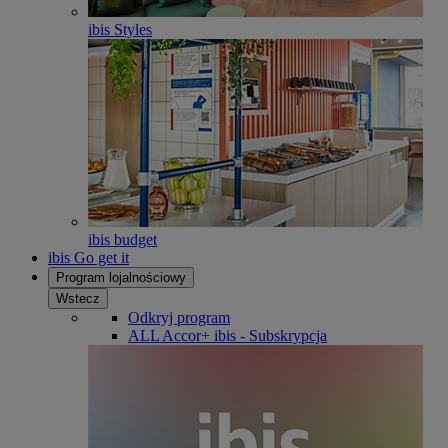
ibis Styles
ibis budget
ibis Go get it
Program lojalnościowy
Wstecz
Odkryj program
ALL Accor+ ibis - Subskrypcja