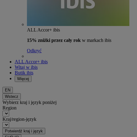
ALL Accor+ ibis
15% zniżki przez cały rok
w markach ibis
Odkryć
ALL Accor+ ibis
Witaj w ibis
Butik ibis
Więcej
EN
Wstecz
Wybierz kraj i język poniżej
Region
Kraj/region-język
Potwierdź kraj i język