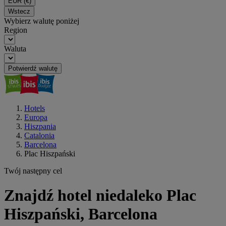
EUR
(€)
Wstecz
Wybierz walutę poniżej
Region
Waluta
Potwierdź walutę
Hotels
Europa
Hiszpania
Catalonia
Barcelona
Plac Hiszpański
Twój następny cel
Znajdź hotel niedaleko Plac
Hiszpański, Barcelona