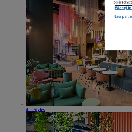
pośrednict
Więcej i
Nasi partn
ibis Styles