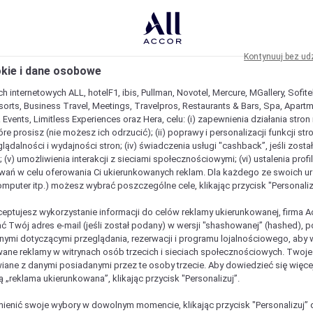
Kontynuuj bez ud
okie i dane osobowe
h internetowych ALL, hotelF1, ibis, Pullman, Novotel, Mercure, MGallery, Sofit
sorts, Business Travel, Meetings, Travelpros, Restaurants & Bars, Spa, Apartme
& Events, Limitless Experiences oraz Hera, celu: (i) zapewnienia działania stron
óre prosisz (nie możesz ich odrzucić); (ii) poprawy i personalizacji funkcji stron;
lądalności i wydajności stron; (iv) świadczenia usługi "cashback”, jeśli zosta
 (v) umożliwienia interakcji z sieciami społecznościowymi; (vi) ustalenia prof
wań w celu oferowania Ci ukierunkowanych reklam. Dla każdego ze swoich u
komputer itp.) możesz wybrać poszczególne cele, klikając przycisk "Personaliz
ceptujesz wykorzystanie informacji do celów reklamy ukierunkowanej, firma A
ć Twój adres e-mail (jeśli został podany) w wersji "shashowanej” (hashed), 
ymi dotyczącymi przeglądania, rezerwacji i programu lojalnościowego, aby w
ane reklamy w witrynach osób trzecich i sieciach społecznościowych. Twoj
iane z danymi posiadanymi przez te osoby trzecie. Aby dowiedzieć się więce
ą „reklama ukierunkowana”, klikając przycisk "Personalizuj”.
enić swoje wybory w dowolnym momencie, klikając przycisk "Personalizuj” 