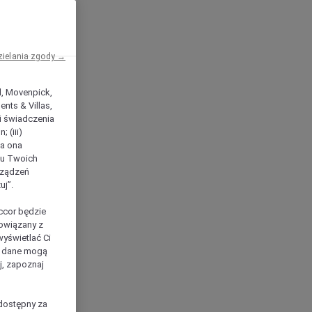
zielania zgody →
el, Movenpick,
nts & Villas,
 i świadczenia
 (iii)
ła ona
ilu Twoich
rządzeń
uj”.
ccor będzie
powiązany z
yświetlać Ci
e dane mogą
j, zapoznaj
dostępny za