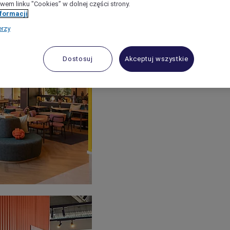
wem linku "Cookies” w dolnej części strony.
nformacji
erzy
Dostosuj
Akceptuj wszystkie