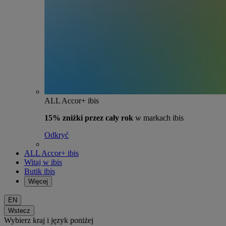
ALL Accor+ ibis
15% zniżki przez cały rok
w markach ibis
Odkryć
ALL Accor+ ibis
Witaj w ibis
Butik ibis
Więcej
EN
Wstecz
Wybierz kraj i język poniżej