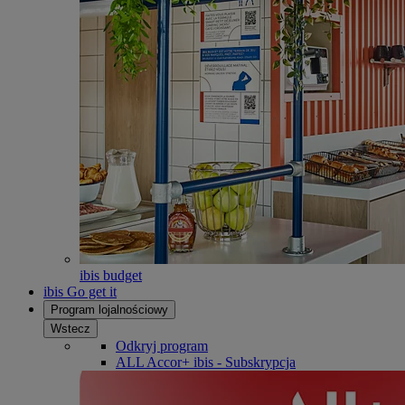
ibis budget
ibis Go get it
Program lojalnościowy
Wstecz
Odkryj program
ALL Accor+ ibis - Subskrypcja