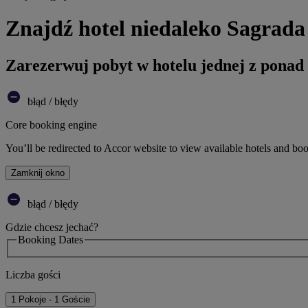
Znajdź hotel niedaleko Sagrada
Zarezerwuj pobyt w hotelu jednej z ponad
błąd / błędy
Core booking engine
You’ll be redirected to Accor website to view available hotels and bo
Zamknij okno
błąd / błędy
Gdzie chcesz jechać?
Booking Dates
Liczba gości
1 Pokoje - 1 Goście