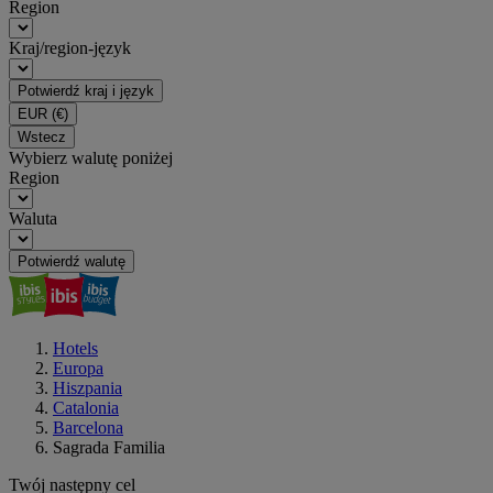
Region
Kraj/region-język
Potwierdź kraj i język
EUR
(€)
Wstecz
Wybierz walutę poniżej
Region
Waluta
Potwierdź walutę
Hotels
Europa
Hiszpania
Catalonia
Barcelona
Sagrada Familia
Twój następny cel