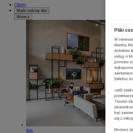
Oferty
Marki rodziny ibis
Wstecz
Pliki co
W serwisac
Mantra, Re
Activities 
usług, o kt
pomiaru og
wykupiona;
zaintereso
(telefon, 
Jeśli zaak
przetwarza
Twoimi dan
ukierunkow
być zestaw
się z sekcj
Możesz zmi
ibis