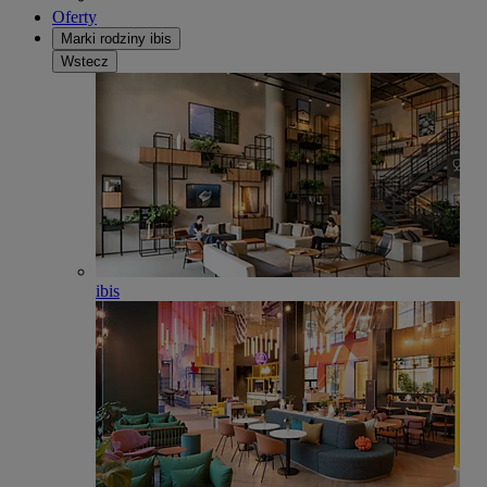
Oferty
Marki rodziny ibis
Wstecz
ibis