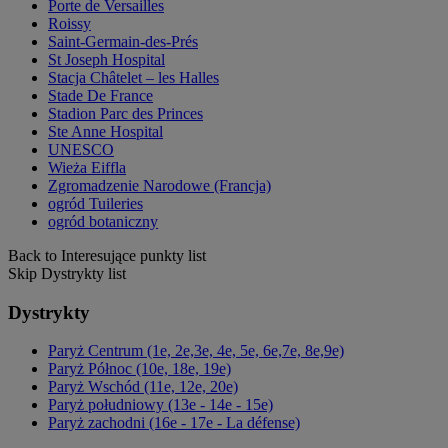
Porte de Versailles
Roissy
Saint-Germain-des-Prés
St Joseph Hospital
Stacja Châtelet – les Halles
Stade De France
Stadion Parc des Princes
Ste Anne Hospital
UNESCO
Wieża Eiffla
Zgromadzenie Narodowe (Francja)
ogród Tuileries
ogród botaniczny
Back to Interesujące punkty list
Skip Dystrykty list
Dystrykty
Paryż Centrum (1e, 2e,3e, 4e, 5e, 6e,7e, 8e,9e)
Paryż Północ (10e, 18e, 19e)
Paryż Wschód (11e, 12e, 20e)
Paryż południowy (13e - 14e - 15e)
Paryż zachodni (16e - 17e - La défense)