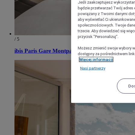
Jeśli zaakceptujesz wykorzystan
będzie przetwarzać Twój adres e-
powiązany z Twoimi danymi doty
aby wyświetlać Ci ukierunkowane
społecznościowych. Twoje dane
trzecie. Aby dowiedzieć się więc
przycisk "Personalizuj”.
/ 5
Możesz zmienić swoje wybory w 
ibis Paris Gare Montparnasse Catalogne
dostępny za pośrednictwem linku
Więcej informacji
Nasi partnerzy
Do