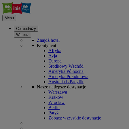
Menu
Cel podróży
Wstecz
Znajdź hotel
Kontynent
Afryka
Azja
Europa
Środkowy Wschód
Ameryka Północna
Ameryka Południowa
Australia L Pacyfik
Nasze najlepsze destynacje
Warszawa
Kraków
Wrocław
Berlin
Paryż
Zobacz wszystkie destynacje