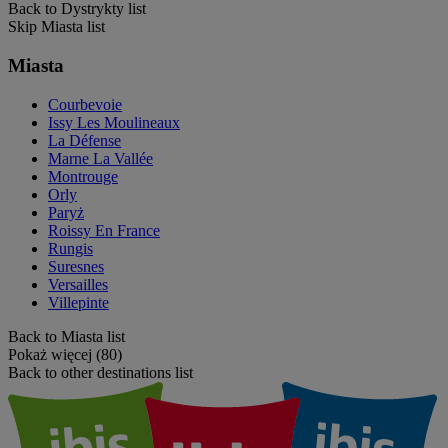
Back to Dystrykty list
Skip Miasta list
Miasta
Courbevoie
Issy Les Moulineaux
La Défense
Marne La Vallée
Montrouge
Orly
Paryż
Roissy En France
Rungis
Suresnes
Versailles
Villepinte
Back to Miasta list
Pokaż więcej (80)
Back to other destinations list