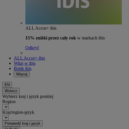
ALL Accor+ ibis
15% zniżki przez cały rok
w markach ibis
Odkryć
ALL Accor+ ibis
Witaj w ibis
Butik ibis
Więcej
EN
Wstecz
Wybierz kraj i język poniżej
Region
Kraj/region-język
Potwierdź kraj i język