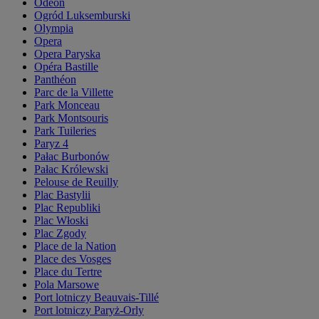
Odéon
Ogród Luksemburski
Olympia
Opera
Opera Paryska
Opéra Bastille
Panthéon
Parc de la Villette
Park Monceau
Park Montsouris
Park Tuileries
Paryz 4
Pałac Burbonów
Pałac Królewski
Pelouse de Reuilly
Plac Bastylii
Plac Republiki
Plac Włoski
Plac Zgody
Place de la Nation
Place des Vosges
Place du Tertre
Pola Marsowe
Port lotniczy Beauvais-Tillé
Port lotniczy Paryż-Orly