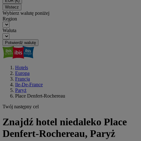
EUR
(€)
Wstecz
Wybierz walutę poniżej
Region
Waluta
Potwierdź walutę
Hotels
Europa
Francja
Ile-De-France
Paryż
Place Denfert-Rochereau
Twój następny cel
Znajdź hotel niedaleko Place
Denfert-Rochereau, Paryż