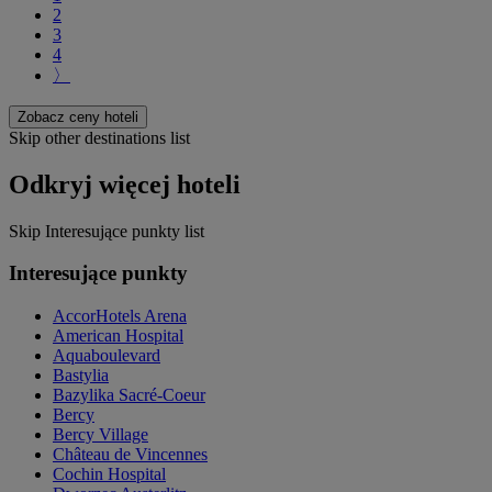
2
3
4
〉
Zobacz ceny hoteli
Skip other destinations list
Odkryj więcej hoteli
Skip Interesujące punkty list
Interesujące punkty
AccorHotels Arena
American Hospital
Aquaboulevard
Bastylia
Bazylika Sacré-Coeur
Bercy
Bercy Village
Château de Vincennes
Cochin Hospital