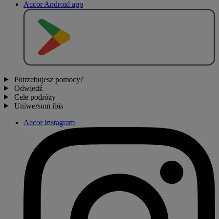
Accor Android app
P
O
B
I
E
R
Z Z
Potrzebujesz pomocy?
Odwiedź
Cele podróży
Uniwersum ibis
Accor Instagram