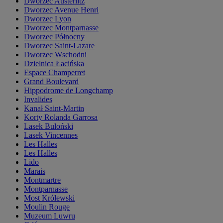
Dworzec Austerlitz
Dworzec Avenue Henri
Dworzec Lyon
Dworzec Montparnasse
Dworzec Północny
Dworzec Saint-Lazare
Dworzec Wschodni
Dzielnica Łacińska
Espace Champerret
Grand Boulevard
Hippodrome de Longchamp
Invalides
Kanał Saint-Martin
Korty Rolanda Garrosa
Lasek Buloński
Lasek Vincennes
Les Halles
Les Halles
Lido
Marais
Montmartre
Montparnasse
Most Królewski
Moulin Rouge
Muzeum Luwru