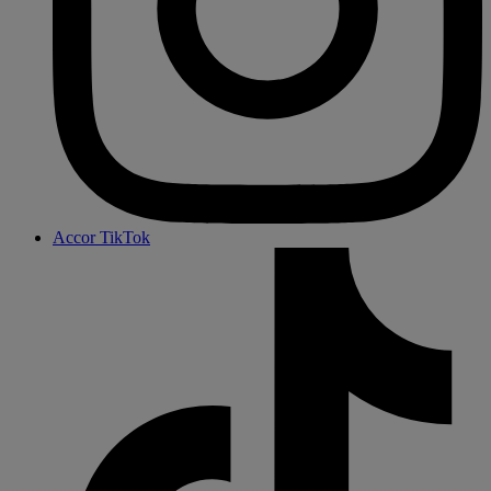
Accor TikTok