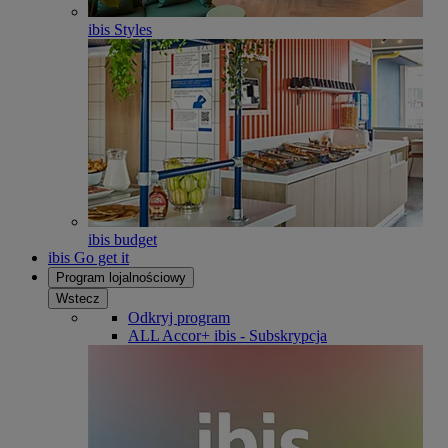
ibis Styles
ibis budget
ibis Go get it
Program lojalnościowy
Wstecz
Odkryj program
ALL Accor+ ibis - Subskrypcja