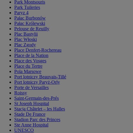
Park Montsouris
Park Tuileries
Paryz 4
Pałac Burbonów
Pałac Królewski
Pelouse de Reuilly
Plac Bastylii
Plac Włoski
Plac Zgody
Place Denfert-Rochereau
Place de la Nation
Place des Vosges
Place du Tertre
Pola Marsowe
Port lotniczy Beauvais-Tillé
Port lotniczy Paryż-Orly
Porte de Versailles
Roissy
Saint-Germain-des-Prés
St Joseph Hospital
Stacja Châtelet – les Halles
Stade De France
Stadion Parc des Princes
Ste Anne Hospital
UNESCO