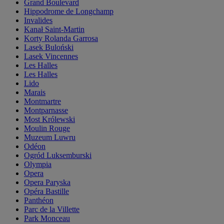
Grand Boulevard
Hippodrome de Longchamp
Invalides
Kanał Saint-Martin
Korty Rolanda Garrosa
Lasek Buloński
Lasek Vincennes
Les Halles
Les Halles
Lido
Marais
Montmartre
Montparnasse
Most Królewski
Moulin Rouge
Muzeum Luwru
Odéon
Ogród Luksemburski
Olympia
Opera
Opera Paryska
Opéra Bastille
Panthéon
Parc de la Villette
Park Monceau