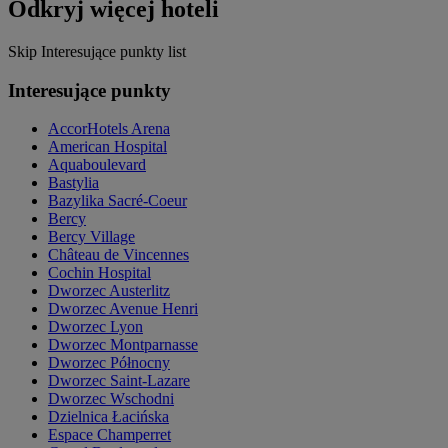
Odkryj więcej hoteli
Skip Interesujące punkty list
Interesujące punkty
AccorHotels Arena
American Hospital
Aquaboulevard
Bastylia
Bazylika Sacré-Coeur
Bercy
Bercy Village
Château de Vincennes
Cochin Hospital
Dworzec Austerlitz
Dworzec Avenue Henri
Dworzec Lyon
Dworzec Montparnasse
Dworzec Północny
Dworzec Saint-Lazare
Dworzec Wschodni
Dzielnica Łacińska
Espace Champerret