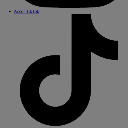
Accor TikTok