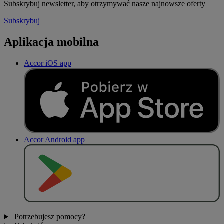
Subskrybuj newsletter, aby otrzymywać nasze najnowsze oferty
Subskrybuj
Aplikacja mobilna
Accor iOS app
Accor Android app
P
O
B
I
E
R
Z Z
Potrzebujesz pomocy?