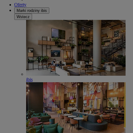
Oferty
Marki rodziny ibis
Wstecz
ibis