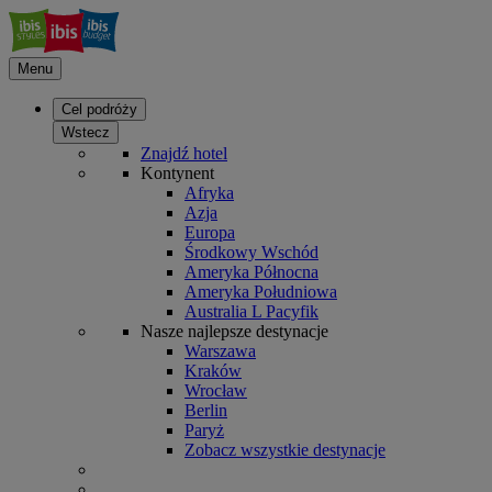
Menu
Cel podróży
Wstecz
Znajdź hotel
Kontynent
Afryka
Azja
Europa
Środkowy Wschód
Ameryka Północna
Ameryka Południowa
Australia L Pacyfik
Nasze najlepsze destynacje
Warszawa
Kraków
Wrocław
Berlin
Paryż
Zobacz wszystkie destynacje