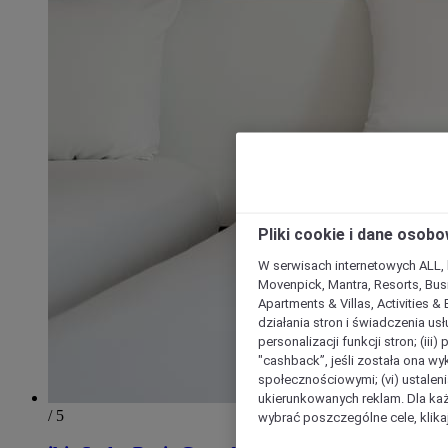
Pliki cookie i dane osob
W serwisach internetowych ALL, ho
Movenpick, Mantra, Resorts, Busi
Apartments & Villas, Activities &
działania stron i świadczenia usł
personalizacji funkcji stron; (iii
"cashback”, jeśli została ona wyk
społecznościowymi; (vi) ustalen
ukierunkowanych reklam. Dla ka
/ 5
wybrać poszczególne cele, klikaj