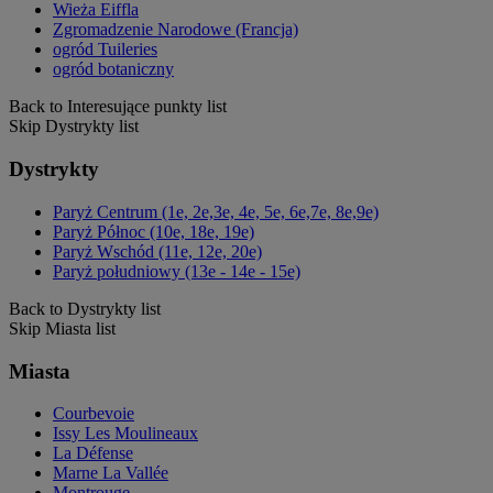
Wieża Eiffla
Zgromadzenie Narodowe (Francja)
ogród Tuileries
ogród botaniczny
Back to Interesujące punkty list
Skip Dystrykty list
Dystrykty
Paryż Centrum (1e, 2e,3e, 4e, 5e, 6e,7e, 8e,9e)
Paryż Północ (10e, 18e, 19e)
Paryż Wschód (11e, 12e, 20e)
Paryż południowy (13e - 14e - 15e)
Back to Dystrykty list
Skip Miasta list
Miasta
Courbevoie
Issy Les Moulineaux
La Défense
Marne La Vallée
Montrouge