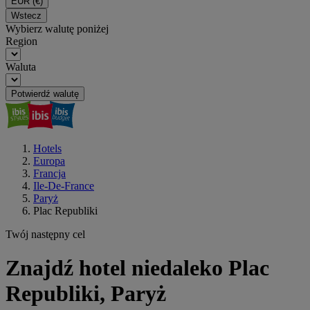
EUR
(€)
Wstecz
Wybierz walutę poniżej
Region
Waluta
Potwierdź walutę
Hotels
Europa
Francja
Ile-De-France
Paryż
Plac Republiki
Twój następny cel
Znajdź hotel niedaleko Plac
Republiki, Paryż