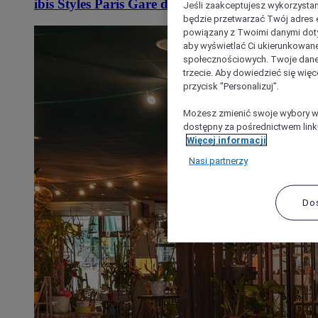
ibis Styles Paris Gare de l'Est Château Landon
Jeśli zaakceptujesz wykorzystan
będzie przetwarzać Twój adres e-
powiązany z Twoimi danymi doty
aby wyświetlać Ci ukierunkowane
społecznościowych. Twoje dane
trzecie. Aby dowiedzieć się więc
przycisk "Personalizuj”.
Możesz zmienić swoje wybory w 
dostępny za pośrednictwem linku
Więcej informacji
Nasi partnerzy
Do