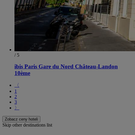
/ 5
ibis Paris Gare du Nord Château-Landon
10ème
〈
1
2
3
〉
Zobacz ceny hoteli
Skip other destinations list