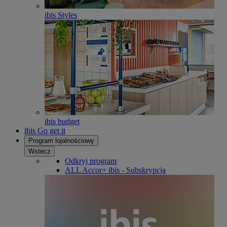
ibis Styles
ibis budget
ibis Go get it
Program lojalnościowy
Wstecz
Odkryj program
ALL Accor+ ibis - Subskrypcja