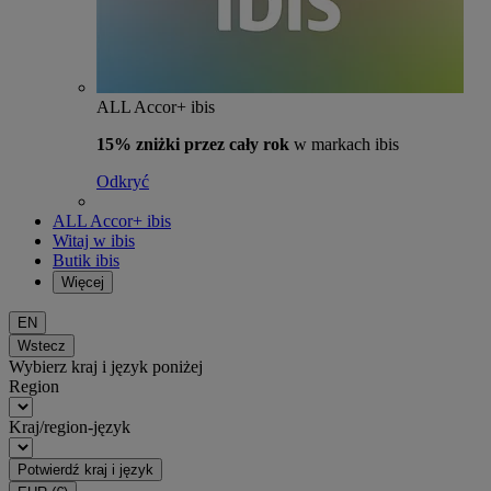
ALL Accor+ ibis
15% zniżki przez cały rok
w markach ibis
Odkryć
ALL Accor+ ibis
Witaj w ibis
Butik ibis
Więcej
EN
Wstecz
Wybierz kraj i język poniżej
Region
Kraj/region-język
Potwierdź kraj i język