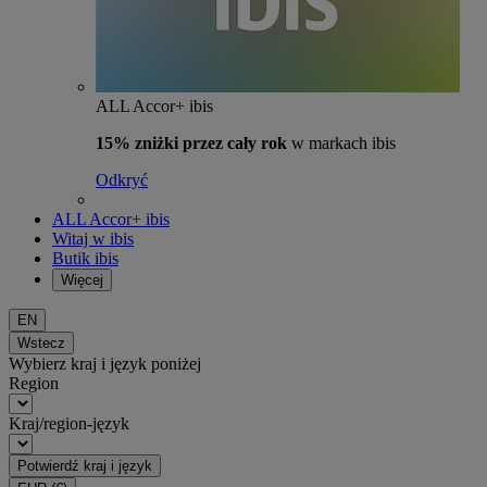
ALL Accor+ ibis
15% zniżki przez cały rok
w markach ibis
Odkryć
ALL Accor+ ibis
Witaj w ibis
Butik ibis
Więcej
EN
Wstecz
Wybierz kraj i język poniżej
Region
Kraj/region-język
Potwierdź kraj i język