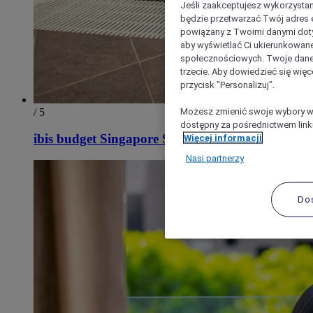
Jeśli zaakceptujesz wykorzystan
będzie przetwarzać Twój adres e-
powiązany z Twoimi danymi doty
aby wyświetlać Ci ukierunkowane
społecznościowych. Twoje dane
trzecie. Aby dowiedzieć się więc
przycisk "Personalizuj”.
Możesz zmienić swoje wybory w 
/ 5
dostępny za pośrednictwem linku
ibis budget Singapore Selegie
Więcej informacji
Nasi partnerzy
Do