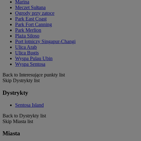
Marina
Meczet Sułtana
Ogrody przy zatoce
Park East Coast
Park Fort Canning
Park Merlion
Plaża Siloso
Port lotniczy Singapur-Changi
Ulica Arab
Ulica Bugis
Wyspa Pulau Ubin
Wyspa Sentosa
Back to Interesujące punkty list
Skip Dystrykty list
Dystrykty
Sentosa Island
Back to Dystrykty list
Skip Miasta list
Miasta