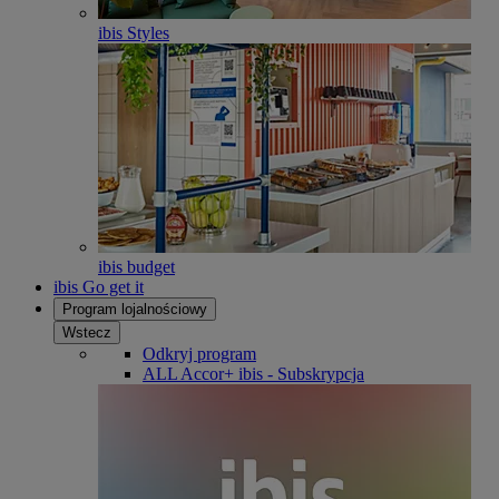
ibis Styles
ibis budget
ibis Go get it
Program lojalnościowy
Wstecz
Odkryj program
ALL Accor+ ibis - Subskrypcja