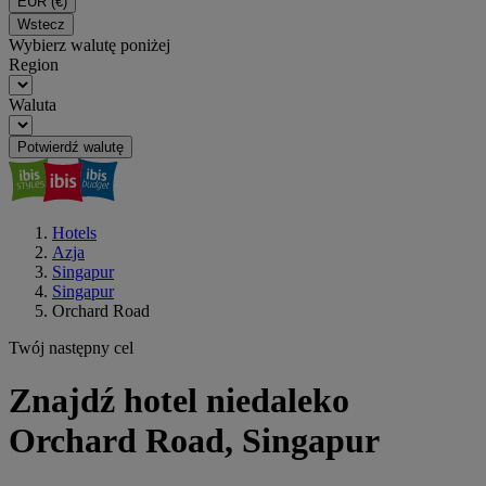
EUR
(€)
Wstecz
Wybierz walutę poniżej
Region
Waluta
Potwierdź walutę
Hotels
Azja
Singapur
Singapur
Orchard Road
Twój następny cel
Znajdź hotel niedaleko
Orchard Road, Singapur