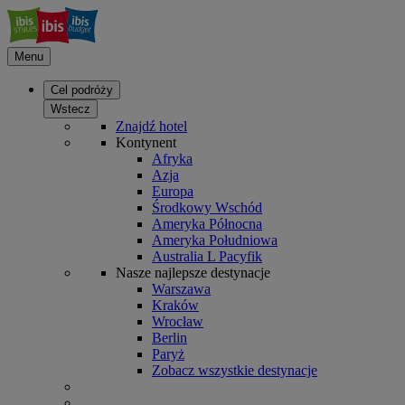
Menu
Cel podróży
Wstecz
Znajdź hotel
Kontynent
Afryka
Azja
Europa
Środkowy Wschód
Ameryka Północna
Ameryka Południowa
Australia L Pacyfik
Nasze najlepsze destynacje
Warszawa
Kraków
Wrocław
Berlin
Paryż
Zobacz wszystkie destynacje