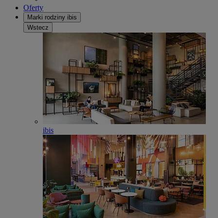
Oferty
Marki rodziny ibis
Wstecz
ibis