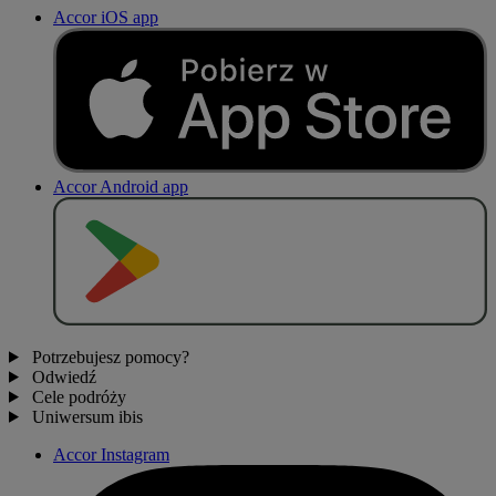
Accor iOS app
Accor Android app
P
O
B
I
E
R
Z Z
Potrzebujesz pomocy?
Odwiedź
Cele podróży
Uniwersum ibis
Accor Instagram