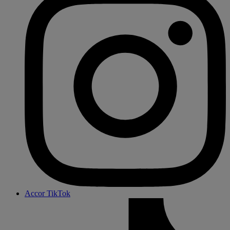
Accor TikTok