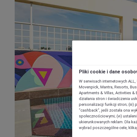
Pliki cookie i dane osob
W serwisach internetowych ALL, ho
Movenpick, Mantra, Resorts, Busi
Apartments & Villas, Activities &
działania stron i świadczenia usł
personalizacji funkcji stron; (iii
"cashback”, jeśli została ona wyk
społecznościowymi; (vi) ustalen
ukierunkowanych reklam. Dla ka
wybrać poszczególne cele, klikaj