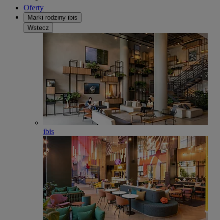
Oferty
Marki rodziny ibis
Wstecz
ibis