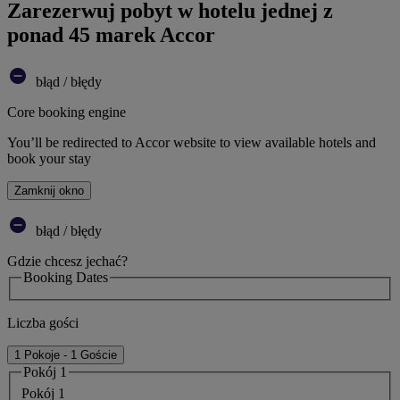
Zarezerwuj pobyt w hotelu jednej z
ponad 45 marek Accor
błąd / błędy
Core booking engine
You’ll be redirected to Accor website to view available hotels and
book your stay
Zamknij okno
błąd / błędy
Gdzie chcesz jechać?
Booking Dates
Liczba gości
1 Pokoje - 1 Goście
Pokój 1
Pokój 1