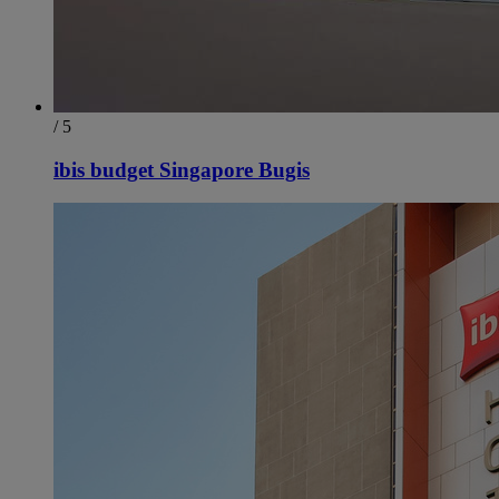
/ 5
ibis budget Singapore Bugis