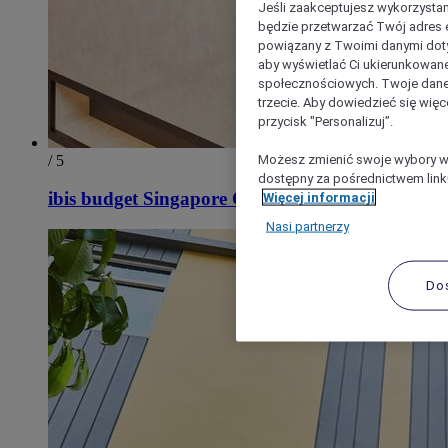
Jeśli zaakceptujesz wykorzystan
będzie przetwarzać Twój adres e-
powiązany z Twoimi danymi doty
aby wyświetlać Ci ukierunkowane
społecznościowych. Twoje dane
trzecie. Aby dowiedzieć się więc
przycisk "Personalizuj”.
Możesz zmienić swoje wybory w 
/ 5
dostępny za pośrednictwem linku
ibis budget Singapore Clarke Quay
Więcej informacji
Nasi partnerzy
Do