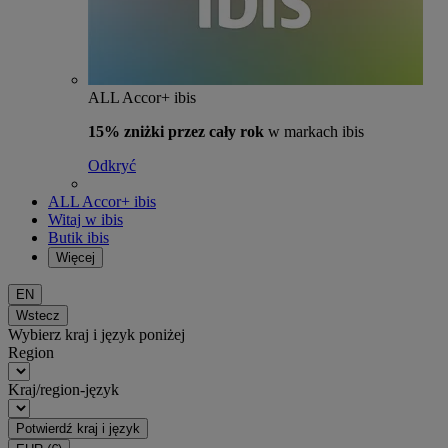
ALL Accor+ ibis
15% zniżki przez cały rok
w markach ibis
Odkryć
ALL Accor+ ibis
Witaj w ibis
Butik ibis
Więcej
EN
Wstecz
Wybierz kraj i język poniżej
Region
Kraj/region-język
Potwierdź kraj i język