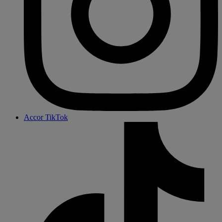
Accor TikTok