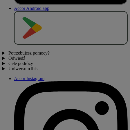
Accor Android app
P
O
B
I
E
R
Z Z
Potrzebujesz pomocy?
Odwiedź
Cele podróży
Uniwersum ibis
Accor Instagram