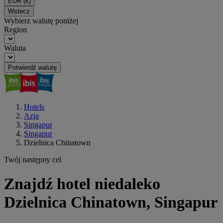
EUR
(€)
Wstecz
Wybierz walutę poniżej
Region
Waluta
Potwierdź walutę
Hotels
Azja
Singapur
Singapur
Dzielnica Chinatown
Twój następny cel
Znajdź hotel niedaleko
Dzielnica Chinatown, Singapur