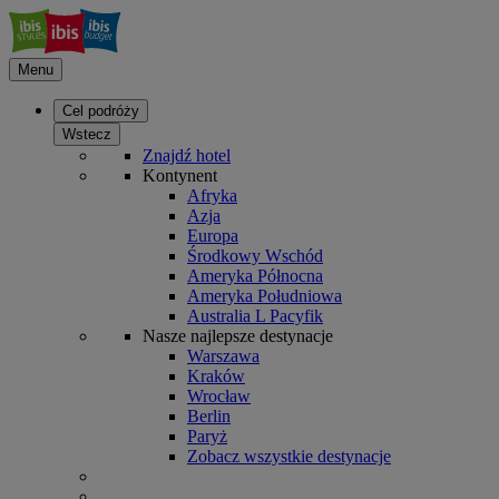
Menu
Cel podróży
Wstecz
Znajdź hotel
Kontynent
Afryka
Azja
Europa
Środkowy Wschód
Ameryka Północna
Ameryka Południowa
Australia L Pacyfik
Nasze najlepsze destynacje
Warszawa
Kraków
Wrocław
Berlin
Paryż
Zobacz wszystkie destynacje