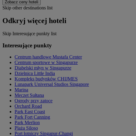
Zobacz ceny hoteli
Skip other destinations list
Odkryj więcej hoteli
Skip Interesujące punkty list
Interesujące punkty
Centrum handlowe Mustafa Center
Centrum sportowe w Singapurze
Diabelski młyn w Singapurze
Dzielnica Little India
Kompleks budynków CHIJMES
Lunapark Universal Studios Singapore
Marina
Meczet Sułtana
Ogrody przy zatoce
Orchard Road
Park East Coast
Park Fort Canning
Park Merlion
Plaża Siloso
Port lotniczy Singapur-Changi