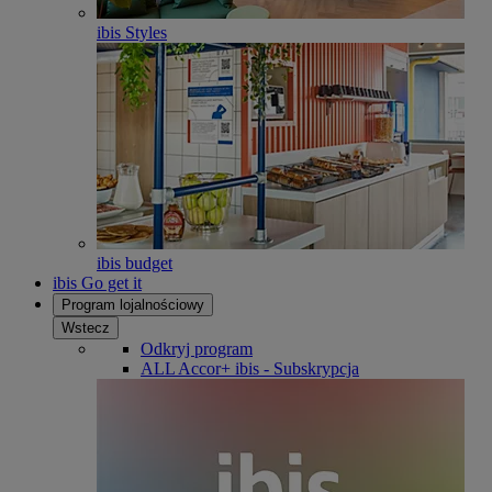
ibis Styles
ibis budget
ibis Go get it
Program lojalnościowy
Wstecz
Odkryj program
ALL Accor+ ibis - Subskrypcja