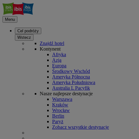
Menu
Cel podróży
Wstecz
Znajdź hotel
Kontynent
Afryka
Azja
Europa
Środkowy Wschód
Ameryka Północna
Ameryka Południowa
Australia L Pacyfik
Nasze najlepsze destynacje
Warszawa
Kraków
Wrocław
Berlin
Paryż
Zobacz wszystkie destynacje