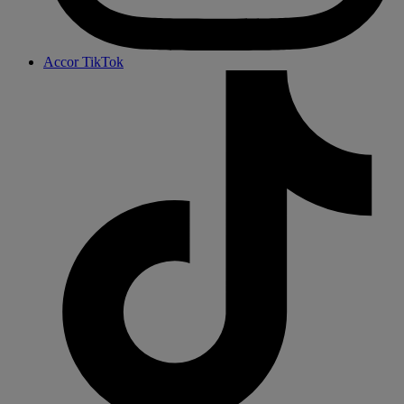
Accor TikTok