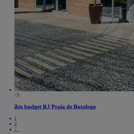
/ 5
ibis budget RJ Praia de Botafogo
1
2
〉