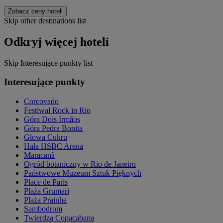
Zobacz ceny hoteli
Skip other destinations list
Odkryj więcej hoteli
Skip Interesujące punkty list
Interesujące punkty
Corcovado
Festiwal Rock in Rio
Góra Dois Irmãos
Góra Pedra Bonita
Głowa Cukru
Hala HSBC Arena
Maracanã
Ogród botaniczny w Rio de Janeiro
Państwowe Muzeum Sztuk Pięknych
Place de Paris
Plaża Grumari
Plaża Prainha
Sambodrom
Twierdza Copacabana