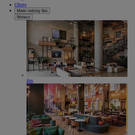
Oferty
Marki rodziny ibis
Wstecz
ibis