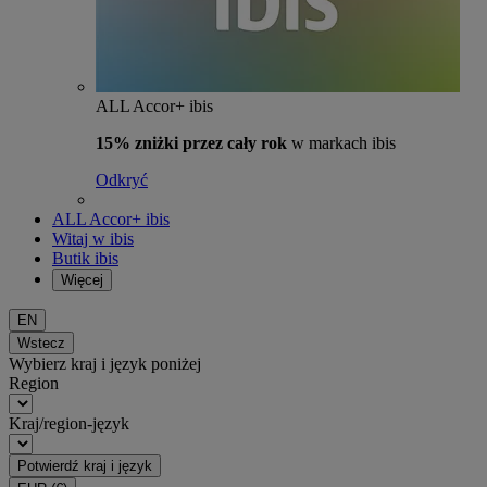
ALL Accor+ ibis
15% zniżki przez cały rok
w markach ibis
Odkryć
ALL Accor+ ibis
Witaj w ibis
Butik ibis
Więcej
EN
Wstecz
Wybierz kraj i język poniżej
Region
Kraj/region-język
Potwierdź kraj i język