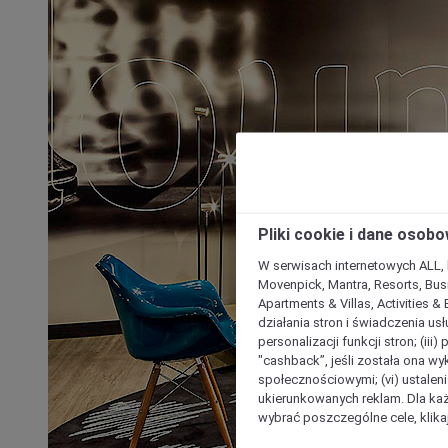
Pliki cookie i dane osob
W serwisach internetowych ALL, ho
Movenpick, Mantra, Resorts, Busi
Apartments & Villas, Activities &
działania stron i świadczenia usł
personalizacji funkcji stron; (iii
"cashback”, jeśli została ona wyk
społecznościowymi; (vi) ustalen
ukierunkowanych reklam. Dla ka
wybrać poszczególne cele, klikaj