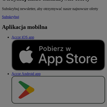
Subskrybuj newsletter, aby otrzymywać nasze najnowsze oferty
Subskrybuj
Aplikacja mobilna
Accor iOS app
Accor Android app
P
O
B
I
E
R
Z Z