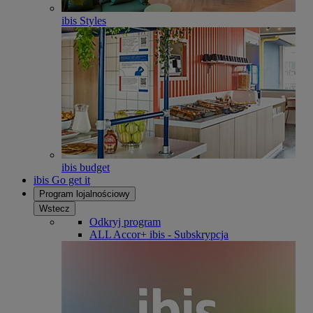
ibis Styles
ibis budget
ibis Go get it
Program lojalnościowy
Wstecz
Odkryj program
ALL Accor+ ibis - Subskrypcja