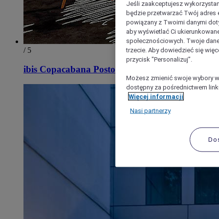
Jeśli zaakceptujesz wykorzystan
będzie przetwarzać Twój adres e-
powiązany z Twoimi danymi doty
aby wyświetlać Ci ukierunkowane
społecznościowych. Twoje dane
/ 5
trzecie. Aby dowiedzieć się więc
przycisk "Personalizuj”.
ibis Copacabana Posto 5
Możesz zmienić swoje wybory w 
dostępny za pośrednictwem linku
Więcej informacji
Nasi partnerzy
Do