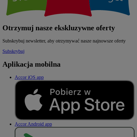
Otrzymuj nasze ekskluzywne oferty
Subskrybuj newsletter, aby otrzymywać nasze najnowsze oferty
Subskrybuj
Aplikacja mobilna
Accor iOS app
Accor Android app
P
O
B
I
E
R
Z Z