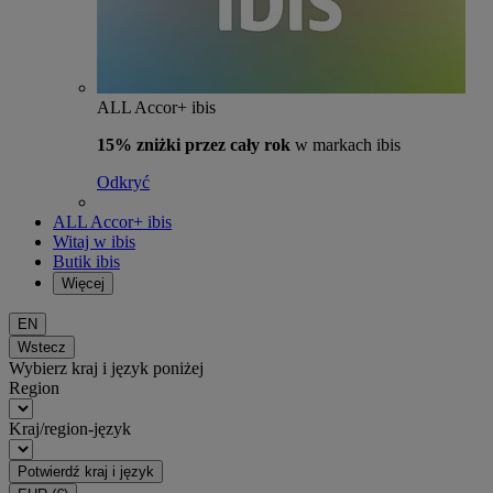
ALL Accor+ ibis
15% zniżki przez cały rok
w markach ibis
Odkryć
ALL Accor+ ibis
Witaj w ibis
Butik ibis
Więcej
EN
Wstecz
Wybierz kraj i język poniżej
Region
Kraj/region-język
Potwierdź kraj i język