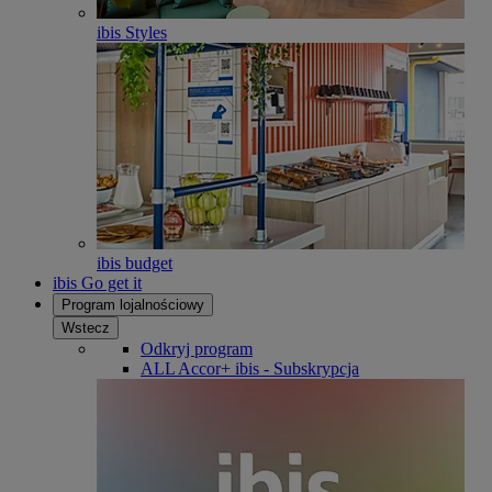
ibis Styles
ibis budget
ibis Go get it
Program lojalnościowy
Wstecz
Odkryj program
ALL Accor+ ibis - Subskrypcja