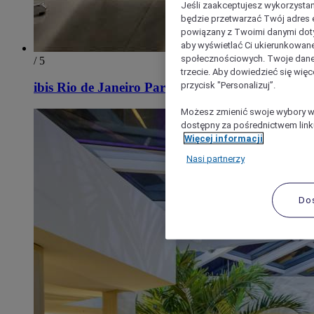
Jeśli zaakceptujesz wykorzystan
będzie przetwarzać Twój adres e-
powiązany z Twoimi danymi doty
aby wyświetlać Ci ukierunkowane
społecznościowych. Twoje dane
/ 5
trzecie. Aby dowiedzieć się więc
przycisk "Personalizuj”.
ibis Rio de Janeiro Parque Olimpico
Możesz zmienić swoje wybory w 
dostępny za pośrednictwem linku
Więcej informacji
Nasi partnerzy
Do