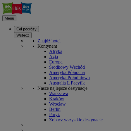
Menu
Cel podróży
Wstecz
Znajdź hotel
Kontynent
Afryka
Azja
Europa
Środkowy Wschód
Ameryka Północna
Ameryka Południowa
Australia L Pacyfik
Nasze najlepsze destynacje
Warszawa
Kraków
Wrocław
Berlin
Paryż
Zobacz wszystkie destynacje