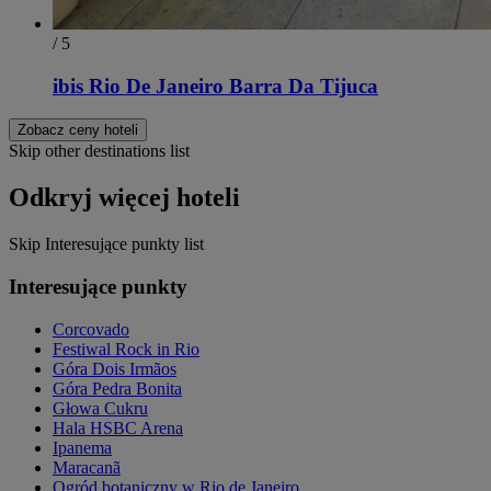
/ 5
ibis Rio De Janeiro Barra Da Tijuca
Zobacz ceny hoteli
Skip other destinations list
Odkryj więcej hoteli
Skip Interesujące punkty list
Interesujące punkty
Corcovado
Festiwal Rock in Rio
Góra Dois Irmãos
Góra Pedra Bonita
Głowa Cukru
Hala HSBC Arena
Ipanema
Maracanã
Ogród botaniczny w Rio de Janeiro