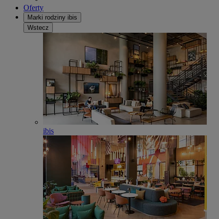
Oferty
Marki rodziny ibis
Wstecz
ibis