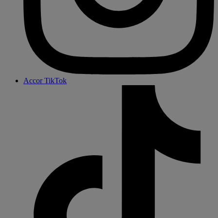
Accor TikTok