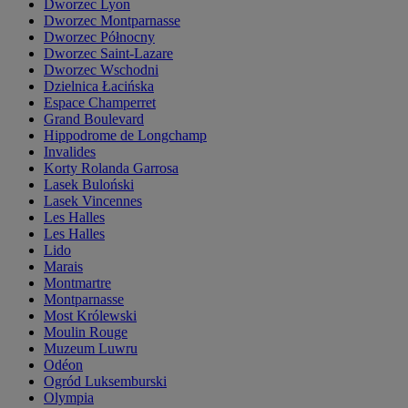
Dworzec Lyon
Dworzec Montparnasse
Dworzec Północny
Dworzec Saint-Lazare
Dworzec Wschodni
Dzielnica Łacińska
Espace Champerret
Grand Boulevard
Hippodrome de Longchamp
Invalides
Korty Rolanda Garrosa
Lasek Buloński
Lasek Vincennes
Les Halles
Les Halles
Lido
Marais
Montmartre
Montparnasse
Most Królewski
Moulin Rouge
Muzeum Luwru
Odéon
Ogród Luksemburski
Olympia