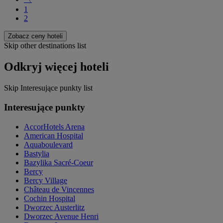
1
2
Zobacz ceny hoteli
Skip other destinations list
Odkryj więcej hoteli
Skip Interesujące punkty list
Interesujące punkty
AccorHotels Arena
American Hospital
Aquaboulevard
Bastylia
Bazylika Sacré-Coeur
Bercy
Bercy Village
Château de Vincennes
Cochin Hospital
Dworzec Austerlitz
Dworzec Avenue Henri