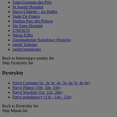
Saint-Germain-des-Prés
St Joseph Hospital
Stacja Châtelet – les Halles
Stade De France
Stadion Parc des Princes
Ste Anne Hospital
UNESCO
Wieża Eiffla
Zgromadzenie Narodowe (Francja)
ogród Tuileries
ogród botaniczny
Back to Interesujące punkty list
Skip Dystrykty list
Dystrykty
Paryż Centrum (1e, 2e,3e, 4e, 5e, 6e,7e, 8e,9e)
Paryż Północ (10e, 18e, 19e)
Paryż Wschód (11e, 12e, 20e)
Paryż południowy (13e - 14e - 15e)
Back to Dystrykty list
Skip Miasta list