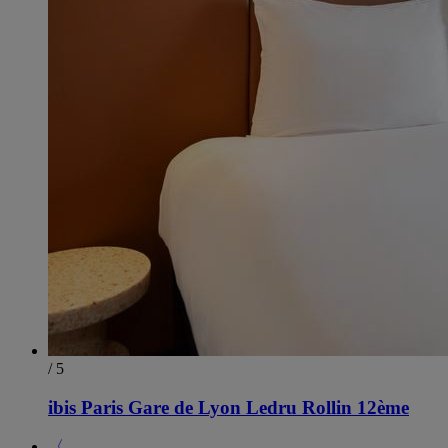
/ 5
ibis Paris Gare de Lyon Ledru Rollin 12ème
〈