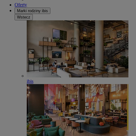
Oferty
Marki rodziny ibis
Wstecz
ibis