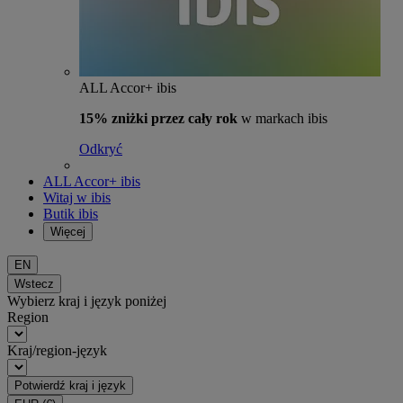
ALL Accor+ ibis
15% zniżki przez cały rok
w markach ibis
Odkryć
ALL Accor+ ibis
Witaj w ibis
Butik ibis
Więcej
EN
Wstecz
Wybierz kraj i język poniżej
Region
Kraj/region-język
Potwierdź kraj i język