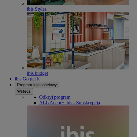
ibis Styles
ibis budget
ibis Go get it
Program lojalnościowy
Wstecz
Odkryj program
ALL Accor+ ibis - Subskrypcja