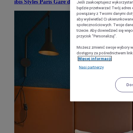
ibis Styles Paris Gare de Lyon Bastille
Jeśli zaakceptujesz wykorzystan
będzie przetwarzać Twój adres e-
powiązany z Twoimi danymi doty
aby wyświetlać Ci ukierunkowane
społecznościowych. Twoje dane
trzecie. Aby dowiedzieć się więc
przycisk "Personalizuj”.
Możesz zmienić swoje wybory w 
dostępny za pośrednictwem linku
Więcej informacji
Nasi partnerzy
Do