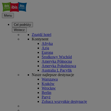
Menu
Cel podróży
Wstecz
Znajdź hotel
Kontynent
Afryka
Azja
Europa
Środkowy Wschód
Ameryka Północna
Ameryka Południowa
Australia L Pacyfik
Nasze najlepsze destynacje
Warszawa
Kraków
Wrocław
Berlin
Paryż
Zobacz wszystkie destynacje