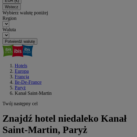
EUR
(€)
Wstecz
Wybierz walutę poniżej
Region
Waluta
Potwierdź walutę
Hotels
Europa
Francja
Ile-De-France
Paryż
Kanał Saint-Martin
Twój następny cel
Znajdź hotel niedaleko Kanał
Saint-Martin, Paryż