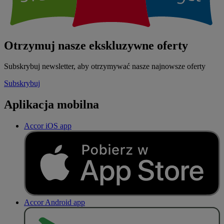
Otrzymuj nasze ekskluzywne oferty
Subskrybuj newsletter, aby otrzymywać nasze najnowsze oferty
Subskrybuj
Aplikacja mobilna
Accor iOS app
Accor Android app
P
O
B
I
E
R
Z Z