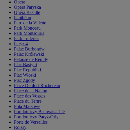
Opera
Opera Paryska
Opéra Bastille
Panthéon
Parc de la Villette
Park Monceau
Park Montsouris
Park Tuileries
Paryz 4
Pałac Burbonów
Pałac Królewski
Pelouse de Reuilly
Plac Bastylii
Plac Republiki
Plac Włoski
Plac Zgody
Place Denfert-Rochereau
Place de la Nation
Place des Vosges
Place du Tertre
Pola Marsowe
Port lotniczy Beauvais-Tillé
Port lotniczy Paryż-Orly
Porte de Versailles
Roissy