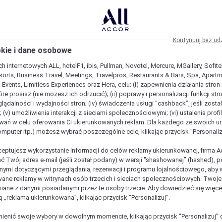
Kontynuuj bez ud
okie i dane osobowe
h internetowych ALL, hotelF1, ibis, Pullman, Novotel, Mercure, MGallery, Sofit
sorts, Business Travel, Meetings, Travelpros, Restaurants & Bars, Spa, Apartme
& Events, Limitless Experiences oraz Hera, celu: (i) zapewnienia działania stron
óre prosisz (nie możesz ich odrzucić); (ii) poprawy i personalizacji funkcji stron;
lądalności i wydajności stron; (iv) świadczenia usługi "cashback”, jeśli zosta
 (v) umożliwienia interakcji z sieciami społecznościowymi; (vi) ustalenia prof
wań w celu oferowania Ci ukierunkowanych reklam. Dla każdego ze swoich u
komputer itp.) możesz wybrać poszczególne cele, klikając przycisk "Personaliz
ceptujesz wykorzystanie informacji do celów reklamy ukierunkowanej, firma A
ć Twój adres e-mail (jeśli został podany) w wersji "shashowanej” (hashed), 
ymi dotyczącymi przeglądania, rezerwacji i programu lojalnościowego, aby w
ane reklamy w witrynach osób trzecich i sieciach społecznościowych. Twoj
iane z danymi posiadanymi przez te osoby trzecie. Aby dowiedzieć się więce
ą „reklama ukierunkowana”, klikając przycisk "Personalizuj”.
enić swoje wybory w dowolnym momencie, klikając przycisk "Personalizuj” 