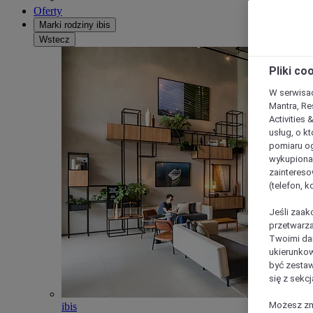
Oferty
Marki rodziny ibis
Wstecz
Pliki co
W serwisac
Mantra, Re
Activities 
usług, o kt
pomiaru og
wykupiona;
zaintereso
(telefon, 
Jeśli zaak
przetwarza
Twoimi dan
ukierunkow
być zestaw
się z sekcj
Możesz zmi
ibis