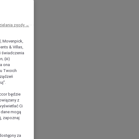
zielania zgody →
el, Movenpick,
nts & Villas,
 i świadczenia
 (iii)
ła ona
ilu Twoich
rządzeń
uj”.
ccor będzie
powiązany z
yświetlać Ci
e dane mogą
j, zapoznaj
dostępny za