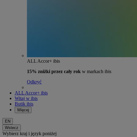
ALL Accor+ ibis
15% zniżki przez cały rok
w markach ibis
Odkryć
ALL Accor+ ibis
Witaj w ibis
Butik ibis
Więcej
EN
Wstecz
Wybierz kraj i język poniżej