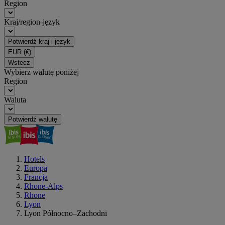
Region
Kraj/region-język
Potwierdź kraj i język
EUR
(€)
Wstecz
Wybierz walutę poniżej
Region
Waluta
Potwierdź walutę
Hotels
Europa
Francja
Rhone-Alps
Rhone
Lyon
Lyon Północno–Zachodni