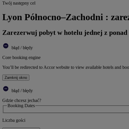
Twój następny cel
Lyon Północno–Zachodni : zare
Zarezerwuj pobyt w hotelu jednej z ponad
błąd / błędy
Core booking engine
You’ll be redirected to Accor website to view available hotels and bo
Zamknij okno
błąd / błędy
Gdzie chcesz jechać?
Booking Dates
Liczba gości