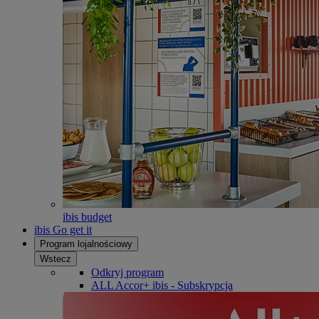
ibis budget
ibis Go get it
Program lojalnościowy
Wstecz
Odkryj program
ALL Accor+ ibis - Subskrypcja