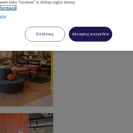
wem linku "Cookies” w dolnej części strony.
nformacji
erzy
Dostosuj
Akceptuj wszystkie