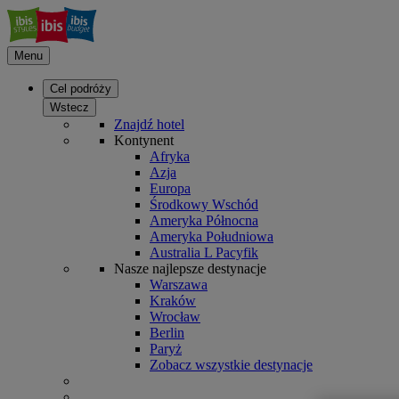
Menu
Cel podróży
Wstecz
Znajdź hotel
Kontynent
Afryka
Azja
Europa
Środkowy Wschód
Ameryka Północna
Ameryka Południowa
Australia L Pacyfik
Nasze najlepsze destynacje
Warszawa
Kraków
Wrocław
Berlin
Paryż
Zobacz wszystkie destynacje