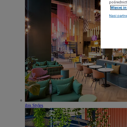
pośrednict
Więcej i
Nasi partn
ibis Styles