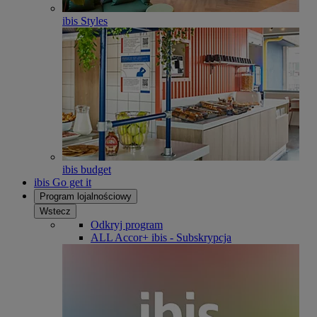
ibis Styles
ibis budget
ibis Go get it
Program lojalnościowy
Wstecz
Odkryj program
ALL Accor+ ibis - Subskrypcja