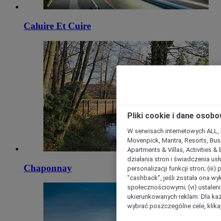
Caluire Et Cuire
Pliki cookie i dane osob
W serwisach internetowych ALL, ho
Movenpick, Mantra, Resorts, Busi
Apartments & Villas, Activities &
działania stron i świadczenia usł
Chaponnay
personalizacji funkcji stron; (iii
"cashback”, jeśli została ona wyk
społecznościowymi; (vi) ustalen
ukierunkowanych reklam. Dla ka
wybrać poszczególne cele, klikaj