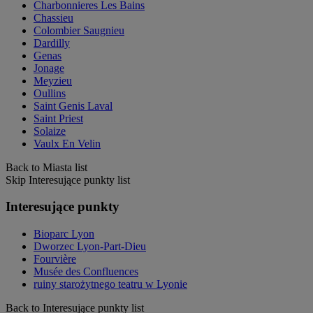
Charbonnieres Les Bains
Chassieu
Colombier Saugnieu
Dardilly
Genas
Jonage
Meyzieu
Oullins
Saint Genis Laval
Saint Priest
Solaize
Vaulx En Velin
Back to Miasta list
Skip Interesujące punkty list
Interesujące punkty
Bioparc Lyon
Dworzec Lyon-Part-Dieu
Fourvière
Musée des Confluences
ruiny starożytnego teatru w Lyonie
Back to Interesujące punkty list