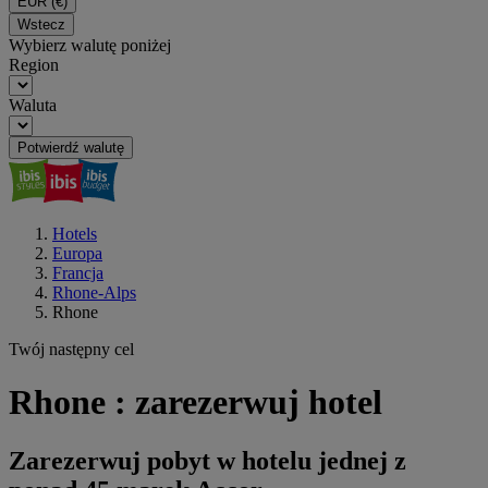
EUR
(€)
Wstecz
Wybierz walutę poniżej
Region
Waluta
Potwierdź walutę
Hotels
Europa
Francja
Rhone-Alps
Rhone
Twój następny cel
Rhone : zarezerwuj hotel
Zarezerwuj pobyt w hotelu jednej z