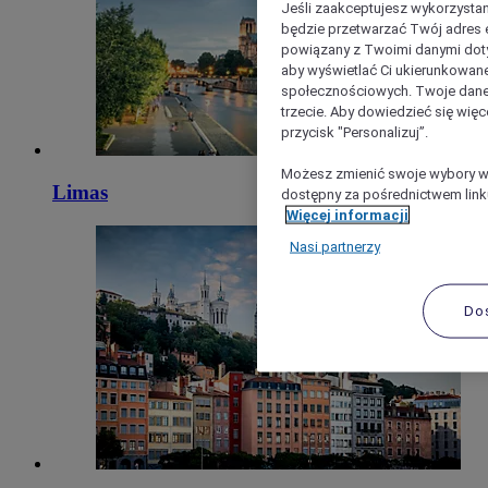
Jeśli zaakceptujesz wykorzystan
będzie przetwarzać Twój adres e-
powiązany z Twoimi danymi doty
aby wyświetlać Ci ukierunkowane
społecznościowych. Twoje dane
trzecie. Aby dowiedzieć się więc
przycisk "Personalizuj”.
Możesz zmienić swoje wybory w 
Limas
dostępny za pośrednictwem linku
Więcej informacji
Nasi partnerzy
Do