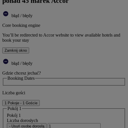
ponad 45 marek Accor
błąd / błędy
Core booking engine
You’ll be redirected to Accor website to view available hotels and
book your stay
Zamknij okno
błąd / błędy
Gdzie chcesz jechać?
Booking Dates
Liczba gości
1 Pokoje - 1 Goście
Pokój 1
Pokój 1
Liczba dorosłych
- Usuń osobę dorosłą