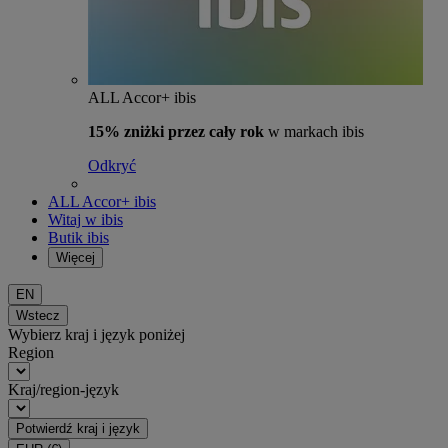
ALL Accor+ ibis
15% zniżki przez cały rok
w markach ibis
Odkryć
ALL Accor+ ibis
Witaj w ibis
Butik ibis
Więcej
EN
Wstecz
Wybierz kraj i język poniżej
Region
Kraj/region-język
Potwierdź kraj i język