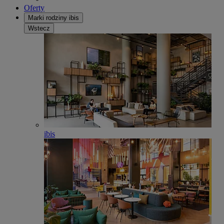
Oferty
Marki rodziny ibis
Wstecz
ibis