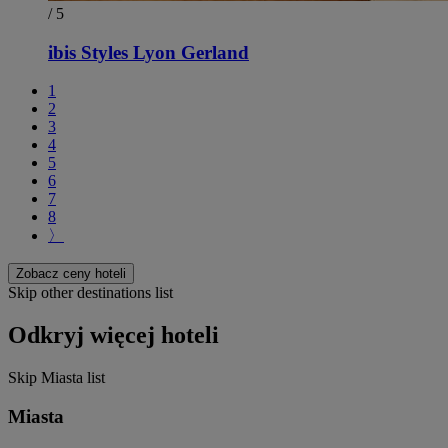
/ 5
ibis Styles Lyon Gerland
1
2
3
4
5
6
7
8
〉
Zobacz ceny hoteli
Skip other destinations list
Odkryj więcej hoteli
Skip Miasta list
Miasta