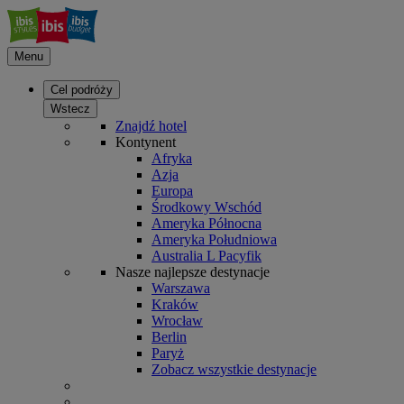
Menu
Cel podróży
Wstecz
Znajdź hotel
Kontynent
Afryka
Azja
Europa
Środkowy Wschód
Ameryka Północna
Ameryka Południowa
Australia L Pacyfik
Nasze najlepsze destynacje
Warszawa
Kraków
Wrocław
Berlin
Paryż
Zobacz wszystkie destynacje