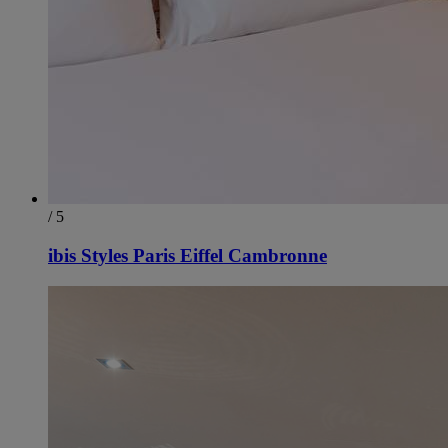
/ 5
ibis Styles Paris Eiffel Cambronne