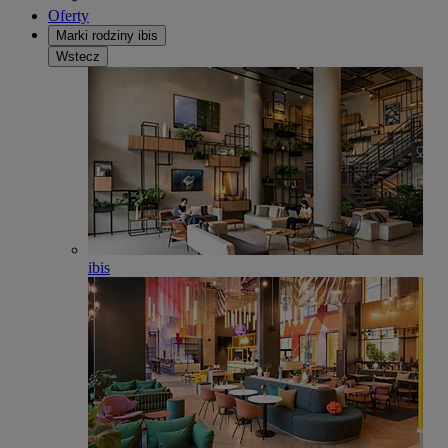
Oferty
Marki rodziny ibis
Wstecz
ibis