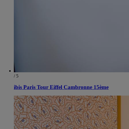
/ 5
ibis Paris Tour Eiffel Cambronne 15ème