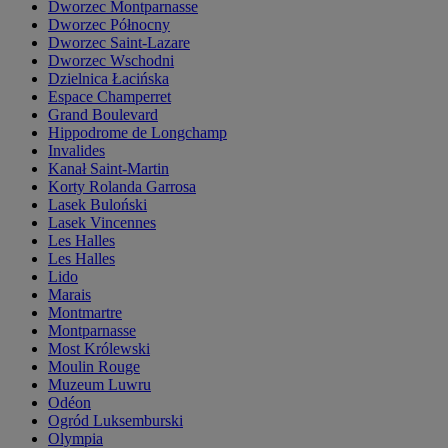
Dworzec Montparnasse
Dworzec Północny
Dworzec Saint-Lazare
Dworzec Wschodni
Dzielnica Łacińska
Espace Champerret
Grand Boulevard
Hippodrome de Longchamp
Invalides
Kanał Saint-Martin
Korty Rolanda Garrosa
Lasek Buloński
Lasek Vincennes
Les Halles
Les Halles
Lido
Marais
Montmartre
Montparnasse
Most Królewski
Moulin Rouge
Muzeum Luwru
Odéon
Ogród Luksemburski
Olympia