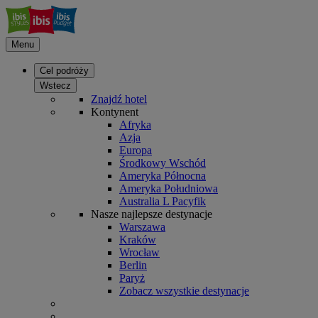
Menu
Cel podróży
Wstecz
Znajdź hotel
Kontynent
Afryka
Azja
Europa
Środkowy Wschód
Ameryka Północna
Ameryka Południowa
Australia L Pacyfik
Nasze najlepsze destynacje
Warszawa
Kraków
Wrocław
Berlin
Paryż
Zobacz wszystkie destynacje