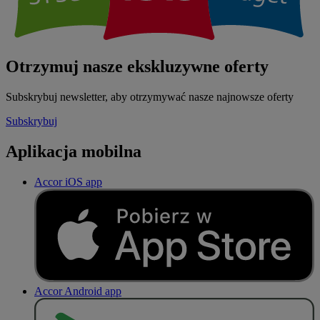
Otrzymuj nasze ekskluzywne oferty
Subskrybuj newsletter, aby otrzymywać nasze najnowsze oferty
Subskrybuj
Aplikacja mobilna
Accor iOS app
Accor Android app
P
O
B
I
E
R
Z Z