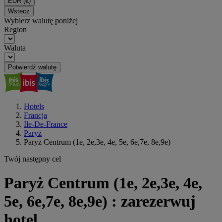
EUR
(€)
Wstecz
Wybierz walutę poniżej
Region
Waluta
Potwierdź walutę
Hotels
Francja
Ile-De-France
Paryż
Paryż Centrum (1e, 2e,3e, 4e, 5e, 6e,7e, 8e,9e)
Twój następny cel
Paryż Centrum (1e, 2e,3e, 4e,
5e, 6e,7e, 8e,9e) : zarezerwuj
hotel