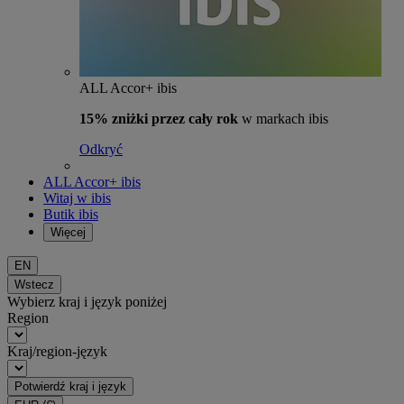
ALL Accor+ ibis
15% zniżki przez cały rok
w markach ibis
Odkryć
ALL Accor+ ibis
Witaj w ibis
Butik ibis
Więcej
EN
Wstecz
Wybierz kraj i język poniżej
Region
Kraj/region-język
Potwierdź kraj i język