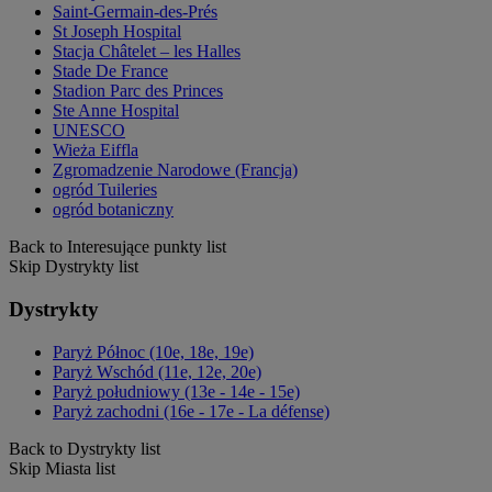
Saint-Germain-des-Prés
St Joseph Hospital
Stacja Châtelet – les Halles
Stade De France
Stadion Parc des Princes
Ste Anne Hospital
UNESCO
Wieża Eiffla
Zgromadzenie Narodowe (Francja)
ogród Tuileries
ogród botaniczny
Back to Interesujące punkty list
Skip Dystrykty list
Dystrykty
Paryż Północ (10e, 18e, 19e)
Paryż Wschód (11e, 12e, 20e)
Paryż południowy (13e - 14e - 15e)
Paryż zachodni (16e - 17e - La défense)
Back to Dystrykty list
Skip Miasta list