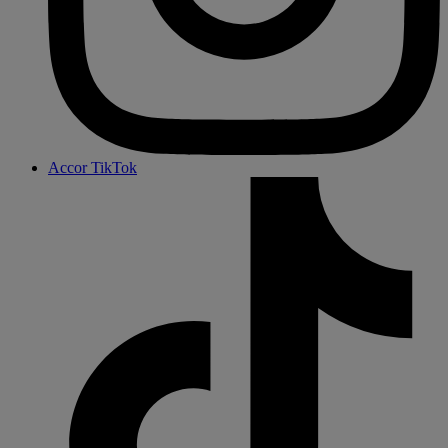
Accor TikTok