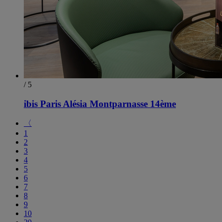
/ 5
ibis Paris Alésia Montparnasse 14ème
〈
1
2
3
4
5
6
7
8
9
10