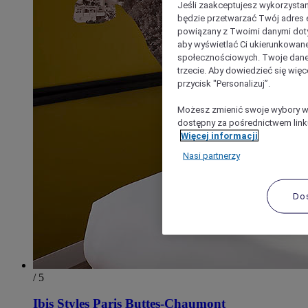
Jeśli zaakceptujesz wykorzystan
będzie przetwarzać Twój adres e-
powiązany z Twoimi danymi doty
aby wyświetlać Ci ukierunkowane
społecznościowych. Twoje dane
trzecie. Aby dowiedzieć się więc
przycisk "Personalizuj”.
Możesz zmienić swoje wybory w 
dostępny za pośrednictwem linku
Więcej informacji
Nasi partnerzy
Do
/ 5
Ibis Styles Paris Buttes-Chaumont