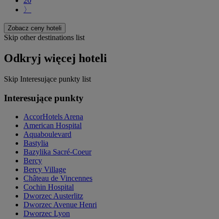
20
〉
Zobacz ceny hoteli
Skip other destinations list
Odkryj więcej hoteli
Skip Interesujące punkty list
Interesujące punkty
AccorHotels Arena
American Hospital
Aquaboulevard
Bastylia
Bazylika Sacré-Coeur
Bercy
Bercy Village
Château de Vincennes
Cochin Hospital
Dworzec Austerlitz
Dworzec Avenue Henri
Dworzec Lyon