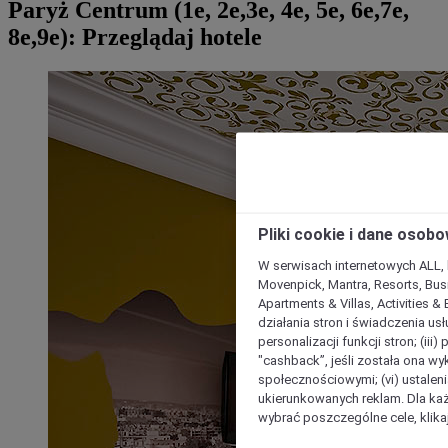
Paryż Centrum (1e, 2e,3e, 4e, 5e, 6e,7e,
8e,9e): Przeglądaj hotele
Pliki cookie i dane osob
W serwisach internetowych ALL, ho
Movenpick, Mantra, Resorts, Busi
Apartments & Villas, Activities &
działania stron i świadczenia usł
personalizacji funkcji stron; (iii
"cashback”, jeśli została ona wyk
społecznościowymi; (vi) ustalen
ukierunkowanych reklam. Dla ka
wybrać poszczególne cele, klikaj