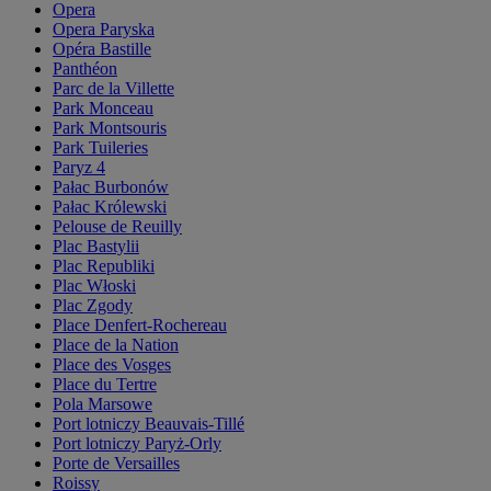
Opera
Opera Paryska
Opéra Bastille
Panthéon
Parc de la Villette
Park Monceau
Park Montsouris
Park Tuileries
Paryz 4
Pałac Burbonów
Pałac Królewski
Pelouse de Reuilly
Plac Bastylii
Plac Republiki
Plac Włoski
Plac Zgody
Place Denfert-Rochereau
Place de la Nation
Place des Vosges
Place du Tertre
Pola Marsowe
Port lotniczy Beauvais-Tillé
Port lotniczy Paryż-Orly
Porte de Versailles
Roissy