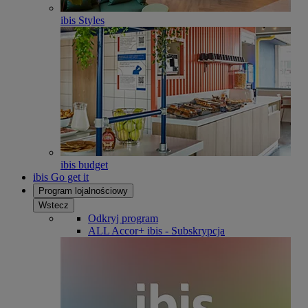
ibis Styles
ibis budget
ibis Go get it
Program lojalnościowy
Wstecz
Odkryj program
ALL Accor+ ibis - Subskrypcja