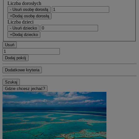
Liczba dorosłych
- Usuń osobę dorosłą
+Dodaj osobę dorosłą
Liczba dzieci
- Usuń dziecko
+Dodaj dziecko
Usuń
Dodaj pokój
Dodatkowe kryteria
Szukaj
Gdzie chcesz jechać?