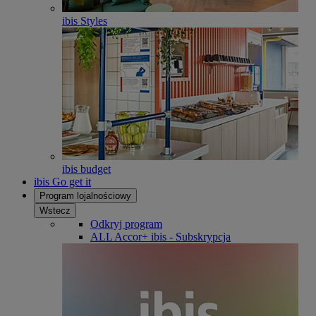
ibis Styles
ibis budget
ibis Go get it
Program lojalnościowy
Wstecz
Odkryj program
ALL Accor+ ibis - Subskrypcja