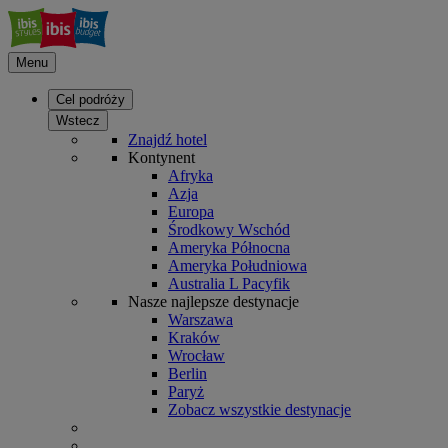
Menu
Cel podróży
Wstecz
Znajdź hotel
Kontynent
Afryka
Azja
Europa
Środkowy Wschód
Ameryka Północna
Ameryka Południowa
Australia L Pacyfik
Nasze najlepsze destynacje
Warszawa
Kraków
Wrocław
Berlin
Paryż
Zobacz wszystkie destynacje