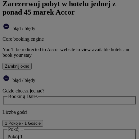
Zarezerwuj pobyt w hotelu jednej z
ponad 45 marek Accor
błąd / błędy
Core booking engine
You’ll be redirected to Accor website to view available hotels and
book your stay
Zamknij okno
błąd / błędy
Gdzie chcesz jechać?
Booking Dates
Liczba gości
1 Pokoje - 1 Goście
Pokój 1
Pokój 1