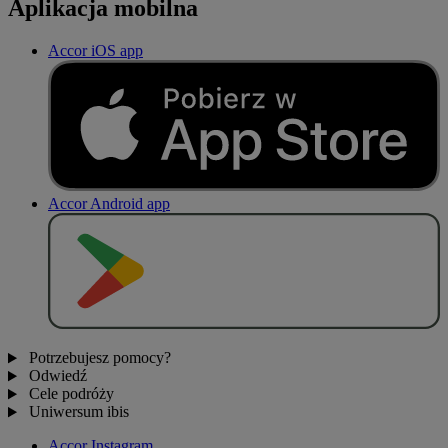
Aplikacja mobilna
Accor iOS app
Accor Android app
P
O
B
I
E
R
Z Z
Potrzebujesz pomocy?
Odwiedź
Cele podróży
Uniwersum ibis
Accor Instagram