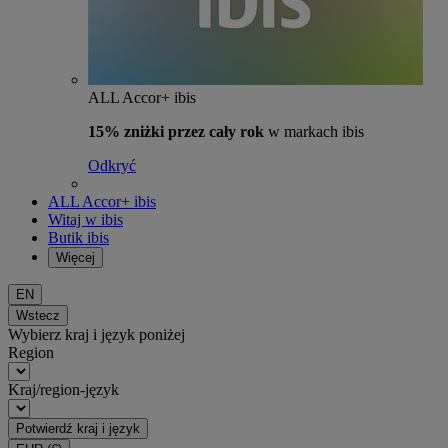
ALL Accor+ ibis
15% zniżki przez cały rok
w markach ibis
Odkryć
ALL Accor+ ibis
Witaj w ibis
Butik ibis
Więcej
EN
Wstecz
Wybierz kraj i język poniżej
Region
Kraj/region-język
Potwierdź kraj i język