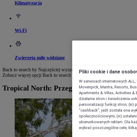
Klimatyzacja
Wi-Fi
Zwierzęta mile widziane
Back to search by Najczęściej wyszukiwane
Pliki cookie i dane osob
Zobacz więcej opcji
Back to search by categories
W serwisach internetowych ALL, ho
Tropical North: Przeglądaj hotele
Movenpick, Mantra, Resorts, Busi
Apartments & Villas, Activities &
działania stron i świadczenia usł
personalizacji funkcji stron; (iii
"cashback”, jeśli została ona wyk
społecznościowymi; (vi) ustalen
ukierunkowanych reklam. Dla ka
wybrać poszczególne cele, klikaj