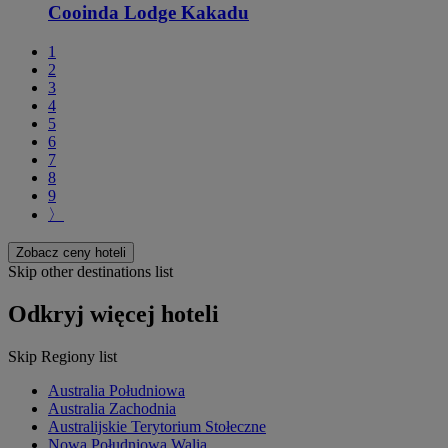
Cooinda Lodge Kakadu
1
2
3
4
5
6
7
8
9
〉
Zobacz ceny hoteli
Skip other destinations list
Odkryj więcej hoteli
Skip Regiony list
Australia Południowa
Australia Zachodnia
Australijskie Terytorium Stołeczne
Nowa Południowa Walia