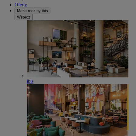
Oferty
Marki rodziny ibis
Wstecz
ibis