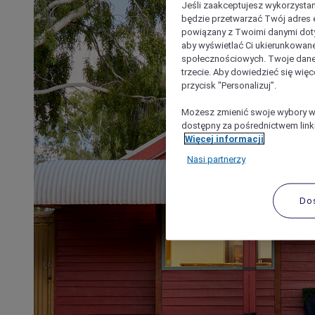
Jeśli zaakceptujesz wykorzystan
będzie przetwarzać Twój adres e-
powiązany z Twoimi danymi doty
aby wyświetlać Ci ukierunkowane
społecznościowych. Twoje dane
trzecie. Aby dowiedzieć się więc
przycisk "Personalizuj”.
Możesz zmienić swoje wybory w 
dostępny za pośrednictwem linku
Więcej informacji
Nasi partnerzy
Do