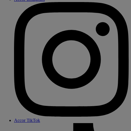
Accor TikTok