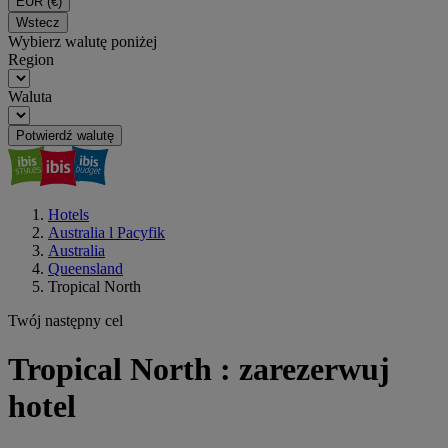
EUR
(€)
Wstecz
Wybierz walutę poniżej
Region
Waluta
Potwierdź walutę
Hotels
Australia l Pacyfik
Australia
Queensland
Tropical North
Twój następny cel
Tropical North : zarezerwuj
hotel