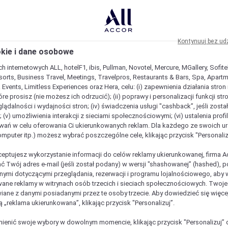
Kontynuuj bez ud
okie i dane osobowe
h internetowych ALL, hotelF1, ibis, Pullman, Novotel, Mercure, MGallery, Sofit
sorts, Business Travel, Meetings, Travelpros, Restaurants & Bars, Spa, Apartme
& Events, Limitless Experiences oraz Hera, celu: (i) zapewnienia działania stron
óre prosisz (nie możesz ich odrzucić); (ii) poprawy i personalizacji funkcji stron;
lądalności i wydajności stron; (iv) świadczenia usługi "cashback”, jeśli zosta
 (v) umożliwienia interakcji z sieciami społecznościowymi; (vi) ustalenia prof
wań w celu oferowania Ci ukierunkowanych reklam. Dla każdego ze swoich u
komputer itp.) możesz wybrać poszczególne cele, klikając przycisk "Personaliz
ceptujesz wykorzystanie informacji do celów reklamy ukierunkowanej, firma A
ć Twój adres e-mail (jeśli został podany) w wersji "shashowanej” (hashed), 
ymi dotyczącymi przeglądania, rezerwacji i programu lojalnościowego, aby w
ane reklamy w witrynach osób trzecich i sieciach społecznościowych. Twoj
iane z danymi posiadanymi przez te osoby trzecie. Aby dowiedzieć się więce
ą „reklama ukierunkowana”, klikając przycisk "Personalizuj”.
enić swoje wybory w dowolnym momencie, klikając przycisk "Personalizuj” 