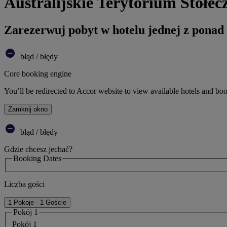
Australijskie Terytorium Stołec
Zarezerwuj pobyt w hotelu jednej z ponad
błąd / błędy
Core booking engine
You’ll be redirected to Accor website to view available hotels and bo
Zamknij okno
błąd / błędy
Gdzie chcesz jechać?
Booking Dates
Liczba gości
1 Pokoje - 1 Goście
Pokój 1
Pokój 1