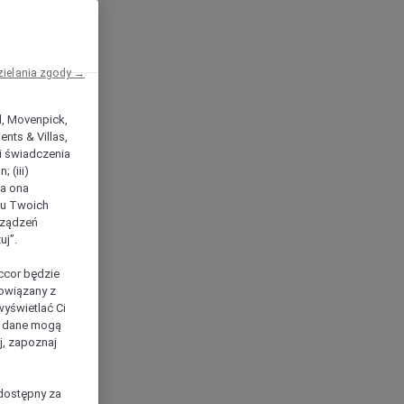
zielania zgody →
el, Movenpick,
nts & Villas,
 i świadczenia
 (iii)
ła ona
ilu Twoich
rządzeń
uj”.
ccor będzie
powiązany z
yświetlać Ci
e dane mogą
j, zapoznaj
dostępny za