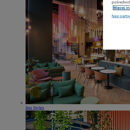
pośrednict
Więcej i
Nasi partn
ibis Styles