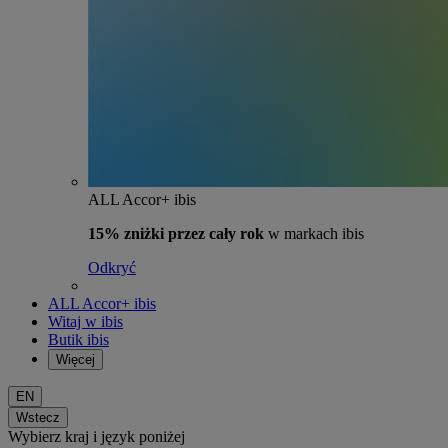
ALL Accor+ ibis
15% zniżki przez cały rok
w markach ibis
Odkryć
ALL Accor+ ibis
Witaj w ibis
Butik ibis
Więcej
EN
Wstecz
Wybierz kraj i język poniżej