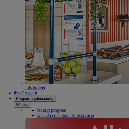
ibis budget
ibis Go get it
Program lojalnościowy
Wstecz
Odkryj program
ALL Accor+ ibis - Subskrypcja