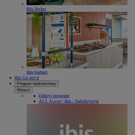
ibis Styles
ibis budget
ibis Go get it
Program lojalnościowy
Wstecz
Odkryj program
ALL Accor+ ibis - Subskrypcja