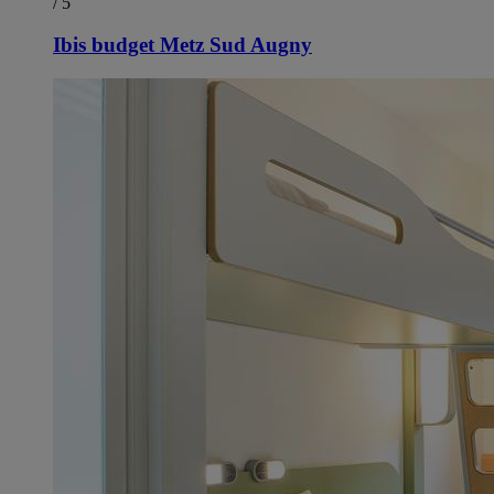
/ 5
Ibis budget Metz Sud Augny