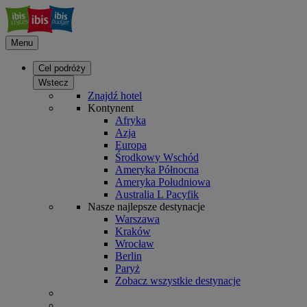
Menu
Cel podróży
Wstecz
Znajdź hotel
Kontynent
Afryka
Azja
Europa
Środkowy Wschód
Ameryka Północna
Ameryka Południowa
Australia L Pacyfik
Nasze najlepsze destynacje
Warszawa
Kraków
Wrocław
Berlin
Paryż
Zobacz wszystkie destynacje