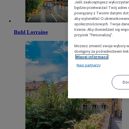
Jeśli zaakceptujesz wykorzystan
będzie przetwarzać Twój adres e-
powiązany z Twoimi danymi doty
aby wyświetlać Ci ukierunkowane
społecznościowych. Twoje dane
trzecie. Aby dowiedzieć się więc
Buhl Lorraine
przycisk "Personalizuj”.
Możesz zmienić swoje wybory w 
dostępny za pośrednictwem linku
Więcej informacji
Nasi partnerzy
Do