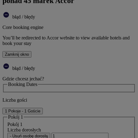
ponad 45 marek Accor
błąd / błędy
Core booking engine
You’ll be redirected to Accor website to view available hotels and
book your stay
Zamknij okno
błąd / błędy
Gdzie chcesz jechać?
Booking Dates
Liczba gości
1 Pokoje - 1 Goście
Pokój 1
Pokój 1
Liczba dorosłych
- Usuń osobę dorosłą