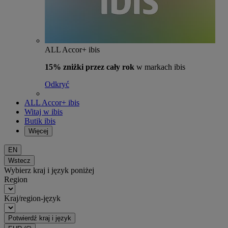
ALL Accor+ ibis
15% zniżki przez cały rok
w markach ibis
Odkryć
ALL Accor+ ibis
Witaj w ibis
Butik ibis
Więcej
EN
Wstecz
Wybierz kraj i język poniżej
Region
Kraj/region-język
Potwierdź kraj i język