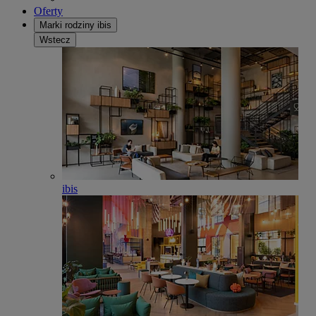
Oferty
Marki rodziny ibis
Wstecz
ibis