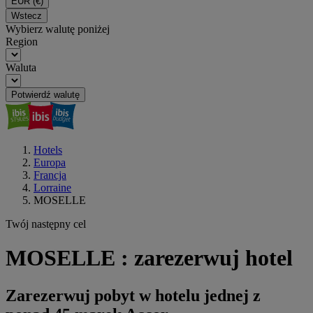
EUR
(€)
Wstecz
Wybierz walutę poniżej
Region
Waluta
Potwierdź walutę
Hotels
Europa
Francja
Lorraine
MOSELLE
Twój następny cel
MOSELLE : zarezerwuj hotel
Zarezerwuj pobyt w hotelu jednej z