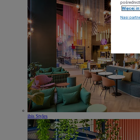
pośrednict
Więcej i
Nasi partn
ibis Styles