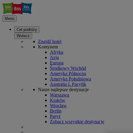
Menu
Cel podróży
Wstecz
Znajdź hotel
Kontynent
Afryka
Azja
Europa
Środkowy Wschód
Ameryka Północna
Ameryka Południowa
Australia L Pacyfik
Nasze najlepsze destynacje
Warszawa
Kraków
Wrocław
Berlin
Paryż
Zobacz wszystkie destynacje