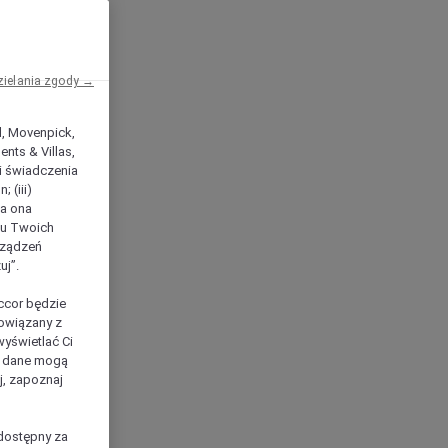
zielania zgody →
el, Movenpick,
nts & Villas,
 i świadczenia
 (iii)
ła ona
ilu Twoich
rządzeń
uj”.
ccor będzie
powiązany z
yświetlać Ci
e dane mogą
j, zapoznaj
dostępny za