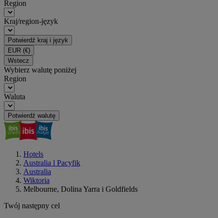
Region
Kraj/region-język
Potwierdź kraj i język
EUR
(€)
Wstecz
Wybierz walutę poniżej
Region
Waluta
Potwierdź walutę
Hotels
Australia l Pacyfik
Australia
Wiktoria
Melbourne, Dolina Yarra i Goldfields
Twój następny cel