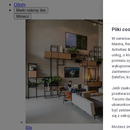
Oferty
Marki rodziny ibis
Wstecz
Pliki co
W serwisac
Mantra, Re
Activities 
usług, o kt
pomiaru og
wykupiona;
zaintereso
(telefon, 
Jeśli zaak
przetwarza
Twoimi dan
ukierunkow
być zestaw
się z sekcj
Możesz zmi
ibis