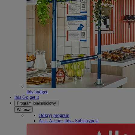
ibis budget
ibis Go get it
Program lojalnościowy
Wstecz
Odkryj program
ALL Accor+ ibis - Subskrypcja