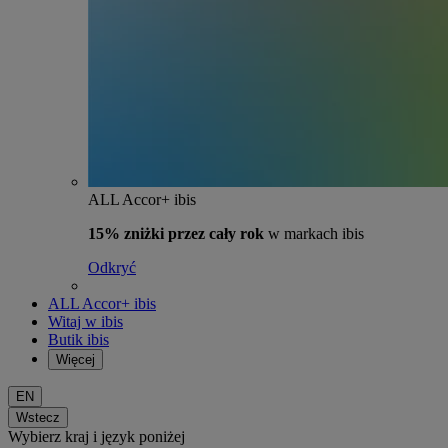
ALL Accor+ ibis
15% zniżki przez cały rok
w markach ibis
Odkryć
ALL Accor+ ibis
Witaj w ibis
Butik ibis
Więcej
EN
Wstecz
Wybierz kraj i język poniżej