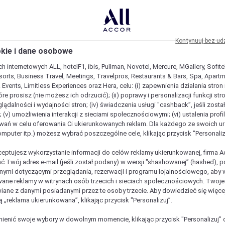
Kontynuuj bez ud
okie i dane osobowe
h internetowych ALL, hotelF1, ibis, Pullman, Novotel, Mercure, MGallery, Sofit
sorts, Business Travel, Meetings, Travelpros, Restaurants & Bars, Spa, Apartme
& Events, Limitless Experiences oraz Hera, celu: (i) zapewnienia działania stron
óre prosisz (nie możesz ich odrzucić); (ii) poprawy i personalizacji funkcji stron;
lądalności i wydajności stron; (iv) świadczenia usługi "cashback”, jeśli zosta
 (v) umożliwienia interakcji z sieciami społecznościowymi; (vi) ustalenia prof
wań w celu oferowania Ci ukierunkowanych reklam. Dla każdego ze swoich u
komputer itp.) możesz wybrać poszczególne cele, klikając przycisk "Personaliz
ceptujesz wykorzystanie informacji do celów reklamy ukierunkowanej, firma A
ć Twój adres e-mail (jeśli został podany) w wersji "shashowanej” (hashed), 
ymi dotyczącymi przeglądania, rezerwacji i programu lojalnościowego, aby w
ane reklamy w witrynach osób trzecich i sieciach społecznościowych. Twoj
iane z danymi posiadanymi przez te osoby trzecie. Aby dowiedzieć się więce
ą „reklama ukierunkowana”, klikając przycisk "Personalizuj”.
enić swoje wybory w dowolnym momencie, klikając przycisk "Personalizuj” 