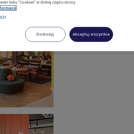
wem linku "Cookies” w dolnej części strony.
nformacji
erzy
Dostosuj
Akceptuj wszystkie