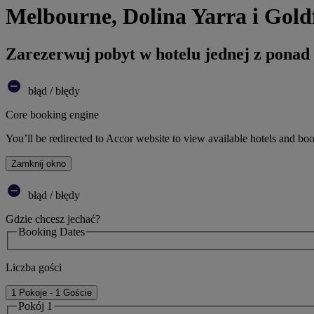
Melbourne, Dolina Yarra i Goldf
Zarezerwuj pobyt w hotelu jednej z ponad
błąd / błędy
Core booking engine
You’ll be redirected to Accor website to view available hotels and bo
Zamknij okno
błąd / błędy
Gdzie chcesz jechać?
Booking Dates
Liczba gości
1 Pokoje - 1 Goście
Pokój 1