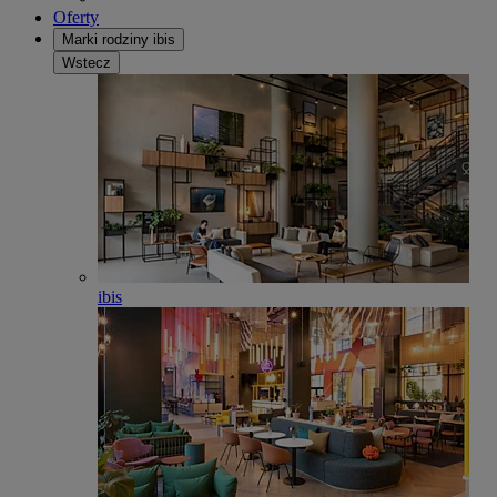
Oferty
Marki rodziny ibis
Wstecz
ibis