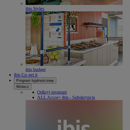
ibis Styles
ibis budget
ibis Go get it
Program lojalnościowy
Wstecz
Odkryj program
ALL Accor+ ibis - Subskrypcja