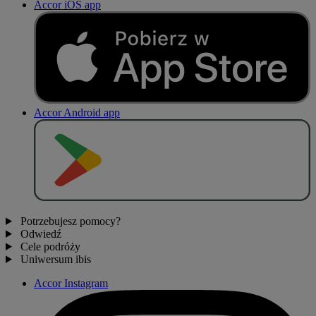
Accor iOS app
Accor Android app
P
O
B
I
E
R
Z Z
Potrzebujesz pomocy?
Odwiedź
Cele podróży
Uniwersum ibis
Accor Instagram