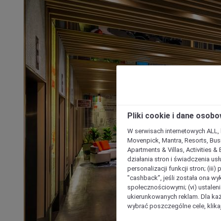
Pliki cookie i dane osob
W serwisach internetowych ALL, ho
Movenpick, Mantra, Resorts, Busi
Apartments & Villas, Activities &
działania stron i świadczenia usł
personalizacji funkcji stron; (iii
"cashback”, jeśli została ona wyk
społecznościowymi; (vi) ustalen
ukierunkowanych reklam. Dla ka
wybrać poszczególne cele, klikaj