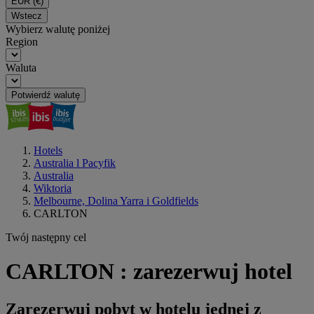
EUR
(€)
Wstecz
Wybierz walutę poniżej
Region
Waluta
Potwierdź walutę
Hotels
Australia l Pacyfik
Australia
Wiktoria
Melbourne, Dolina Yarra i Goldfields
CARLTON
Twój następny cel
CARLTON : zarezerwuj hotel
Zarezerwuj pobyt w hotelu jednej z