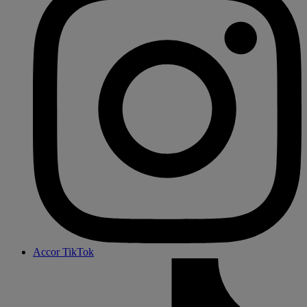
Accor TikTok