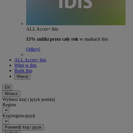
ALL Accor+ ibis
15% zniżki przez cały rok
w markach ibis
Odkryć
ALL Accor+ ibis
Witaj w ibis
Butik ibis
Więcej
EN
Wstecz
Wybierz kraj i język poniżej
Region
Kraj/region-język
Potwierdź kraj i język