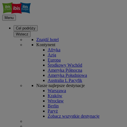
Menu
Cel podróży
Wstecz
Znajdź hotel
Kontynent
Afryka
Azja
Europa
Środkowy Wschód
Ameryka Północna
Ameryka Południowa
Australia L Pacyfik
Nasze najlepsze destynacje
Warszawa
Kraków
Wrocław
Berlin
Paryż
Zobacz wszystkie destynacje