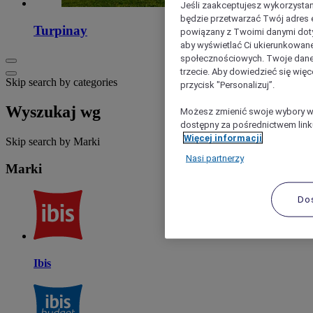
Jeśli zaakceptujesz wykorzystan
będzie przetwarzać Twój adres e-
Turpinay
powiązany z Twoimi danymi doty
aby wyświetlać Ci ukierunkowane
społecznościowych. Twoje dane
trzecie. Aby dowiedzieć się więc
Skip search by categories
przycisk "Personalizuj”.
Wyszukaj wg
Możesz zmienić swoje wybory w 
dostępny za pośrednictwem linku
Więcej informacji
Skip search by Marki
Nasi partnerzy
Marki
Do
Ibis