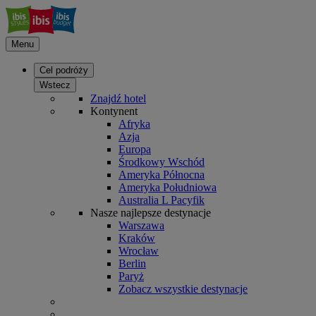
Menu
Cel podróży
Wstecz
Znajdź hotel
Kontynent
Afryka
Azja
Europa
Środkowy Wschód
Ameryka Północna
Ameryka Południowa
Australia L Pacyfik
Nasze najlepsze destynacje
Warszawa
Kraków
Wrocław
Berlin
Paryż
Zobacz wszystkie destynacje