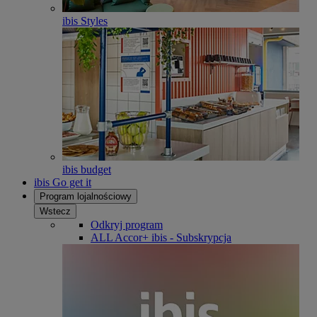
ibis Styles
ibis budget
ibis Go get it
Program lojalnościowy
Wstecz
Odkryj program
ALL Accor+ ibis - Subskrypcja