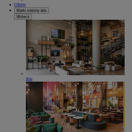
Oferty
Marki rodziny ibis
Wstecz
ibis