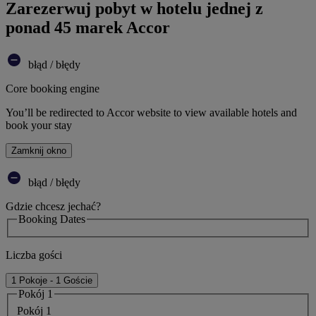
Zarezerwuj pobyt w hotelu jednej z
ponad 45 marek Accor
błąd / błędy
Core booking engine
You’ll be redirected to Accor website to view available hotels and
book your stay
Zamknij okno
błąd / błędy
Gdzie chcesz jechać?
Booking Dates
Liczba gości
1 Pokoje - 1 Goście
Pokój 1
Pokój 1