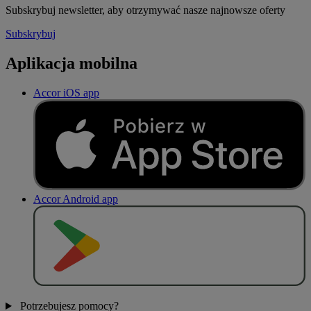
Subskrybuj newsletter, aby otrzymywać nasze najnowsze oferty
Subskrybuj
Aplikacja mobilna
Accor iOS app
Accor Android app
P
O
B
I
E
R
Z Z
Potrzebujesz pomocy?