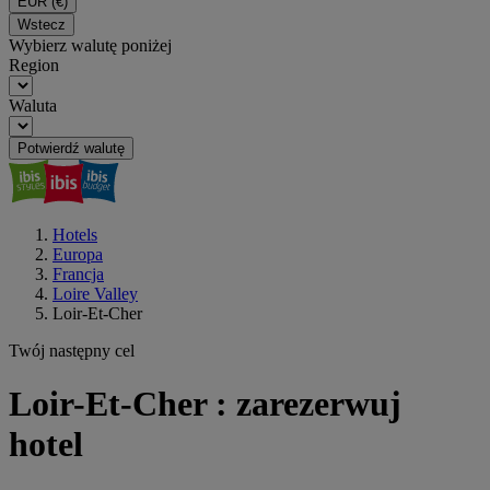
EUR
(€)
Wstecz
Wybierz walutę poniżej
Region
Waluta
Potwierdź walutę
Hotels
Europa
Francja
Loire Valley
Loir-Et-Cher
Twój następny cel
Loir-Et-Cher : zarezerwuj
hotel