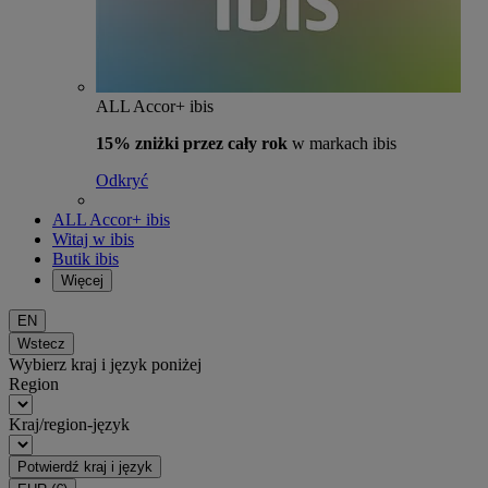
ALL Accor+ ibis
15% zniżki przez cały rok
w markach ibis
Odkryć
ALL Accor+ ibis
Witaj w ibis
Butik ibis
Więcej
EN
Wstecz
Wybierz kraj i język poniżej
Region
Kraj/region-język
Potwierdź kraj i język