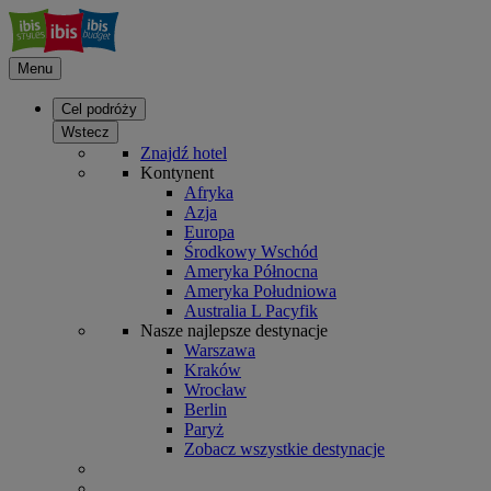
Menu
Cel podróży
Wstecz
Znajdź hotel
Kontynent
Afryka
Azja
Europa
Środkowy Wschód
Ameryka Północna
Ameryka Południowa
Australia L Pacyfik
Nasze najlepsze destynacje
Warszawa
Kraków
Wrocław
Berlin
Paryż
Zobacz wszystkie destynacje