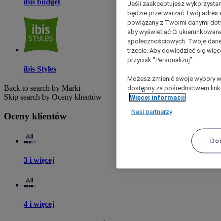
ibis budget
Jeśli zaakceptujesz wykorzystan
będzie przetwarzać Twój adres e-
powiązany z Twoimi danymi doty
aby wyświetlać Ci ukierunkowane
społecznościowych. Twoje dane
trzecie. Aby dowiedzieć się więc
przycisk "Personalizuj”.
ibis Styles
Możesz zmienić swoje wybory w 
dostępny za pośrednictwem linku
Back to search by Marki
Skip search by Oceny klientów
Więcej informacji
Nasi partnerzy
Oceny klientów
Do
3 i więcej
4 i więcej