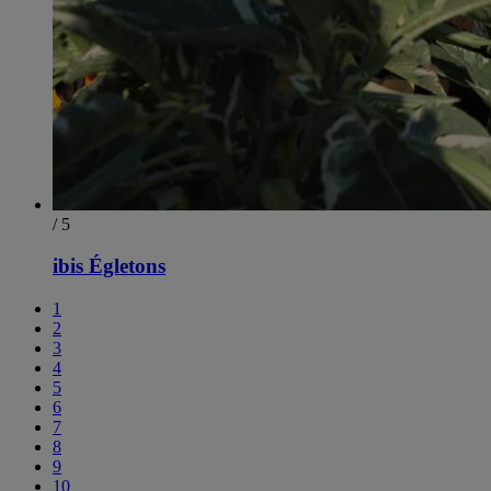
/ 5
ibis Égletons
1
2
3
4
5
6
7
8
9
10