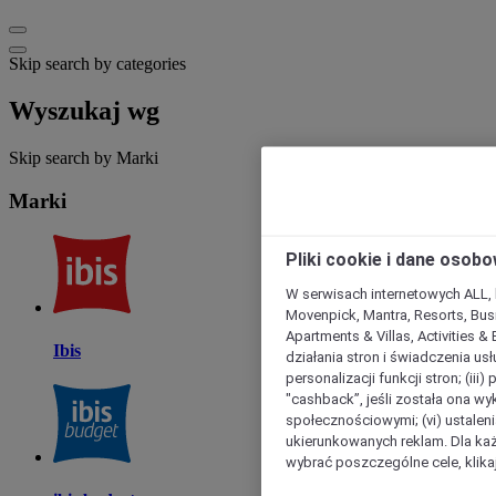
Skip search by categories
Wyszukaj wg
Skip search by Marki
Marki
Pliki cookie i dane osob
W serwisach internetowych ALL, ho
Movenpick, Mantra, Resorts, Busi
Apartments & Villas, Activities &
Ibis
działania stron i świadczenia usł
personalizacji funkcji stron; (iii
"cashback”, jeśli została ona wyk
społecznościowymi; (vi) ustalen
ukierunkowanych reklam. Dla ka
wybrać poszczególne cele, klikaj