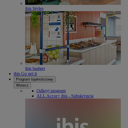
ibis Styles
ibis budget
ibis Go get it
Program lojalnościowy
Wstecz
Odkryj program
ALL Accor+ ibis - Subskrypcja