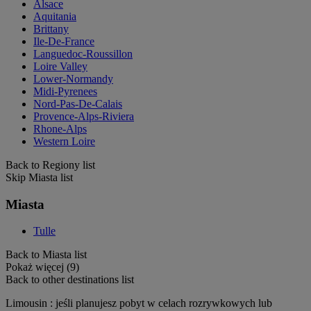
Alsace
Aquitania
Brittany
Ile-De-France
Languedoc-Roussillon
Loire Valley
Lower-Normandy
Midi-Pyrenees
Nord-Pas-De-Calais
Provence-Alps-Riviera
Rhone-Alps
Western Loire
Back to Regiony list
Skip Miasta list
Miasta
Tulle
Back to Miasta list
Pokaż więcej (9)
Back to other destinations list
Limousin : jeśli planujesz pobyt w celach rozrywkowych lub