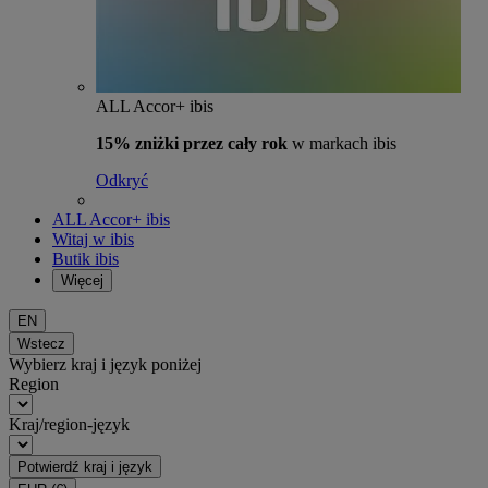
ALL Accor+ ibis
15% zniżki przez cały rok
w markach ibis
Odkryć
ALL Accor+ ibis
Witaj w ibis
Butik ibis
Więcej
EN
Wstecz
Wybierz kraj i język poniżej
Region
Kraj/region-język
Potwierdź kraj i język