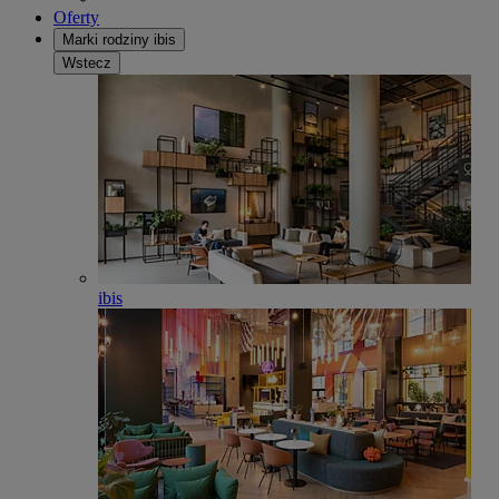
Oferty
Marki rodziny ibis
Wstecz
ibis