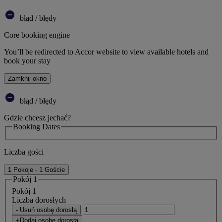
błąd / błędy
Core booking engine
You’ll be redirected to Accor website to view available hotels and
book your stay
Zamknij okno
błąd / błędy
Gdzie chcesz jechać?
Booking Dates
Liczba gości
1 Pokoje - 1 Goście
Pokój 1
Pokój 1
Liczba dorosłych
- Usuń osobę dorosłą
+Dodaj osobę dorosłą