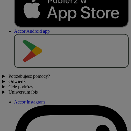
Accor Android app
P
O
B
I
E
R
Z Z
Potrzebujesz pomocy?
Odwiedź
Cele podróży
Uniwersum ibis
Accor Instagram