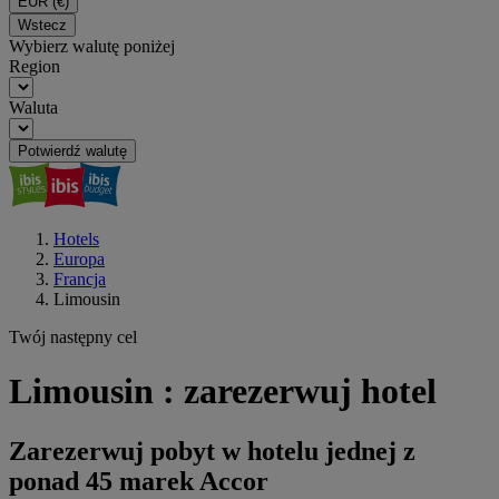
EUR
(€)
Wstecz
Wybierz walutę poniżej
Region
Waluta
Potwierdź walutę
Hotels
Europa
Francja
Limousin
Twój następny cel
Limousin : zarezerwuj hotel
Zarezerwuj pobyt w hotelu jednej z
ponad 45 marek Accor