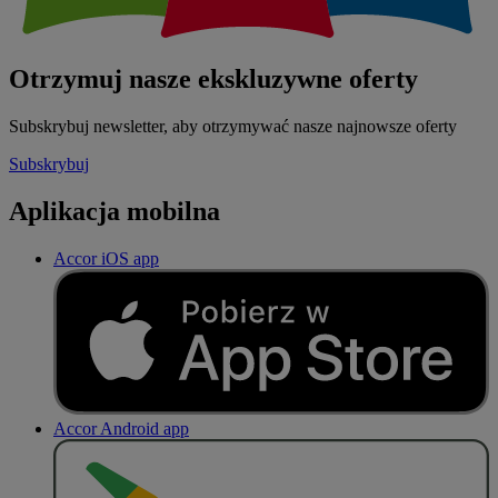
Otrzymuj nasze ekskluzywne oferty
Subskrybuj newsletter, aby otrzymywać nasze najnowsze oferty
Subskrybuj
Aplikacja mobilna
Accor iOS app
Accor Android app
P
O
B
I
E
R
Z Z