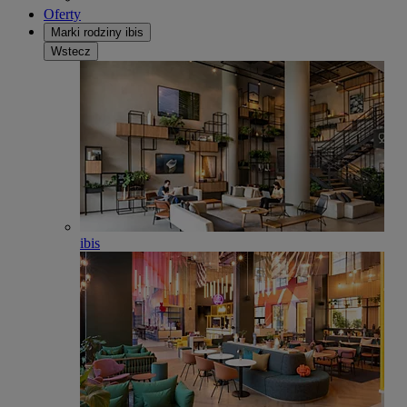
Oferty
Marki rodziny ibis
Wstecz
ibis