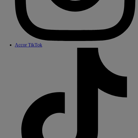
Accor TikTok