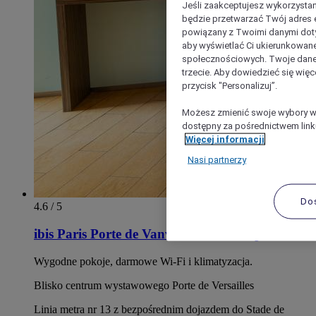
Jeśli zaakceptujesz wykorzystan
będzie przetwarzać Twój adres e-
powiązany z Twoimi danymi doty
aby wyświetlać Ci ukierunkowane
społecznościowych. Twoje dane
trzecie. Aby dowiedzieć się więc
przycisk "Personalizuj”.
Możesz zmienić swoje wybory w 
dostępny za pośrednictwem linku
Więcej informacji
Nasi partnerzy
Do
4.6 / 5
ibis Paris Porte de Vanves Parc des Expositions
Wygodne pokoje, darmowe Wi‑Fi i klimatyzacja.
Blisko centrum wystawowego Porte de Versailles
Linia metra nr 13 z bezpośrednim dojazdem do Stade de