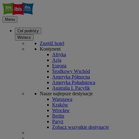
Menu
Cel podróży
Wstecz
Znajdź hotel
Kontynent
Afryka
Azja
Europa
Środkowy Wschód
Ameryka Północna
Ameryka Południowa
Australia L Pacyfik
Nasze najlepsze destynacje
Warszawa
Kraków
Wrocław
Berlin
Paryż
Zobacz wszystkie destynacje