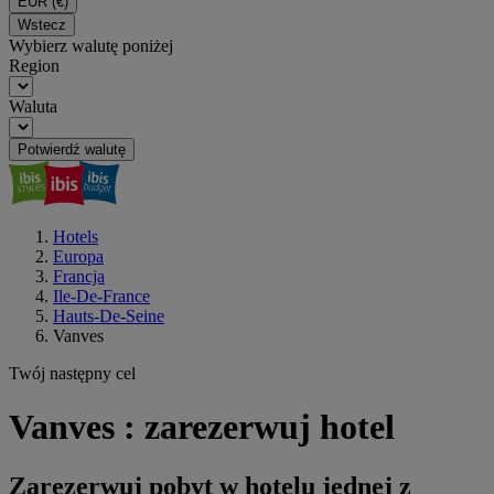
EUR
(€)
Wstecz
Wybierz walutę poniżej
Region
Waluta
Potwierdź walutę
Hotels
Europa
Francja
Ile-De-France
Hauts-De-Seine
Vanves
Twój następny cel
Vanves : zarezerwuj hotel
Zarezerwuj pobyt w hotelu jednej z