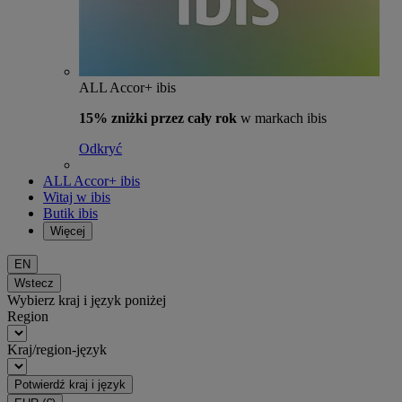
ALL Accor+ ibis
15% zniżki przez cały rok
w markach ibis
Odkryć
ALL Accor+ ibis
Witaj w ibis
Butik ibis
Więcej
EN
Wstecz
Wybierz kraj i język poniżej
Region
Kraj/region-język
Potwierdź kraj i język