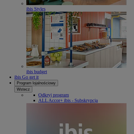
ibis Styles
ibis budget
ibis Go get it
Program lojalnościowy
Wstecz
Odkryj program
ALL Accor+ ibis - Subskrypcja