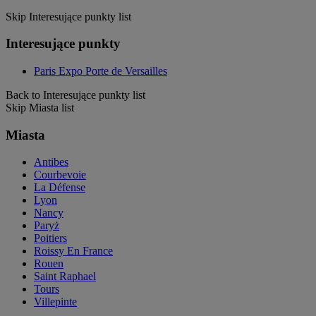
Skip Interesujące punkty list
Interesujące punkty
Paris Expo Porte de Versailles
Back to Interesujące punkty list
Skip Miasta list
Miasta
Antibes
Courbevoie
La Défense
Lyon
Nancy
Paryż
Poitiers
Roissy En France
Rouen
Saint Raphael
Tours
Villepinte