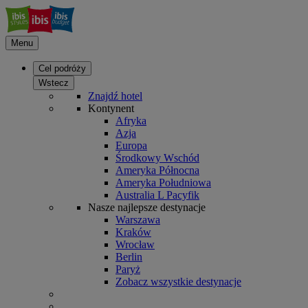
Menu
Cel podróży
Wstecz
Znajdź hotel
Kontynent
Afryka
Azja
Europa
Środkowy Wschód
Ameryka Północna
Ameryka Południowa
Australia L Pacyfik
Nasze najlepsze destynacje
Warszawa
Kraków
Wrocław
Berlin
Paryż
Zobacz wszystkie destynacje