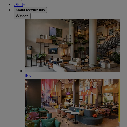
Oferty
Marki rodziny ibis
Wstecz
ibis