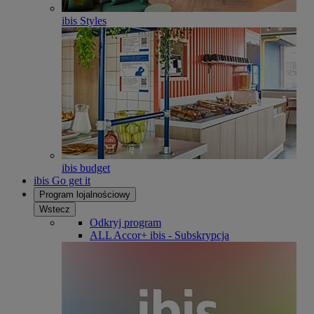
ibis Styles
ibis budget
ibis Go get it
Program lojalnościowy
Wstecz
Odkryj program
ALL Accor+ ibis - Subskrypcja