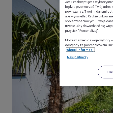
Jeśli zaakceptujesz wykorzystan
będzie przetwarzać Twój adres e-
powiązany z Twoimi danymi doty
aby wyświetlać Ci ukierunkowane
społecznościowych. Twoje dane
trzecie. Aby dowiedzieć się więc
przycisk "Personalizuj”.
Możesz zmienić swoje wybory w 
dostępny za pośrednictwem linku
Więcej informacji
Nasi partnerzy
Do