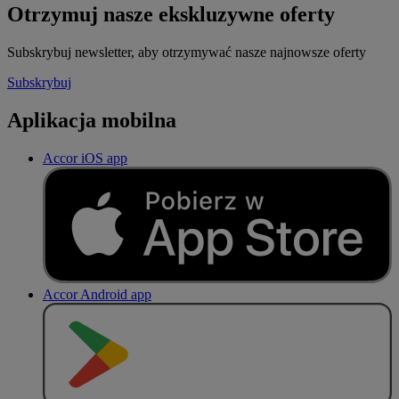
Otrzymuj nasze ekskluzywne oferty
Subskrybuj newsletter, aby otrzymywać nasze najnowsze oferty
Subskrybuj
Aplikacja mobilna
Accor iOS app
Accor Android app
P
O
B
I
E
R
Z Z