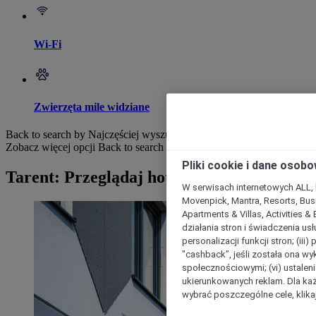
Wi-Fi
Zwierzęta mile widziane
Back to search by Najczęściej wyszukiwane
Zobacz więcej opcji
Back to search by categories
Pliki cookie i dane osob
Tarent: Przeglądaj hotele
W serwisach internetowych ALL, ho
Movenpick, Mantra, Resorts, Busi
Apartments & Villas, Activities &
działania stron i świadczenia usł
personalizacji funkcji stron; (iii
"cashback”, jeśli została ona wyk
społecznościowymi; (vi) ustalen
ukierunkowanych reklam. Dla ka
wybrać poszczególne cele, klikaj