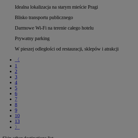
Idealna lokalizacja na starym mieście Pragi
Blisko transportu publicznego
Darmowe Wi-Fi na terenie całego hotelu
Prywatny parking
W pieszej odległości od restauracji, sklepów i atrakcji
〈
1
2
3
4
5
6
7
8
9
10
13
〉