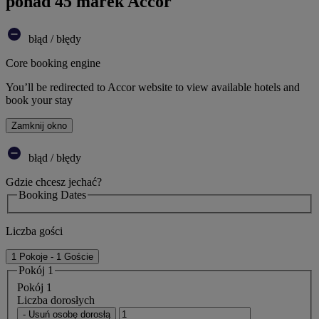
ponad 45 marek Accor
błąd / błędy
Core booking engine
You’ll be redirected to Accor website to view available hotels and
book your stay
Zamknij okno
błąd / błędy
Gdzie chcesz jechać?
Booking Dates
Liczba gości
1 Pokoje - 1 Goście
Pokój 1
Pokój 1
Liczba dorosłych
- Usuń osobę dorosłą