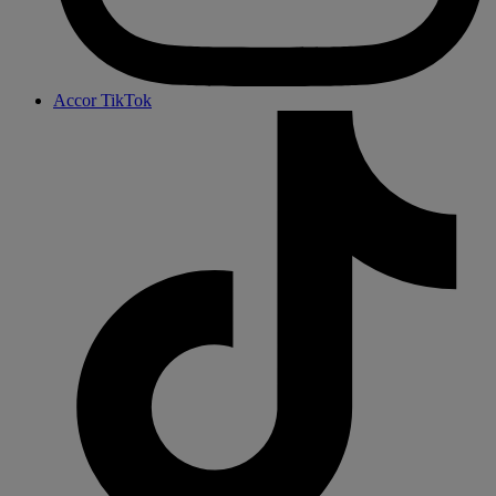
Accor TikTok