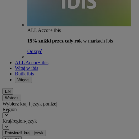
ALL Accor+ ibis
15% zniżki przez cały rok
w markach ibis
Odkryć
ALL Accor+ ibis
Witaj w ibis
Butik ibis
Więcej
EN
Wstecz
Wybierz kraj i język poniżej
Region
Kraj/region-język
Potwierdź kraj i język