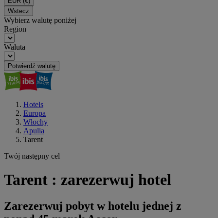
EUR
(€)
Wstecz
Wybierz walutę poniżej
Region
Waluta
Potwierdź walutę
Hotels
Europa
Włochy
Apulia
Tarent
Twój następny cel
Tarent : zarezerwuj hotel
Zarezerwuj pobyt w hotelu jednej z