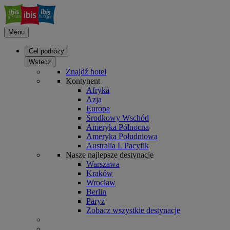
Menu
Cel podróży
Wstecz
Znajdź hotel
Kontynent
Afryka
Azja
Europa
Środkowy Wschód
Ameryka Północna
Ameryka Południowa
Australia L Pacyfik
Nasze najlepsze destynacje
Warszawa
Kraków
Wrocław
Berlin
Paryż
Zobacz wszystkie destynacje