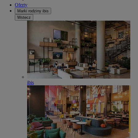
Oferty
Marki rodziny ibis
Wstecz
ibis