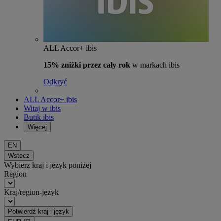
ALL Accor+ ibis
15% zniżki przez cały rok
w markach ibis
Odkryć
ALL Accor+ ibis
Witaj w ibis
Butik ibis
Więcej
EN
Wstecz
Wybierz kraj i język poniżej
Region
Kraj/region-język
Potwierdź kraj i język