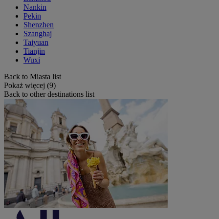
Nankin
Pekin
Shenzhen
Szanghaj
Taiyuan
Tianjin
Wuxi
Back to Miasta list
Pokaż więcej (9)
Back to other destinations list