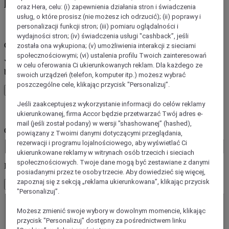
ponad 45 marek Accor
oraz Hera, celu: (i) zapewnienia działania stron i świadczenia
usług, o które prosisz (nie możesz ich odrzucić); (ii) poprawy i
personalizacji funkcji stron; (iii) pomiaru oglądalności i
błąd / błędy
wydajności stron; (iv) świadczenia usługi "cashback”, jeśli
Core booking engine
została ona wykupiona; (v) umożliwienia interakcji z sieciami
społecznościowymi; (vi) ustalenia profilu Twoich zainteresowań
You’ll be redirected to Accor website to view available hotels and
w celu oferowania Ci ukierunkowanych reklam. Dla każdego ze
book your stay
swoich urządzeń (telefon, komputer itp.) możesz wybrać
poszczególne cele, klikając przycisk "Personalizuj”.
Zamknij okno
Jeśli zaakceptujesz wykorzystanie informacji do celów reklamy
błąd / błędy
ukierunkowanej, firma Accor będzie przetwarzać Twój adres e-
mail (jeśli został podany) w wersji "shashowanej” (hashed),
Gdzie chcesz jechać?
powiązany z Twoimi danymi dotyczącymi przeglądania,
Booking Dates
rezerwacji i programu lojalnościowego, aby wyświetlać Ci
ukierunkowane reklamy w witrynach osób trzecich i sieciach
społecznościowych. Twoje dane mogą być zestawiane z danymi
Liczba gości
posiadanymi przez te osoby trzecie. Aby dowiedzieć się więcej,
zapoznaj się z sekcją „reklama ukierunkowana”, klikając przycisk
1 Pokoje - 1 Goście
"Personalizuj”.
Pokój 1
Pokój 1
Możesz zmienić swoje wybory w dowolnym momencie, klikając
Liczba dorosłych
przycisk "Personalizuj” dostępny za pośrednictwem linku
- Usuń osobę dorosłą