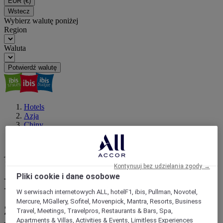
EUR
(€)
Wstecz
Wybierz walutę poniżej
Region
Waluta
Potwierdź walutę
Hotels
Azja
Chiny
Jiangsu
Rugao
Twój następny cel
Kontynuuj bez udzielania zgody →
Pliki cookie i dane osobowe
Rugao : zarezerwuj hotel
W serwisach internetowych ALL, hotelF1, ibis, Pullman, Novotel,
Mercure, MGallery, Sofitel, Movenpick, Mantra, Resorts, Business
Zarezerwuj pobyt w hotelu jednej z
Travel, Meetings, Travelpros, Restaurants & Bars, Spa,
Apartments & Villas, Activities & Events, Limitless Experiences