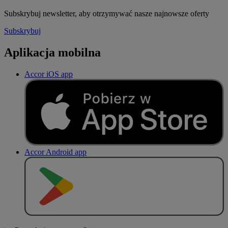
Subskrybuj newsletter, aby otrzymywać nasze najnowsze oferty
Subskrybuj
Aplikacja mobilna
Accor iOS app
Accor Android app
P
O
B
I
E
R
Z Z