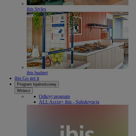
ibis Styles
ibis budget
ibis Go get it
Program lojalnościowy
Wstecz
Odkryj program
ALL Accor+ ibis - Subskrypcja