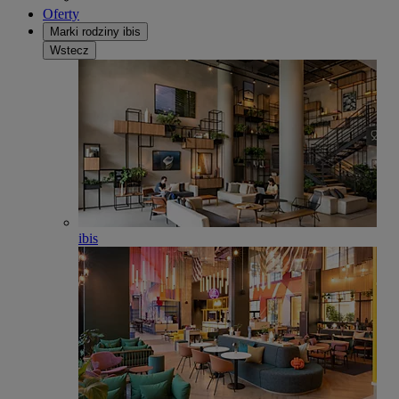
Oferty
Marki rodziny ibis
Wstecz
ibis