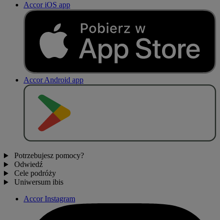
Accor iOS app
Accor Android app
P
O
B
I
E
R
Z Z
Potrzebujesz pomocy?
Odwiedź
Cele podróży
Uniwersum ibis
Accor Instagram