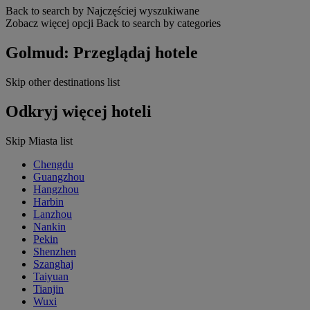
Back to search by Najczęściej wyszukiwane
Zobacz więcej opcji
Back to search by categories
Golmud: Przeglądaj hotele
Skip other destinations list
Odkryj więcej hoteli
Skip Miasta list
Chengdu
Guangzhou
Hangzhou
Harbin
Lanzhou
Nankin
Pekin
Shenzhen
Szanghaj
Taiyuan
Tianjin
Wuxi