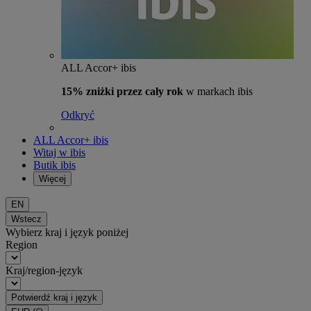
ALL Accor+ ibis
15% zniżki przez cały rok
w markach ibis
Odkryć
ALL Accor+ ibis
Witaj w ibis
Butik ibis
Więcej
EN
Wstecz
Wybierz kraj i język poniżej
Region
Kraj/region-język
Potwierdź kraj i język