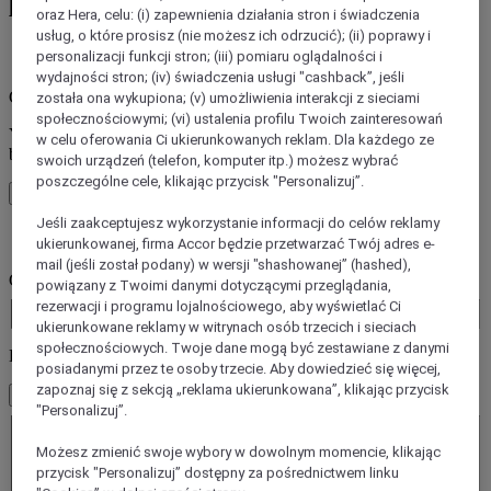
ponad 45 marek Accor
oraz Hera, celu: (i) zapewnienia działania stron i świadczenia
usług, o które prosisz (nie możesz ich odrzucić); (ii) poprawy i
personalizacji funkcji stron; (iii) pomiaru oglądalności i
błąd / błędy
wydajności stron; (iv) świadczenia usługi "cashback”, jeśli
Core booking engine
została ona wykupiona; (v) umożliwienia interakcji z sieciami
społecznościowymi; (vi) ustalenia profilu Twoich zainteresowań
You’ll be redirected to Accor website to view available hotels and
w celu oferowania Ci ukierunkowanych reklam. Dla każdego ze
book your stay
swoich urządzeń (telefon, komputer itp.) możesz wybrać
poszczególne cele, klikając przycisk "Personalizuj”.
Zamknij okno
Jeśli zaakceptujesz wykorzystanie informacji do celów reklamy
błąd / błędy
ukierunkowanej, firma Accor będzie przetwarzać Twój adres e-
mail (jeśli został podany) w wersji "shashowanej” (hashed),
Gdzie chcesz jechać?
powiązany z Twoimi danymi dotyczącymi przeglądania,
Booking Dates
rezerwacji i programu lojalnościowego, aby wyświetlać Ci
ukierunkowane reklamy w witrynach osób trzecich i sieciach
społecznościowych. Twoje dane mogą być zestawiane z danymi
Liczba gości
posiadanymi przez te osoby trzecie. Aby dowiedzieć się więcej,
zapoznaj się z sekcją „reklama ukierunkowana”, klikając przycisk
1 Pokoje - 1 Goście
"Personalizuj”.
Pokój 1
Pokój 1
Możesz zmienić swoje wybory w dowolnym momencie, klikając
Liczba dorosłych
przycisk "Personalizuj” dostępny za pośrednictwem linku
- Usuń osobę dorosłą