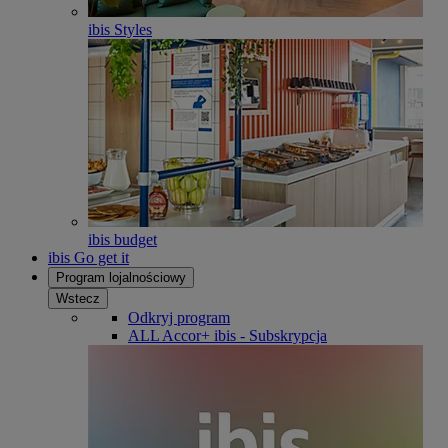
ibis Styles
ibis budget
ibis Go get it
Program lojalnościowy
Wstecz
Odkryj program
ALL Accor+ ibis - Subskrypcja