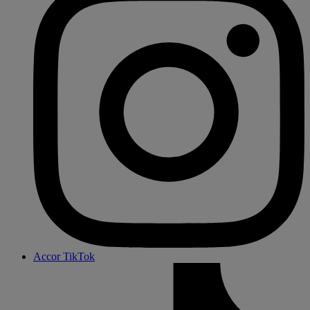
Accor TikTok