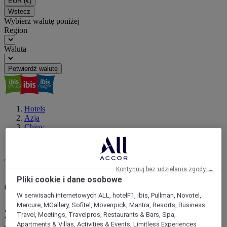
EUR
(€)
Wstecz
Wybierz walutę poniżej
Region
Waluta
Potwierdź walutę
Hotels
Azja
Chiny
Qinghai
Golmud
Twój następny cel
Kontynuuj bez udzielania zgody →
Pliki cookie i dane osobowe
Golmud : zarezerwuj hotel
W serwisach internetowych ALL, hotelF1, ibis, Pullman, Novotel,
Mercure, MGallery, Sofitel, Movenpick, Mantra, Resorts, Business
Zarezerwuj pobyt w hotelu jednej z
Travel, Meetings, Travelpros, Restaurants & Bars, Spa,
Apartments & Villas, Activities & Events, Limitless Experiences