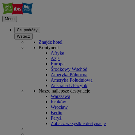
Menu
Cel podróży
Wstecz
Znajdź hotel
Kontynent
Afryka
Azja
Europa
Środkowy Wschód
Ameryka Północna
Ameryka Południowa
Australia L Pacyfik
Nasze najlepsze destynacje
Warszawa
Kraków
Wrocław
Berlin
Paryż
Zobacz wszystkie destynacje