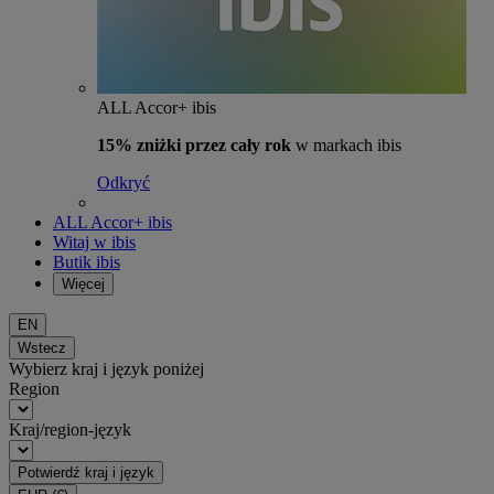
ALL Accor+ ibis
15% zniżki przez cały rok
w markach ibis
Odkryć
ALL Accor+ ibis
Witaj w ibis
Butik ibis
Więcej
EN
Wstecz
Wybierz kraj i język poniżej
Region
Kraj/region-język
Potwierdź kraj i język