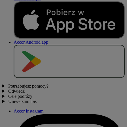
Accor Android app
P
O
B
I
E
R
Z Z
Potrzebujesz pomocy?
Odwiedź
Cele podróży
Uniwersum ibis
Accor Instagram