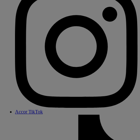
Accor TikTok