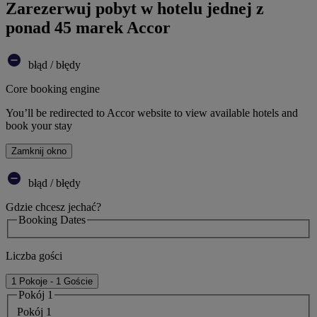
Zarezerwuj pobyt w hotelu jednej z
ponad 45 marek Accor
błąd / błędy
Core booking engine
You’ll be redirected to Accor website to view available hotels and
book your stay
Zamknij okno
błąd / błędy
Gdzie chcesz jechać?
Booking Dates
Liczba gości
1 Pokoje - 1 Goście
Pokój 1
Pokój 1