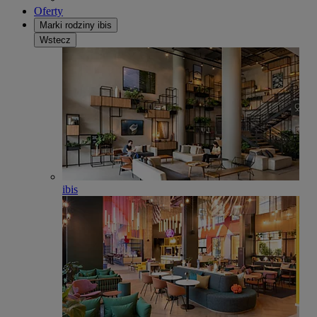
Oferty
Marki rodziny ibis
Wstecz
ibis