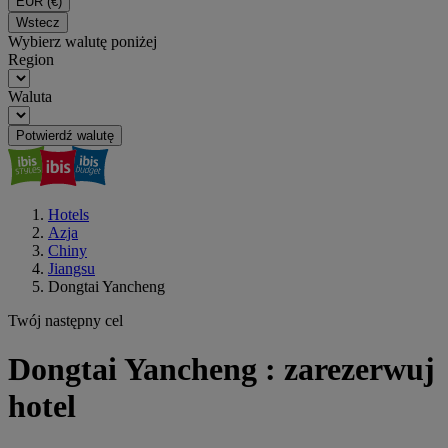
EUR
(€)
Wstecz
Wybierz walutę poniżej
Region
Waluta
Potwierdź walutę
Hotels
Azja
Chiny
Jiangsu
Dongtai Yancheng
Twój następny cel
Dongtai Yancheng : zarezerwuj
hotel