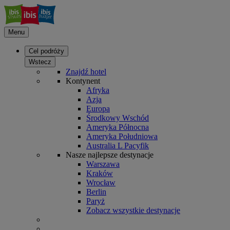
Menu
Cel podróży
Wstecz
Znajdź hotel
Kontynent
Afryka
Azja
Europa
Środkowy Wschód
Ameryka Północna
Ameryka Południowa
Australia L Pacyfik
Nasze najlepsze destynacje
Warszawa
Kraków
Wrocław
Berlin
Paryż
Zobacz wszystkie destynacje