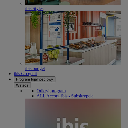
ibis Styles
ibis budget
ibis Go get it
Program lojalnościowy
Wstecz
Odkryj program
ALL Accor+ ibis - Subskrypcja