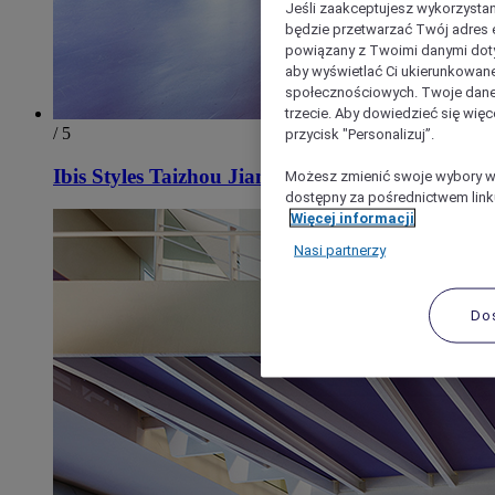
Jeśli zaakceptujesz wykorzystan
będzie przetwarzać Twój adres e-
powiązany z Twoimi danymi doty
aby wyświetlać Ci ukierunkowane
społecznościowych. Twoje dane
trzecie. Aby dowiedzieć się więc
/ 5
przycisk "Personalizuj”.
Ibis Styles Taizhou Jiangyan
Możesz zmienić swoje wybory w 
dostępny za pośrednictwem linku
Więcej informacji
Nasi partnerzy
Do