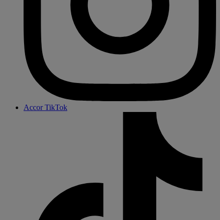
Accor TikTok