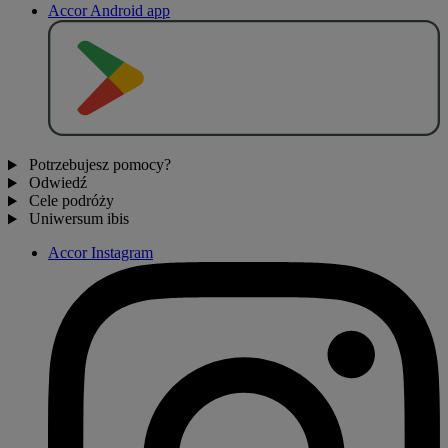
Accor Android app
P
O
B
I
E
R
Z Z
Potrzebujesz pomocy?
Odwiedź
Cele podróży
Uniwersum ibis
Accor Instagram