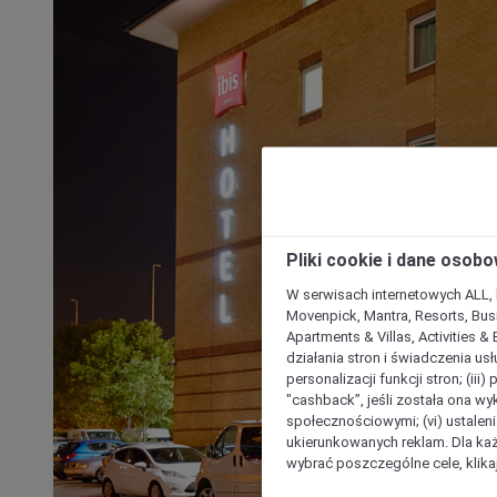
Pliki cookie i dane osob
W serwisach internetowych ALL, ho
Movenpick, Mantra, Resorts, Busi
Apartments & Villas, Activities &
działania stron i świadczenia usł
personalizacji funkcji stron; (iii
"cashback”, jeśli została ona wyk
społecznościowymi; (vi) ustalen
ukierunkowanych reklam. Dla ka
wybrać poszczególne cele, klikaj