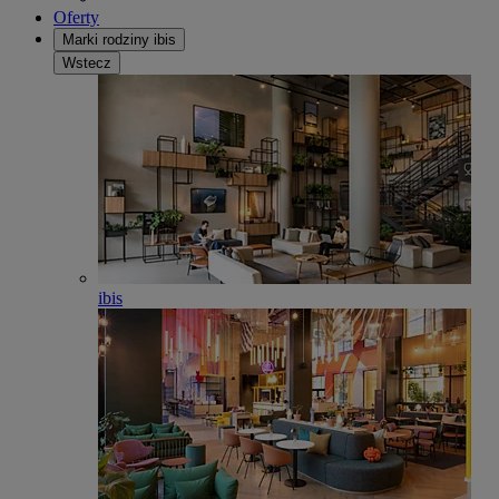
Oferty
Marki rodziny ibis
Wstecz
ibis