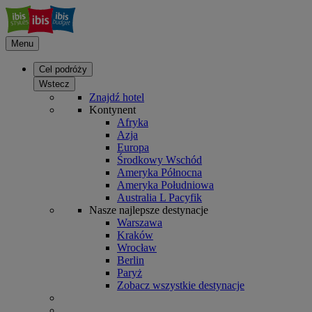
Menu
Cel podróży
Wstecz
Znajdź hotel
Kontynent
Afryka
Azja
Europa
Środkowy Wschód
Ameryka Północna
Ameryka Południowa
Australia L Pacyfik
Nasze najlepsze destynacje
Warszawa
Kraków
Wrocław
Berlin
Paryż
Zobacz wszystkie destynacje