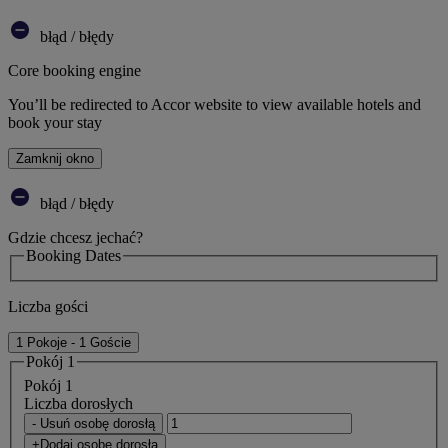
błąd / błędy
Core booking engine
You’ll be redirected to Accor website to view available hotels and
book your stay
Zamknij okno
błąd / błędy
Gdzie chcesz jechać?
Booking Dates
Liczba gości
1 Pokoje - 1 Goście
Pokój 1
Pokój 1
Liczba dorosłych
- Usuń osobę dorosłą
+Dodaj osobę dorosłą