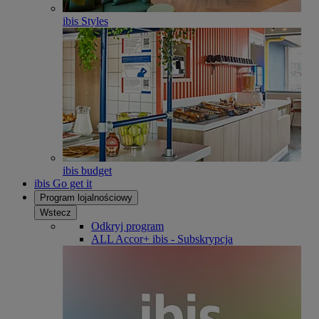
ibis Styles
ibis budget
ibis Go get it
Program lojalnościowy
Wstecz
Odkryj program
ALL Accor+ ibis - Subskrypcja