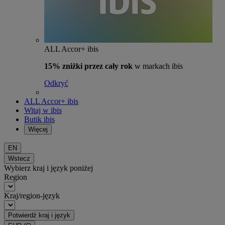
ALL Accor+ ibis
15% zniżki przez cały rok
w markach ibis
Odkryć
ALL Accor+ ibis
Witaj w ibis
Butik ibis
Więcej
EN
Wstecz
Wybierz kraj i język poniżej
Region
Kraj/region-język
Potwierdź kraj i język