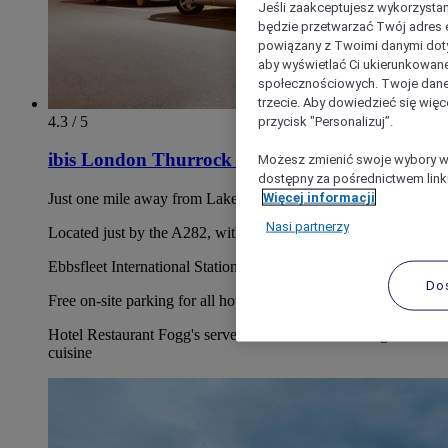
Jeśli zaakceptujesz wykorzystan
będzie przetwarzać Twój adres e-
powiązany z Twoimi danymi doty
aby wyświetlać Ci ukierunkowane
społecznościowych. Twoje dane
trzecie. Aby dowiedzieć się więc
4.3 / 5
przycisk "Personalizuj”.
ibis London Thurrock M25
Możesz zmienić swoje wybory w 
dostępny za pośrednictwem linku
Więcej informacji
Just one mile away from Lakeside shopping centre
Nasi partnerzy
Located just by the A282, with easy-access to central London
Ebbsfleet International Station is a 15 minute drive away
Do
Free on-site parking for all hotel guests
Hotel Restaurant Fogg's serves a delicious choice of global
cuisine