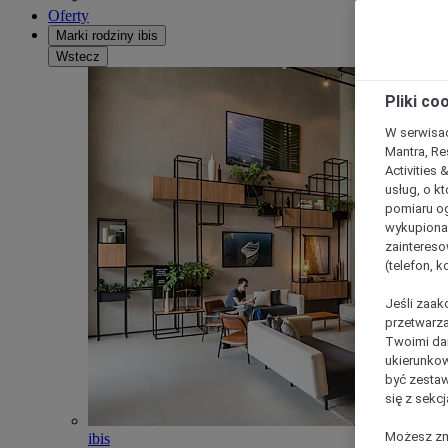
Oferty
Marki rodziny ibis
Wstecz
Pliki co
W serwisac
Mantra, Re
Activities 
usług, o kt
pomiaru og
wykupiona;
zaintereso
(telefon, 
Jeśli zaak
przetwarza
Twoimi dan
ukierunkow
być zestaw
się z sekcj
Możesz zmi
ibis