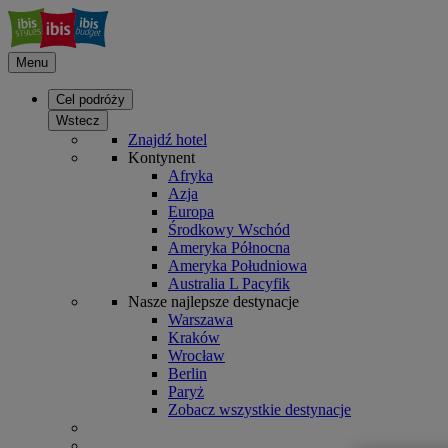
Menu
Cel podróży
Wstecz
Znajdź hotel
Kontynent
Afryka
Azja
Europa
Środkowy Wschód
Ameryka Północna
Ameryka Południowa
Australia L Pacyfik
Nasze najlepsze destynacje
Warszawa
Kraków
Wrocław
Berlin
Paryż
Zobacz wszystkie destynacje