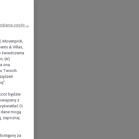
zielania zgody →
el, Movenpick,
nts & Villas,
 i świadczenia
 (iii)
ła ona
ilu Twoich
rządzeń
uj”.
ccor będzie
powiązany z
yświetlać Ci
e dane mogą
j, zapoznaj
dostępny za