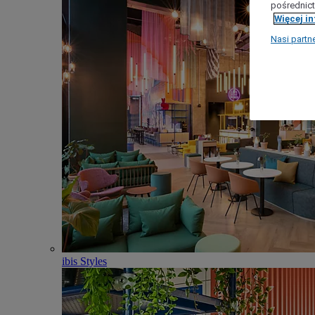
pośrednict
Więcej i
Nasi partn
ibis Styles