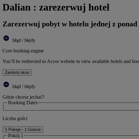
Dalian : zarezerwuj hotel
Zarezerwuj pobyt w hotelu jednej z ponad
błąd / błędy
Core booking engine
You’ll be redirected to Accor website to view available hotels and bo
Zamknij okno
błąd / błędy
Gdzie chcesz jechać?
Booking Dates
Liczba gości
1 Pokoje - 1 Goście
Pokój 1