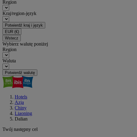
Region
Kraj/region-język
Potwierdź kraj i język
EUR
(€)
Wstecz
Wybierz walutę poniżej
Region
Waluta
Potwierdź walutę
Hotels
Azja
Chiny
Liaoning
Dalian
Twój następny cel