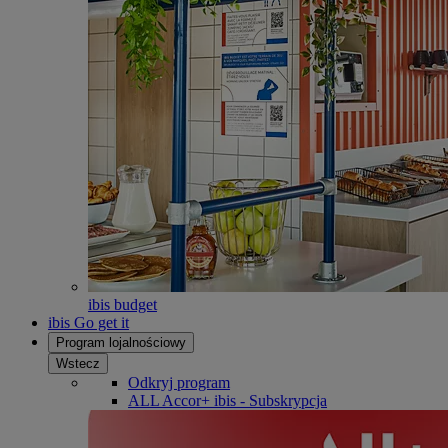
ibis budget
ibis Go get it
Program lojalnościowy
Wstecz
Odkryj program
ALL Accor+ ibis - Subskrypcja