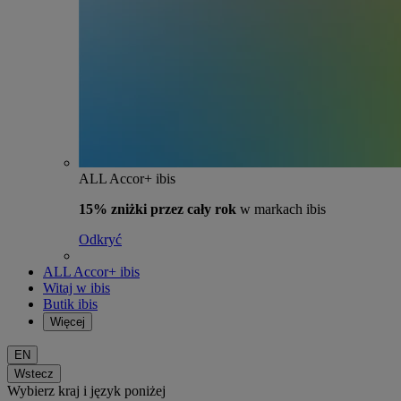
ALL Accor+ ibis
15% zniżki przez cały rok
w markach ibis
Odkryć
ALL Accor+ ibis
Witaj w ibis
Butik ibis
Więcej
EN
Wstecz
Wybierz kraj i język poniżej