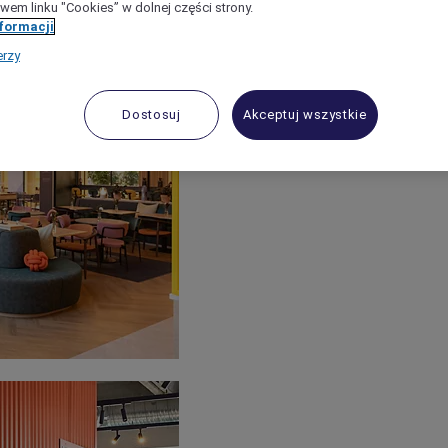
wem linku "Cookies” w dolnej części strony.
nformacji
erzy
Dostosuj
Akceptuj wszystkie