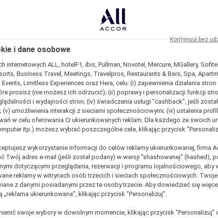
Kontynuuj bez ud
okie i dane osobowe
h internetowych ALL, hotelF1, ibis, Pullman, Novotel, Mercure, MGallery, Sofit
sorts, Business Travel, Meetings, Travelpros, Restaurants & Bars, Spa, Apartme
& Events, Limitless Experiences oraz Hera, celu: (i) zapewnienia działania stron
óre prosisz (nie możesz ich odrzucić); (ii) poprawy i personalizacji funkcji stron;
lądalności i wydajności stron; (iv) świadczenia usługi "cashback”, jeśli zosta
 (v) umożliwienia interakcji z sieciami społecznościowymi; (vi) ustalenia prof
wań w celu oferowania Ci ukierunkowanych reklam. Dla każdego ze swoich u
komputer itp.) możesz wybrać poszczególne cele, klikając przycisk "Personaliz
ceptujesz wykorzystanie informacji do celów reklamy ukierunkowanej, firma A
ć Twój adres e-mail (jeśli został podany) w wersji "shashowanej” (hashed), 
ymi dotyczącymi przeglądania, rezerwacji i programu lojalnościowego, aby w
ane reklamy w witrynach osób trzecich i sieciach społecznościowych. Twoj
iane z danymi posiadanymi przez te osoby trzecie. Aby dowiedzieć się więce
ą „reklama ukierunkowana”, klikając przycisk "Personalizuj”.
enić swoje wybory w dowolnym momencie, klikając przycisk "Personalizuj” 