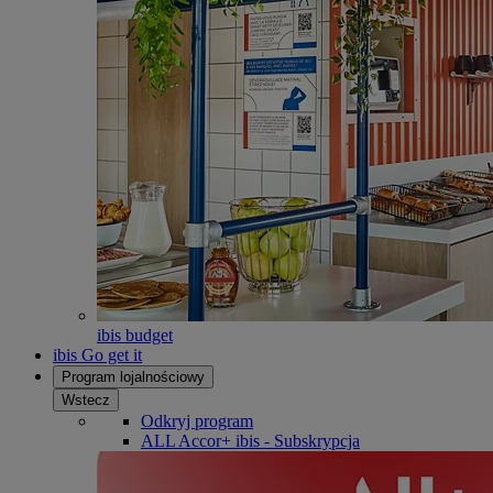
ibis budget
ibis Go get it
Program lojalnościowy
Wstecz
Odkryj program
ALL Accor+ ibis - Subskrypcja