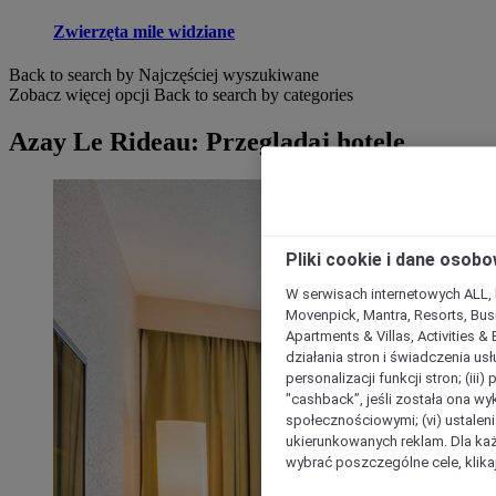
Zwierzęta mile widziane
Back to search by Najczęściej wyszukiwane
Zobacz więcej opcji
Back to search by categories
Azay Le Rideau: Przeglądaj hotele
Pliki cookie i dane osob
W serwisach internetowych ALL, ho
Movenpick, Mantra, Resorts, Busi
Apartments & Villas, Activities &
działania stron i świadczenia usł
personalizacji funkcji stron; (iii
"cashback”, jeśli została ona wyk
społecznościowymi; (vi) ustalen
ukierunkowanych reklam. Dla ka
wybrać poszczególne cele, klikaj