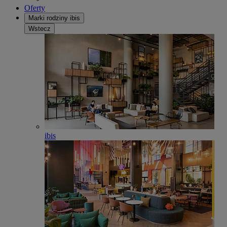
Oferty
Marki rodziny ibis
Wstecz
ibis