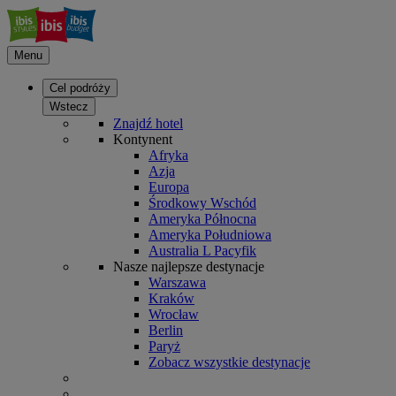
Menu
Cel podróży
Wstecz
Znajdź hotel
Kontynent
Afryka
Azja
Europa
Środkowy Wschód
Ameryka Północna
Ameryka Południowa
Australia L Pacyfik
Nasze najlepsze destynacje
Warszawa
Kraków
Wrocław
Berlin
Paryż
Zobacz wszystkie destynacje