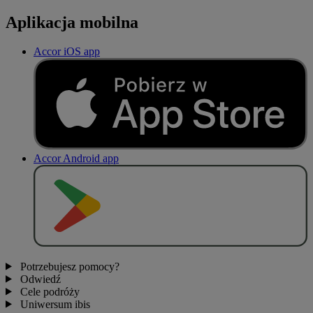
Aplikacja mobilna
Accor iOS app
Accor Android app
P
O
B
I
E
R
Z Z
Potrzebujesz pomocy?
Odwiedź
Cele podróży
Uniwersum ibis