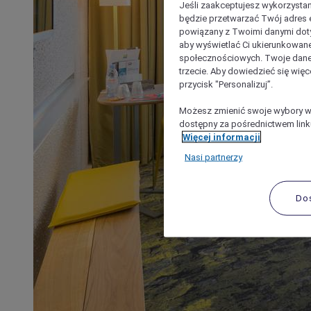
Jeśli zaakceptujesz wykorzystan
będzie przetwarzać Twój adres e-
powiązany z Twoimi danymi doty
aby wyświetlać Ci ukierunkowane
społecznościowych. Twoje dane
trzecie. Aby dowiedzieć się więc
przycisk "Personalizuj”.
Możesz zmienić swoje wybory w 
dostępny za pośrednictwem linku
Więcej informacji
Nasi partnerzy
Do