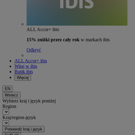
ALL Accor+ ibis
15% zniżki przez cały rok
w markach ibis
Odkryć
ALL Accor+ ibis
Witaj w ibis
Butik ibis
Więcej
EN
Wstecz
Wybierz kraj i język poniżej
Region
Kraj/region-język
Potwierdź kraj i język