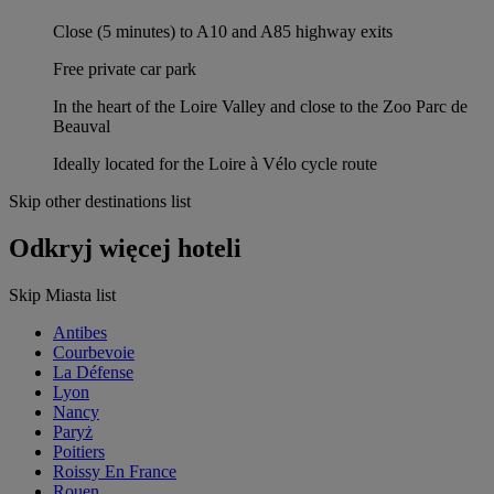
Close (5 minutes) to A10 and A85 highway exits
Free private car park
In the heart of the Loire Valley and close to the Zoo Parc de
Beauval
Ideally located for the Loire à Vélo cycle route
Skip other destinations list
Odkryj więcej hoteli
Skip Miasta list
Antibes
Courbevoie
La Défense
Lyon
Nancy
Paryż
Poitiers
Roissy En France
Rouen