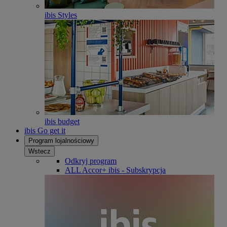
ibis Styles
ibis budget
ibis Go get it
Program lojalnościowy
Wstecz
Odkryj program
ALL Accor+ ibis - Subskrypcja