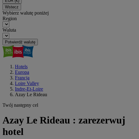
EUR
(€)
Wstecz
Wybierz walutę poniżej
Region
Waluta
Potwierdź walutę
Hotels
Europa
Francja
Loire Valley
Indre-Et-Loire
Azay Le Rideau
Twój następny cel
Azay Le Rideau : zarezerwuj
hotel