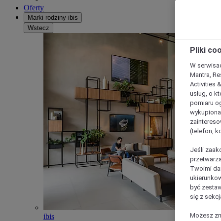
Oferty
Marki rodziny ibis
Wstecz
Pliki co
W serwisac
Mantra, Re
Activities 
usług, o kt
pomiaru og
wykupiona;
zaintereso
(telefon, 
Jeśli zaak
przetwarza
Twoimi dan
ukierunkow
być zestaw
się z sekcj
Możesz zmi
ibis