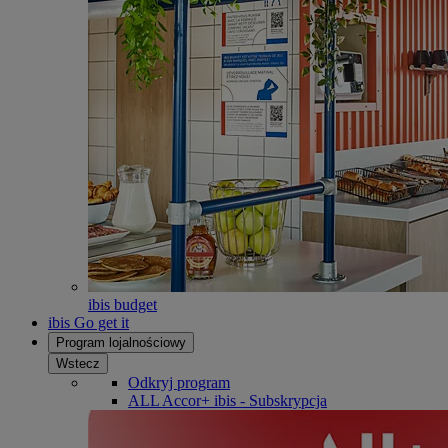
ibis budget
ibis Go get it
Program lojalnościowy
Wstecz
Odkryj program
ALL Accor+ ibis - Subskrypcja