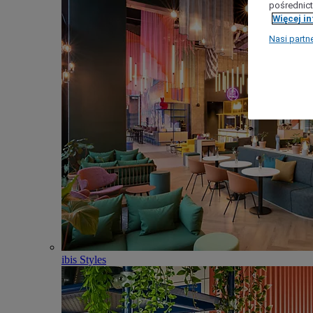
pośrednict
Więcej i
Nasi partn
ibis Styles