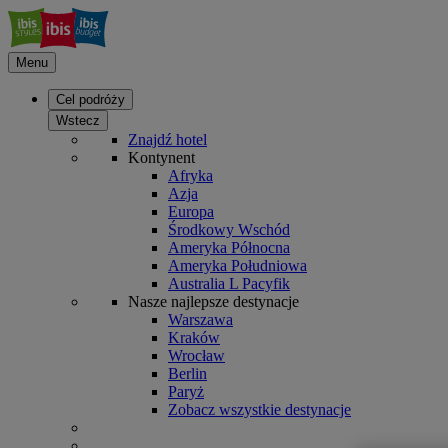
Menu
Cel podróży
Wstecz
Znajdź hotel
Kontynent
Afryka
Azja
Europa
Środkowy Wschód
Ameryka Północna
Ameryka Południowa
Australia L Pacyfik
Nasze najlepsze destynacje
Warszawa
Kraków
Wrocław
Berlin
Paryż
Zobacz wszystkie destynacje