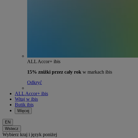
ALL Accor+ ibis
15% zniżki przez cały rok
w markach ibis
Odkryć
ALL Accor+ ibis
Witaj w ibis
Butik ibis
Więcej
EN
Wstecz
Wybierz kraj i język poniżej