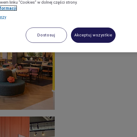
wem linku "Cookies” w dolnej części strony.
nformacji
erzy
Dostosuj
Akceptuj wszystkie