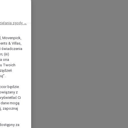
zielania zgody →
el, Movenpick,
nts & Villas,
 i świadczenia
 (iii)
ła ona
ilu Twoich
rządzeń
uj”.
ccor będzie
powiązany z
yświetlać Ci
e dane mogą
j, zapoznaj
dostępny za