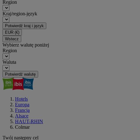
Region
Kraj/region-język
Potwierdź kraj i język
EUR
(€)
Wstecz
Wybierz walutę poniżej
Region
Waluta
Potwierdź walutę
Hotels
Europa
Francja
Alsace
HAUT-RHIN
Colmar
Twój następny cel