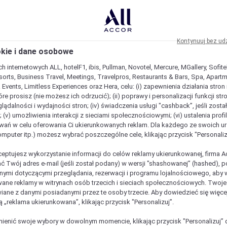
Kontynuuj bez ud
okie i dane osobowe
h internetowych ALL, hotelF1, ibis, Pullman, Novotel, Mercure, MGallery, Sofit
sorts, Business Travel, Meetings, Travelpros, Restaurants & Bars, Spa, Apartme
& Events, Limitless Experiences oraz Hera, celu: (i) zapewnienia działania stron
óre prosisz (nie możesz ich odrzucić); (ii) poprawy i personalizacji funkcji stron;
lądalności i wydajności stron; (iv) świadczenia usługi "cashback”, jeśli zosta
 (v) umożliwienia interakcji z sieciami społecznościowymi; (vi) ustalenia prof
wań w celu oferowania Ci ukierunkowanych reklam. Dla każdego ze swoich u
komputer itp.) możesz wybrać poszczególne cele, klikając przycisk "Personaliz
ceptujesz wykorzystanie informacji do celów reklamy ukierunkowanej, firma A
ć Twój adres e-mail (jeśli został podany) w wersji "shashowanej” (hashed), 
ymi dotyczącymi przeglądania, rezerwacji i programu lojalnościowego, aby w
ane reklamy w witrynach osób trzecich i sieciach społecznościowych. Twoj
iane z danymi posiadanymi przez te osoby trzecie. Aby dowiedzieć się więce
ą „reklama ukierunkowana”, klikając przycisk "Personalizuj”.
enić swoje wybory w dowolnym momencie, klikając przycisk "Personalizuj” 