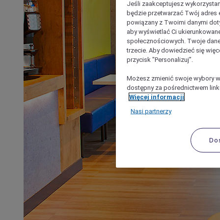
Jeśli zaakceptujesz wykorzystan
będzie przetwarzać Twój adres e-
powiązany z Twoimi danymi doty
aby wyświetlać Ci ukierunkowane
społecznościowych. Twoje dane
trzecie. Aby dowiedzieć się więc
przycisk "Personalizuj”.
Możesz zmienić swoje wybory w 
dostępny za pośrednictwem linku
Więcej informacji
Nasi partnerzy
Do