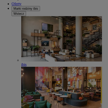
Oferty
Marki rodziny ibis
Wstecz
ibis