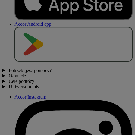
Accor Android app
P
O
B
I
E
R
Z Z
Potrzebujesz pomocy?
Odwiedź
Cele podróży
Uniwersum ibis
Accor Instagram