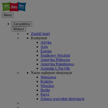
Menu
Cel podróży
Wstecz
Znajdź hotel
Kontynent
Afryka
Azja
Europa
Środkowy Wschód
Ameryka Północna
Ameryka Południowa
Australia L Pacyfik
Nasze najlepsze destynacje
Warszawa
Kraków
Wrocław
Berlin
Paryż
Zobacz wszystkie destynacje