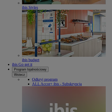
ibis Styles
ibis budget
ibis Go get it
Program lojalnościowy
Wstecz
Odkryj program
ALL Accor+ ibis - Subskrypcja