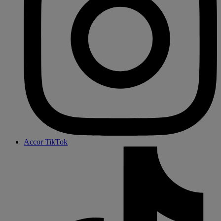
Accor TikTok