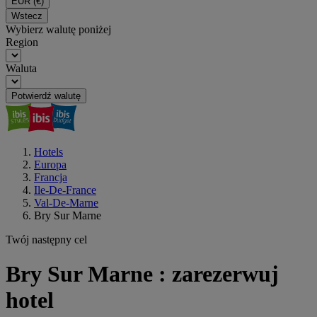
EUR
(€)
Wstecz
Wybierz walutę poniżej
Region
Waluta
Potwierdź walutę
Hotels
Europa
Francja
Ile-De-France
Val-De-Marne
Bry Sur Marne
Twój następny cel
Bry Sur Marne : zarezerwuj
hotel