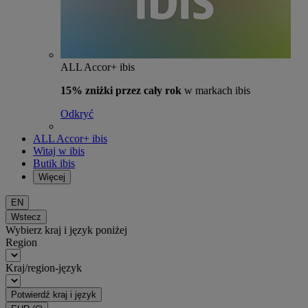
ALL Accor+ ibis
15% zniżki przez cały rok
w markach ibis
Odkryć
ALL Accor+ ibis
Witaj w ibis
Butik ibis
Więcej
EN
Wstecz
Wybierz kraj i język poniżej
Region
Kraj/region-język
Potwierdź kraj i język