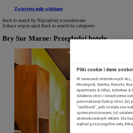
Zwierzęta mile widziane
Back to search by Najczęściej wyszukiwane
Zobacz więcej opcji
Back to search by categories
Bry Sur Marne: Przeglądaj hotele
Pliki cookie i dane osob
W serwisach internetowych ALL, ho
Movenpick, Mantra, Resorts, Busi
Apartments & Villas, Activities &
działania stron i świadczenia usł
personalizacji funkcji stron; (iii
"cashback”, jeśli została ona wyk
społecznościowymi; (vi) ustalen
ukierunkowanych reklam. Dla ka
wybrać poszczególne cele, klikaj