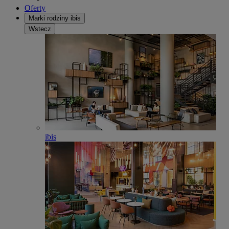
Oferty
Marki rodziny ibis
Wstecz
ibis