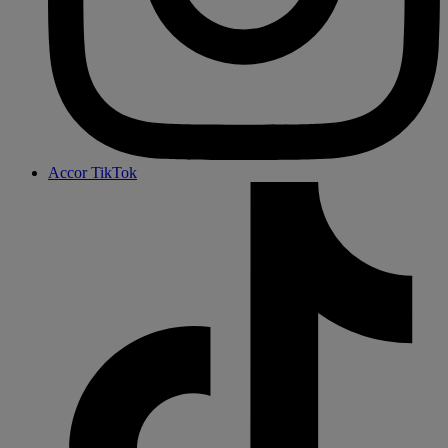
Accor TikTok