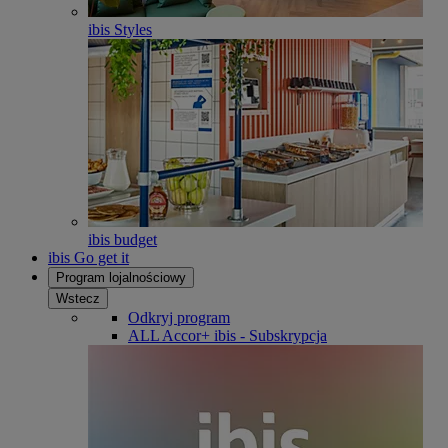
ibis Styles
ibis budget
ibis Go get it
Program lojalnościowy
Wstecz
Odkryj program
ALL Accor+ ibis - Subskrypcja