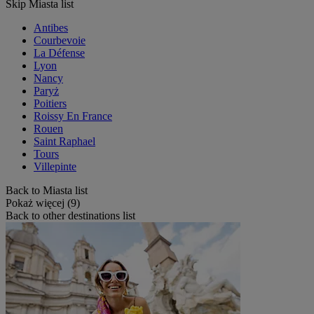
Skip Miasta list
Antibes
Courbevoie
La Défense
Lyon
Nancy
Paryż
Poitiers
Roissy En France
Rouen
Saint Raphael
Tours
Villepinte
Back to Miasta list
Pokaż więcej (9)
Back to other destinations list