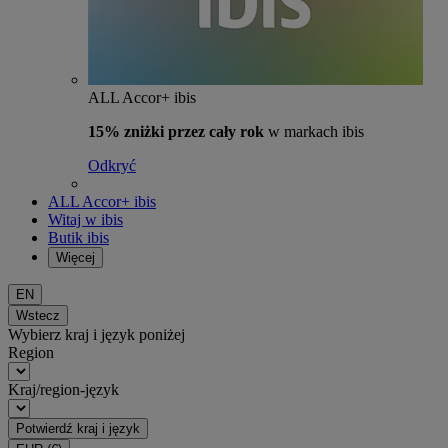
ALL Accor+ ibis
15% zniżki przez cały rok
w markach ibis
Odkryć
ALL Accor+ ibis
Witaj w ibis
Butik ibis
Więcej
EN
Wstecz
Wybierz kraj i język poniżej
Region
Kraj/region-język
Potwierdź kraj i język