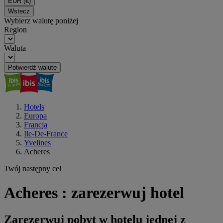
EUR
(€)
Wstecz
Wybierz walutę poniżej
Region
Waluta
Potwierdź walutę
Hotels
Europa
Francja
Ile-De-France
Yvelines
Acheres
Twój następny cel
Acheres : zarezerwuj hotel
Zarezerwuj pobyt w hotelu jednej z