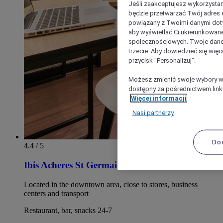
Jeśli zaakceptujesz wykorzystan
będzie przetwarzać Twój adres e-
powiązany z Twoimi danymi doty
aby wyświetlać Ci ukierunkowane
społecznościowych. Twoje dane
trzecie. Aby dowiedzieć się więc
przycisk "Personalizuj”.
Możesz zmienić swoje wybory w 
dostępny za pośrednictwem linku
Więcej informacji
Nasi partnerzy
Do
4.4 / 5
Ibis Acheres St Germain en Laye
Located in the downtown area, close to stores, business
centers and transport
Restaurant, bar, snacks 24-7