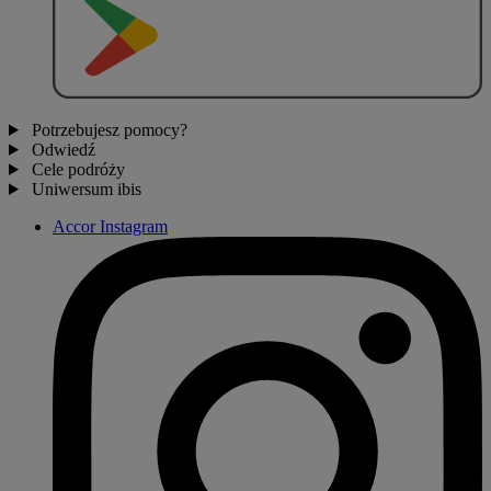
P
O
B
I
E
R
Z Z
Potrzebujesz pomocy?
Odwiedź
Cele podróży
Uniwersum ibis
Accor Instagram