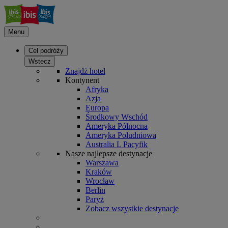
Menu
Cel podróży
Wstecz
Znajdź hotel
Kontynent
Afryka
Azja
Europa
Środkowy Wschód
Ameryka Północna
Ameryka Południowa
Australia L Pacyfik
Nasze najlepsze destynacje
Warszawa
Kraków
Wrocław
Berlin
Paryż
Zobacz wszystkie destynacje