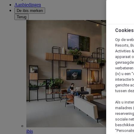
Aanbiedingen
De ibis merken
Terug
Cookies
Op de webs
Resorts, B
Activities 
apparaat o
gevraagde d
verbeteren 
(iv) u een
interactie 
gerichte ad
tussen dez
Als u inst
mailadres 
reserverin
sociale n
beschikken
"Personalis
ibis