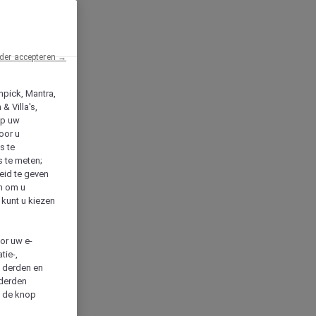
der accepteren →
npick, Mantra,
& Villa's,
op uw
oor u
s te
s te meten;
heid te geven
en om u
 kunt u kiezen
cor uw e-
tie-,
n derden en
 derden
a de knop