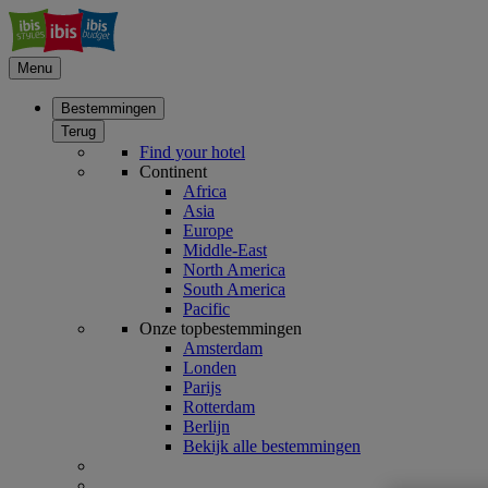
Menu
Bestemmingen
Terug
Find your hotel
Continent
Africa
Asia
Europe
Middle-East
North America
South America
Pacific
Onze topbestemmingen
Amsterdam
Londen
Parijs
Rotterdam
Berlijn
Bekijk alle bestemmingen