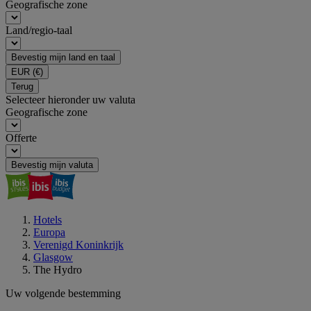
Geografische zone
Land/regio-taal
Bevestig mijn land en taal
EUR
(€)
Terug
Selecteer hieronder uw valuta
Geografische zone
Offerte
Bevestig mijn valuta
Hotels
Europa
Verenigd Koninkrijk
Glasgow
The Hydro
Uw volgende bestemming