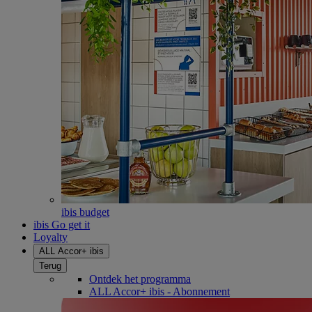
ibis budget
ibis Go get it
Loyalty
ALL Accor+ ibis
Terug
Ontdek het programma
ALL Accor+ ibis - Abonnement