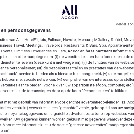
Verder zon
 en persoonsgegevens
ites van ALL, HotelF1, Ibis, Pullman, Novotel, Mercure, MGallery, Sofitel, Move
usiness Travel, Meetings, Travelpros, Restaurants & Bars, Spa, Appartementen 
& Events, Limitless Experiences en Hera,
Accor en haar partners
informatie 
p te slaan of te raadplegen om: (i) de websites te laten functioneren en u de d
iensten te leveren (deze kunt u niet weigeren); (ii) de functies van de website
en te personaliseren; (iii) de bezoekersaantallen en prestaties van de website
 "cashback"-service te bieden als u hiervoor bent aangemeld; (v) u de mogelijk
te hebben met sociale netwerken; (vi) een profiel van uw interesses op te stell
vertenties aan te bieden. Voor elk van uw apparaten (telefoon, computer, etc.)
e verschillende toepassingen door op de knop "Personaliseren" te klikken.
emt met het gebruik van informatie voor gerichte advertentiedoeleinden, zal Ac
(indien verstrekt) verwerken in een "gehashte" versie, gekoppeld aan uw naviga
gs- en loyaliteitsgegevens om u gerichte advertenties te tonen op websites va
etwerken. Uw gegevens kunnen worden gekruist met gegevens waarover deze
. Voor meer informatie kunt u de sectie "gerichte advertenties" raadplegen vi
eren".