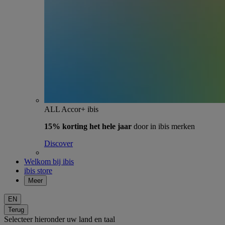
ALL Accor+ ibis
15% korting het hele jaar
door in ibis merken
Discover
Welkom bij ibis
ibis store
Meer
EN
Terug
Selecteer hieronder uw land en taal