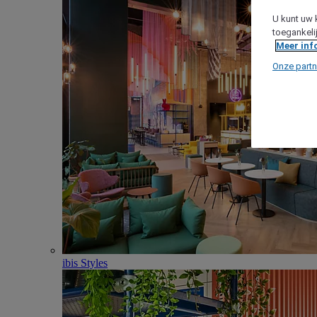
U kunt uw 
toegankeli
Meer inf
Onze partn
ibis Styles