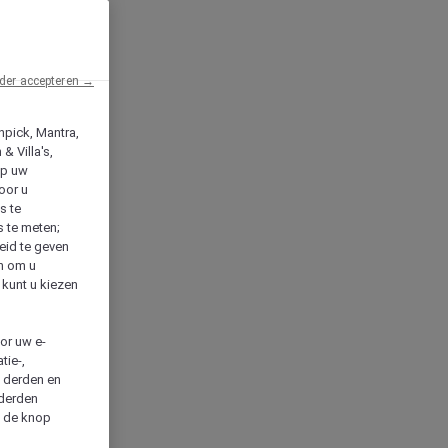
der accepteren →
npick, Mantra,
& Villa's,
op uw
oor u
s te
s te meten;
heid te geven
en om u
 kunt u kiezen
cor uw e-
tie-,
n derden en
 derden
a de knop