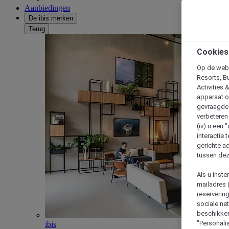
Aanbiedingen
De ibis merken
Terug
Cookies
Op de webs
Resorts, B
Activities 
apparaat o
gevraagde d
verbeteren 
(iv) u een
interactie 
gerichte ad
tussen dez
Als u inst
mailadres 
reserverin
sociale n
beschikken
"Personalis
ibis