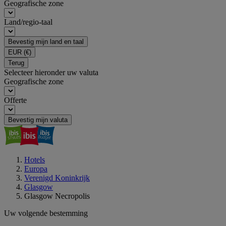
Geografische zone
Land/regio-taal
Bevestig mijn land en taal
EUR
(€)
Terug
Selecteer hieronder uw valuta
Geografische zone
Offerte
Bevestig mijn valuta
Hotels
Europa
Verenigd Koninkrijk
Glasgow
Glasgow Necropolis
Uw volgende bestemming