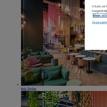
U kunt uw 
toegankeli
Meer inf
Onze partn
ibis Styles