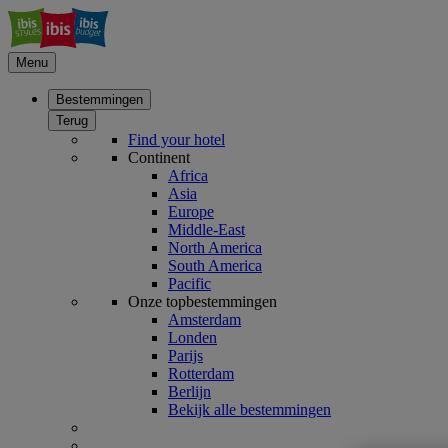
Menu
Bestemmingen
Terug
Find your hotel
Continent
Africa
Asia
Europe
Middle-East
North America
South America
Pacific
Onze topbestemmingen
Amsterdam
Londen
Parijs
Rotterdam
Berlijn
Bekijk alle bestemmingen