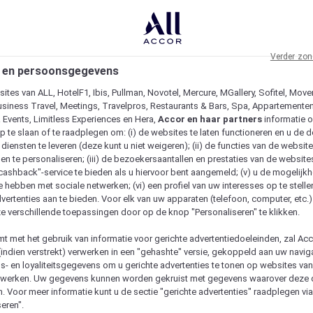
Verder zon
 en persoonsgegevens
ites van ALL, HotelF1, Ibis, Pullman, Novotel, Mercure, MGallery, Sofitel, Move
usiness Travel, Meetings, Travelpros, Restaurants & Bars, Spa, Appartementen 
& Events, Limitless Experiences en Hera,
Accor en haar partners
informatie 
p te slaan of te raadplegen om: (i) de websites te laten functioneren en u de d
iensten te leveren (deze kunt u niet weigeren); (ii) de functies van de website
en te personaliseren; (iii) de bezoekersaantallen en prestaties van de website
 "cashback"-service te bieden als u hiervoor bent aangemeld; (v) u de mogelijk
te hebben met sociale netwerken; (vi) een profiel van uw interesses op te stell
vertenties aan te bieden. Voor elk van uw apparaten (telefoon, computer, etc.)
e verschillende toepassingen door op de knop "Personaliseren" te klikken.
emt met het gebruik van informatie voor gerichte advertentiedoeleinden, zal Ac
(indien verstrekt) verwerken in een "gehashte" versie, gekoppeld aan uw naviga
gs- en loyaliteitsgegevens om u gerichte advertenties te tonen op websites va
etwerken. Uw gegevens kunnen worden gekruist met gegevens waarover deze
. Voor meer informatie kunt u de sectie "gerichte advertenties" raadplegen vi
eren".