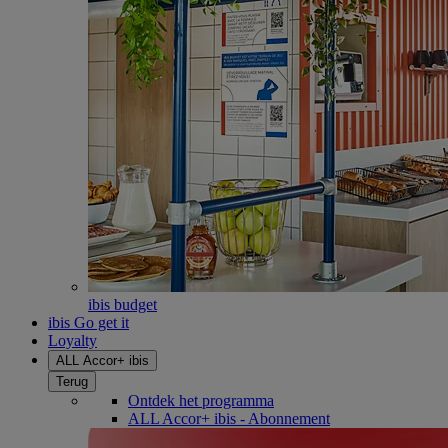
ibis budget
ibis Go get it
Loyalty
ALL Accor+ ibis
Terug
Ontdek het programma
ALL Accor+ ibis - Abonnement