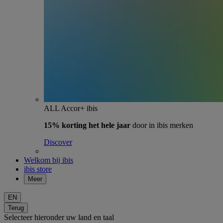
ALL Accor+ ibis
15% korting het hele jaar
door in ibis merken
Discover
Welkom bij ibis
ibis store
Meer
EN
Terug
Selecteer hieronder uw land en taal