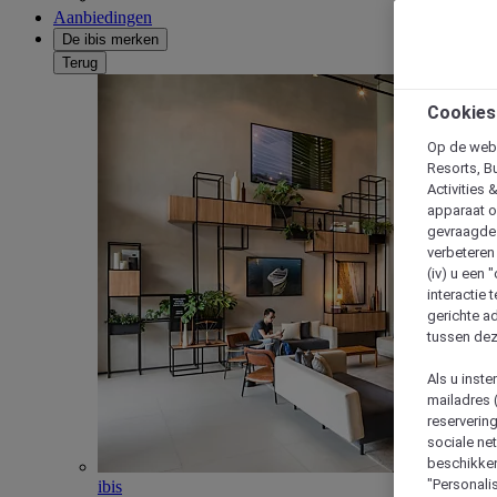
Aanbiedingen
De ibis merken
Terug
Cookies
Op de webs
Resorts, B
Activities 
apparaat o
gevraagde d
verbeteren 
(iv) u een
interactie 
gerichte ad
tussen dez
Als u inst
mailadres 
reserverin
sociale n
beschikken
"Personalis
ibis