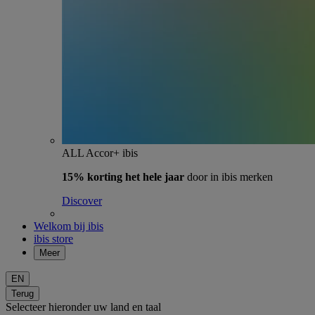
ALL Accor+ ibis
15% korting het hele jaar
door in ibis merken
Discover
Welkom bij ibis
ibis store
Meer
EN
Terug
Selecteer hieronder uw land en taal