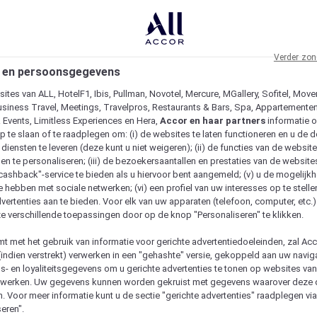
Verder zon
 en persoonsgegevens
ites van ALL, HotelF1, Ibis, Pullman, Novotel, Mercure, MGallery, Sofitel, Move
usiness Travel, Meetings, Travelpros, Restaurants & Bars, Spa, Appartementen 
& Events, Limitless Experiences en Hera,
Accor en haar partners
informatie 
p te slaan of te raadplegen om: (i) de websites te laten functioneren en u de d
iensten te leveren (deze kunt u niet weigeren); (ii) de functies van de website
en te personaliseren; (iii) de bezoekersaantallen en prestaties van de website
 "cashback"-service te bieden als u hiervoor bent aangemeld; (v) u de mogelijk
te hebben met sociale netwerken; (vi) een profiel van uw interesses op te stell
vertenties aan te bieden. Voor elk van uw apparaten (telefoon, computer, etc.)
e verschillende toepassingen door op de knop "Personaliseren" te klikken.
emt met het gebruik van informatie voor gerichte advertentiedoeleinden, zal Ac
(indien verstrekt) verwerken in een "gehashte" versie, gekoppeld aan uw naviga
gs- en loyaliteitsgegevens om u gerichte advertenties te tonen op websites va
etwerken. Uw gegevens kunnen worden gekruist met gegevens waarover deze
. Voor meer informatie kunt u de sectie "gerichte advertenties" raadplegen vi
eren".