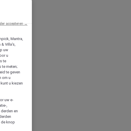
der accepteren →
npick, Mantra,
& Villa's,
op uw
oor u
s te
s te meten;
heid te geven
en om u
 kunt u kiezen
cor uw e-
tie-,
n derden en
 derden
a de knop