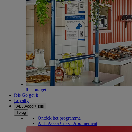
ibis budget
ibis Go get it
Loyalty
ALL Accor+ ibis
Terug
Ontdek het programma
ALL Accor+ ibis - Abonnement