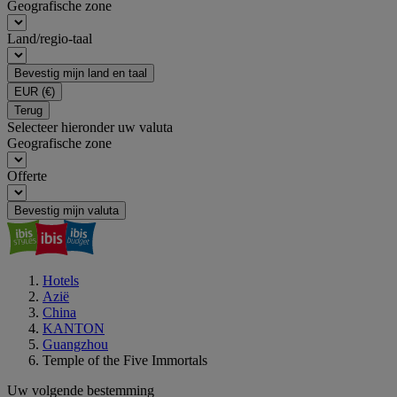
Geografische zone
Land/regio-taal
Bevestig mijn land en taal
EUR
(€)
Terug
Selecteer hieronder uw valuta
Geografische zone
Offerte
Bevestig mijn valuta
Hotels
Azië
China
KANTON
Guangzhou
Temple of the Five Immortals
Uw volgende bestemming