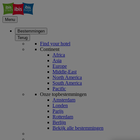
Menu
Bestemmingen
Terug
Find your hotel
Continent
Africa
Asia
Europe
Middle-East
North America
South America
Pacific
Onze topbestemmingen
Amsterdam
Londen
Parijs
Rotterdam
Berlijn
Bekijk alle bestemmingen