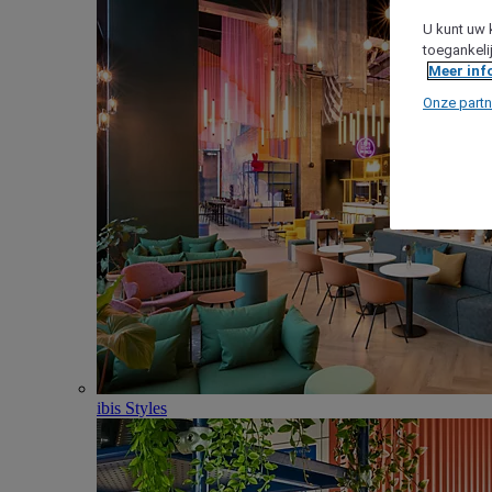
U kunt uw 
toegankeli
Meer inf
Onze partn
ibis Styles